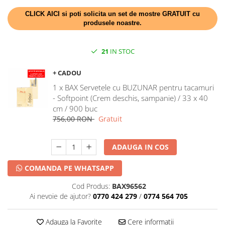
DECOR HALLOWEEN
CLICK AICI si poti solicita un set de mostre GRATUIT cu
DECOR ZIUA ROMANIEI
produsele noastre.
DECOR CRACIUN & REVELION
DECOR PRIMAVARA
21
IN STOC
DECOR VARA
+ CADOU
DECOR TOAMNA
1 x BAX Servetele cu BUZUNAR pentru tacamuri
DECOR IARNA
- Softpoint (Crem deschis, sampanie) / 33 x 40
cm / 900 buc
TEMATICA CULINARA
756,00 RON
Gratuit
DECOR MOS NICOLAE
TEMATICA FLORALA
ADAUGA IN COS
DECOR OKTOBER FEST
COMANDA PE WHATSAPP
DECOR BABY SHOWER
Cod Produs:
BAX96562
Ai nevoie de ajutor?
0770 424 279
/
0774 564 705
Adauga la Favorite
Cere informatii