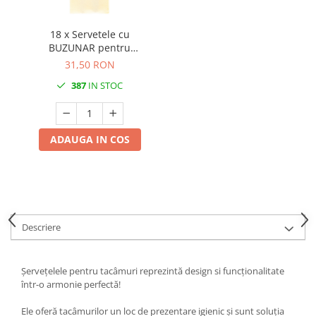
18 x Servetele cu
BUZUNAR pentru
tacamuri - Softpoint
31,50 RON
(Crem) / 33 x 40 cm / 50
387
IN STOC
buc
ADAUGA IN COS
Descriere
Șervețelele pentru tacâmuri reprezintă design si funcționalitate
într-o armonie perfectă!
Ele oferă tacâmurilor un loc de prezentare igienic și sunt soluția