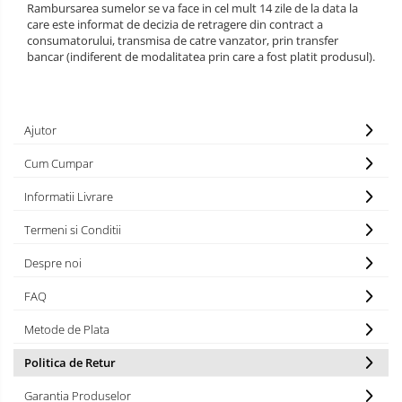
Rambursarea sumelor se va face in cel mult 14 zile de la data la
TEMATICA RUSTICA
care este informat de decizia de retragere din contract a
consumatorului, transmisa de catre vanzator, prin transfer
TEMATICA ROMANTICA
bancar (indiferent de modalitatea prin care a fost platit produsul).
DECOR 1 & 8 MARTIE
DECOR PASTE
Ajutor
DECOR HALLOWEEN
Cum Cumpar
DECOR ZIUA ROMANIEI
Informatii Livrare
DECOR CRACIUN & REVELION
Termeni si Conditii
DECOR PRIMAVARA
Despre noi
DECOR VARA
FAQ
DECOR TOAMNA
Metode de Plata
DECOR IARNA
Politica de Retur
TEMATICA CULINARA
Garantia Produselor