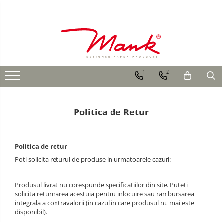
SERVETELE DE MASA, 3 STRATURI TISSUE
SERVETELE FESTIVE
SERVETELE CU BUZUNAR TACAMURI
TRAVERSE DE MASA
DECORURI DE MASA TEMATICE
UNI
NUNTA
SOFTPOINT, Best Seller
AURIU, ARGINTIU & BRONZ
DECOR ALB & IVORY
IMPRIMEU
CULORI UNI
DELUXE LIGHT
CULORI UNI
DECOR ROSU & BORDO
1
2
ANIVERSARE SAU BOTEZ
DELUXE, 4 straturi
Cu IMPRIMEU
DECOR VERDE
AURIU, ARGINTIU & BRONZ
LINCLASS, High Quality
DECOR LILA & MOV
Politica de Retur
UNICE, Gama SPANLIN
UNICE, Gama SPANLIN
DECOR ALBASTRU
FLORI
PORT-TACAMURI
DECOR AURIU
Politica de retur
Poti solicita returul de produse in urmatoarele cazuri:
TEMATICA MARINA - PESCARESTI
DECOR ARGINTIU & GRI
VINTAGE
DECOR BRONZ
Produsul livrat nu corespunde specificatiilor din site. Puteti
solicita returnarea acestuia pentru inlocuire sau rambursarea
RUSTICE - VANATORESTI
DECOR PORTOCALIU & CARAMIZIU
integrala a contravalorii (in cazul in care produsul nu mai este
disponibil).
TOAMNA
DECOR GALBEN