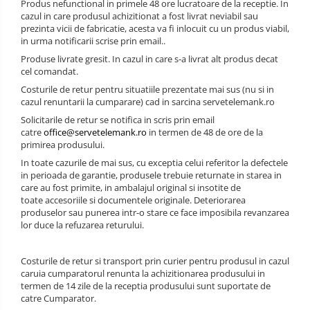
Produs nefunctional in primele 48 ore lucratoare de la receptie. In
cazul in care produsul achizitionat a fost livrat neviabil sau
VALENTINE'S DAY /DRAGOBETE
DECOR NEGRU
prezinta vicii de fabricatie, acesta va fi inlocuit cu un produs viabil,
in urma notificarii scrise prin email..
1 & 8 MARTIE
DECOR CREM
Produse livrate gresit. In cazul in care s-a livrat alt produs decat
PAŞTE / EASTER
DECOR BEJ & MARO
cel comandat.
Costurile de retur pentru situatiile prezentate mai sus (nu si in
TEMATICA CULINARA
DECOR ROZ
cazul renuntarii la cumparare) cad in sarcina servetelemank.ro
Solicitarile de retur se notifica in scris prin email
IARNA-CRACIUN-REVELION
DECOR NUNTA & LOGODNA
catre
office@servetelemank.ro
in termen de 48 de ore de la
primirea produsului.
DECOR BOTEZ
In toate cazurile de mai sus, cu exceptia celui referitor la defectele
DECOR EVENIMENTE CORPORATE
in perioada de garantie, produsele trebuie returnate in starea in
care au fost primite, in ambalajul original si insotite de
DECOR ANIVERSARI COPII
toate accesoriile si documentele originale. Deteriorarea
produselor sau punerea intr-o stare ce face imposibila revanzarea
DECOR PETRECERI
lor duce la refuzarea returului.
TEMATICA MARINA
Costurile de retur si transport prin curier pentru produsul in cazul
caruia cumparatorul renunta la achizitionarea produsului in
TEMATICA MEDITERANEANA
termen de 14 zile de la receptia produsului sunt suportate de
catre Cumparator.
TEMATICA BOTANICA / VEGETALA