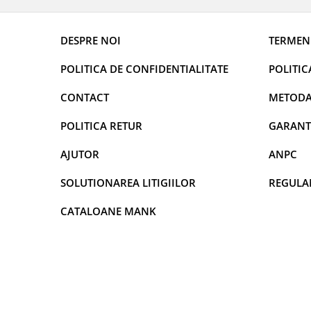
DECOR EVENIMENTE CORPORATE
DECOR ANIVERSARI COPII
DESPRE NOI
TERMENI
DECOR PETRECERI
POLITICA DE CONFIDENTIALITATE
POLITIC
TEMATICA MARINA
CONTACT
METODA
TEMATICA MEDITERANEANA
TEMATICA BOTANICA / VEGETALA
POLITICA RETUR
GARANT
TEMATICA RUSTICA
AJUTOR
ANPC
TEMATICA ROMANTICA
SOLUTIONAREA LITIGIILOR
REGULA
DECOR 1 & 8 MARTIE
DECOR PASTE
CATALOANE MANK
DECOR HALLOWEEN
DECOR ZIUA ROMANIEI
DECOR CRACIUN & REVELION
DECOR PRIMAVARA