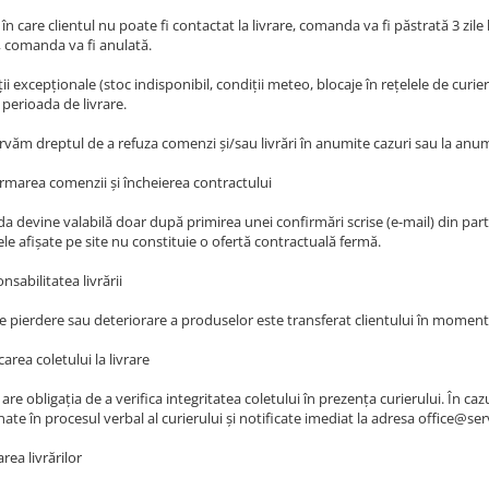
 în care clientul nu poate fi contactat la livrare, comanda va fi păstrată 3 zile
 comanda va fi anulată.
ții excepționale (stoc indisponibil, condiții meteo, blocaje în rețelele de cur
 perioada de livrare.
rvăm dreptul de a refuza comenzi și/sau livrări în anumite cazuri sau la anu
irmarea comenzii și încheierea contractului
 devine valabilă doar după primirea unei confirmări scrise (e-mail) din pa
le afișate pe site nu constituie o ofertă contractuală fermă.
nsabilitatea livrării
e pierdere sau deteriorare a produselor este transferat clientului în momentul
icarea coletului la livrare
 are obligația de a verifica integritatea coletului în prezența curierului. În ca
ate în procesul verbal al curierului și notificate imediat la adresa office@se
area livrărilor