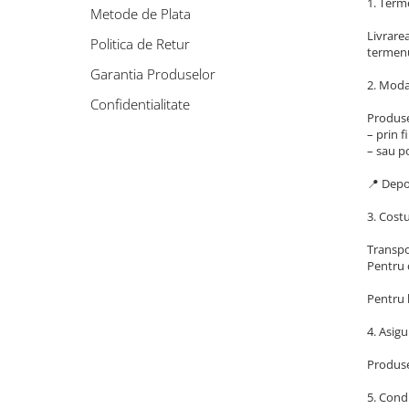
1. Term
VINTAGE
Metode de Plata
Livrare
RUSTICE - VANATORESTI
Politica de Retur
termenul
TOAMNA
Garantia Produselor
2. Modal
VALENTINE'S DAY /DRAGOBETE
Confidentialitate
Produsel
1 & 8 MARTIE
– prin f
– sau po
PAŞTE / EASTER
TEMATICA CULINARA
📍 Depoz
IARNA-CRACIUN-REVELION
3. Cost
SERVETELE CU BUZUNAR TACAMURI
Transpo
SOFTPOINT, Best Seller
Pentru c
DELUXE LIGHT
Pentru l
DELUXE, 4 straturi
4. Asigu
LINCLASS, High Quality
Produse
UNICE, Gama SPANLIN
5. Condi
PORT-TACAMURI