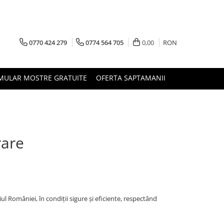
0770 424 279
0774 564 705
0,00
RON
MULAR MOSTRE GRATUITE
OFERTA SAPTAMANII
rare
României, în condiții sigure și eficiente, respectând