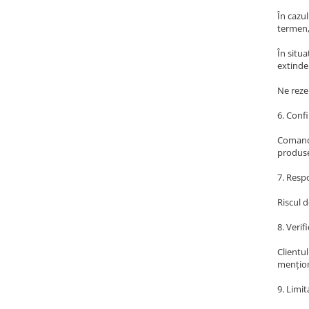
TRAVERSE DE MASA
În cazul
termen,
AURIU, ARGINTIU & BRONZ
În situa
CULORI UNI
extinde
Cu IMPRIMEU
Ne reze
FETE DE MASA
6. Conf
NAPROANE MASA
CAPACE, COASTERE & BAVETE
Comanda
FUSTE MASA BUFET
produse
LUMANARI
7. Respo
VESELA PREMIUM UNICA
FOLOSINTA
Riscul d
SPA & WELLNESS
8. Verif
SETURI DE MASA
Clientul
CUMPARA LA BAX - 1+1 Gratis
mențion
DECORURI DE MASA TEMATICE
9. Limit
DECOR ALB & IVORY