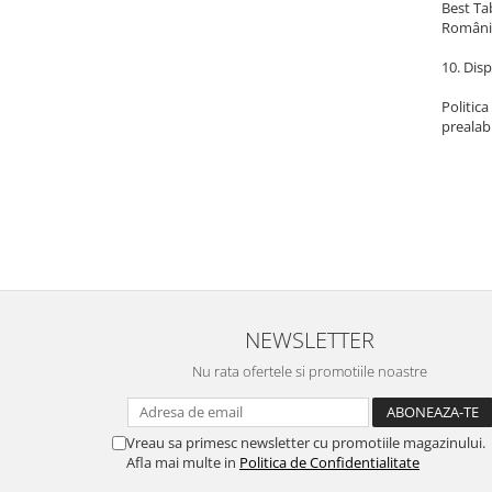
DECOR ROSU & BORDO
Best Ta
României
DECOR VERDE
10. Disp
DECOR LILA & MOV
Politica
DECOR ALBASTRU
prealabi
DECOR AURIU
DECOR ARGINTIU & GRI
DECOR BRONZ
DECOR PORTOCALIU & CARAMIZIU
DECOR GALBEN
DECOR NEGRU
NEWSLETTER
DECOR CREM
Nu rata ofertele si promotiile noastre
DECOR BEJ & MARO
DECOR ROZ
Vreau sa primesc newsletter cu promotiile magazinului.
DECOR NUNTA & LOGODNA
Afla mai multe in
Politica de Confidentialitate
DECOR BOTEZ