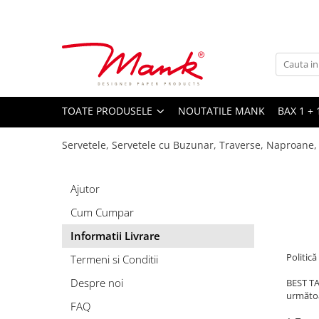
Toate Produsele
SERVETELE DE MASA, 3 STRATURI
TISSUE
UNI
TOATE PRODUSELE
NOUTATILE MANK
BAX 1 + 
IMPRIMEU
Servetele, Servetele cu Buzunar, Traverse, Naproane,
SERVETELE FESTIVE
NUNTA
Ajutor
CULORI UNI
Cum Cumpar
ANIVERSARE SAU BOTEZ
Informatii Livrare
AURIU, ARGINTIU & BRONZ
Politic
Termeni si Conditii
UNICE, Gama SPANLIN
Despre noi
FLORI
BEST TA
următoa
TEMATICA MARINA - PESCARESTI
FAQ