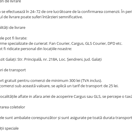
en de livrare
a se efectuează în 24–72 de ore lucrătoare de la confirmarea comenzii. În peri
 de livrare poate suferi întârzieri semnificative.
ități de livrare
e pot fi livrate:
irme specializate de curierat: Fan Courier, Cargus, GLS Courier, DPD etc.
t fi ridicate personal din locațiile noastre:
it Galați: Str. Principală, nr. 218A, Loc. Șendreni, Jud. Galați
uri de transport
rt gratuit pentru comenzi de minimum 300 lei (TVA inclus).
omenzi sub această valoare, se aplică un tarif de transport de 25 lei.
ocalitățile aflate in afara ariei de acoperire Cargus sau GLS, se percepe o taxă
rarea coletelor
le sunt ambalate corespunzător și sunt asigurate pe toată durata transportul
ții speciale