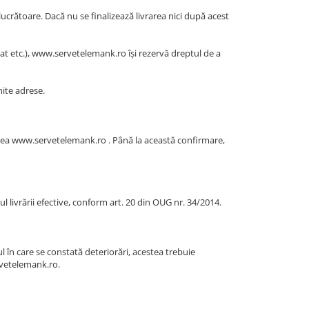
 lucrătoare. Dacă nu se finalizează livrarea nici după acest
ierat etc.), www.servetelemank.ro își rezervă dreptul de a
mite adrese.
rtea www.servetelemank.ro . Până la această confirmare,
 livrării efective, conform art. 20 din OUG nr. 34/2014.
zul în care se constată deteriorări, acestea trebuie
rvetelemank.ro.