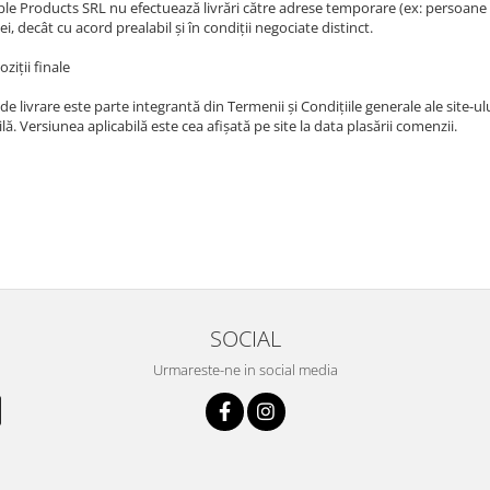
ble Products SRL nu efectuează livrări către adrese temporare (ex: persoane ca
, decât cu acord prealabil și în condiții negociate distinct.
oziții finale
 de livrare este parte integrantă din Termenii și Condițiile generale ale site-
lă. Versiunea aplicabilă este cea afișată pe site la data plasării comenzii.
SOCIAL
Urmareste-ne in social media