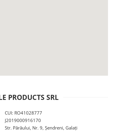
LE PRODUCTS SRL
CUI: RO41028777
J2019000916170
Str. Pârâului, Nr. 9, Șendreni, Galați