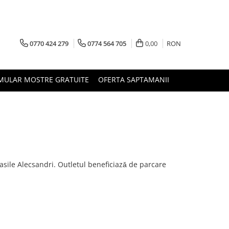
0770 424 279
0774 564 705
0,00
RON
MULAR MOSTRE GRATUITE
OFERTA SAPTAMANII
 Vasile Alecsandri. Outletul beneficiazǎ de parcare