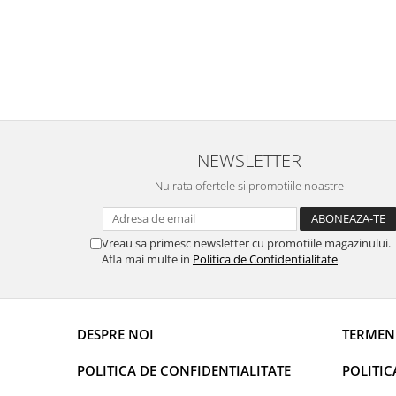
DECOR EVENIMENTE CORPORATE
DECOR ANIVERSARI COPII
DECOR PETRECERI
TEMATICA MARINA
TEMATICA MEDITERANEANA
TEMATICA BOTANICA / VEGETALA
NEWSLETTER
TEMATICA RUSTICA
Nu rata ofertele si promotiile noastre
TEMATICA ROMANTICA
DECOR 1 & 8 MARTIE
Vreau sa primesc newsletter cu promotiile magazinului.
Afla mai multe in
Politica de Confidentialitate
DECOR PASTE
DECOR HALLOWEEN
DECOR ZIUA ROMANIEI
DESPRE NOI
TERMENI
DECOR CRACIUN & REVELION
POLITICA DE CONFIDENTIALITATE
POLITIC
DECOR PRIMAVARA