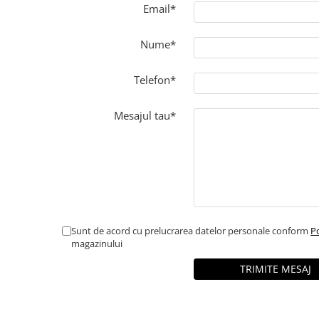
DECOR ROSU & BORDO
Email*
DECOR VERDE
Nume*
DECOR LILA & MOV
DECOR ALBASTRU
Telefon*
DECOR AURIU
DECOR ARGINTIU & GRI
Mesajul tau*
DECOR BRONZ
DECOR PORTOCALIU & CARAMIZIU
DECOR GALBEN
DECOR NEGRU
DECOR CREM
Sunt de acord cu prelucrarea datelor personale conform
Po
magazinului
DECOR BEJ & MARO
DECOR ROZ
DECOR NUNTA & LOGODNA
DECOR BOTEZ