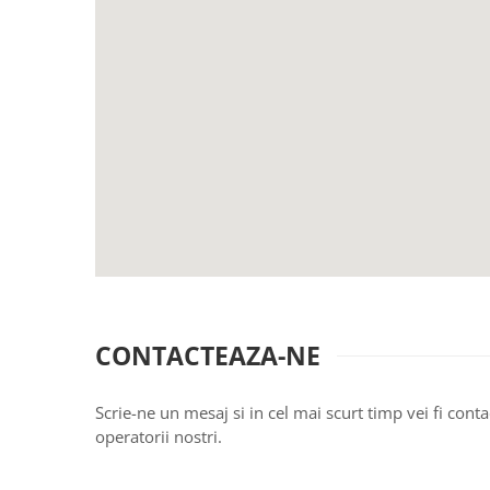
TRAVERSE DE MASA
AURIU, ARGINTIU & BRONZ
CULORI UNI
Cu IMPRIMEU
FETE DE MASA
NAPROANE MASA
CAPACE, COASTERE & BAVETE
FUSTE MASA BUFET
LUMANARI
VESELA PREMIUM UNICA
FOLOSINTA
SPA & WELLNESS
CONTACTEAZA-NE
SETURI DE MASA
CUMPARA LA BAX - 1+1 Gratis
Scrie-ne un mesaj si in cel mai scurt timp vei fi conta
DECORURI DE MASA TEMATICE
operatorii nostri.
DECOR ALB & IVORY