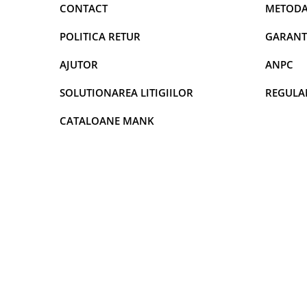
DECOR VARA
CONTACT
METODA
DECOR TOAMNA
POLITICA RETUR
GARANT
DECOR IARNA
AJUTOR
ANPC
TEMATICA CULINARA
DECOR MOS NICOLAE
SOLUTIONAREA LITIGIILOR
REGULA
TEMATICA FLORALA
CATALOANE MANK
DECOR OKTOBER FEST
DECOR BABY SHOWER
MINI BAX 1+1 GRATUIT
CUMPARA LA PALET