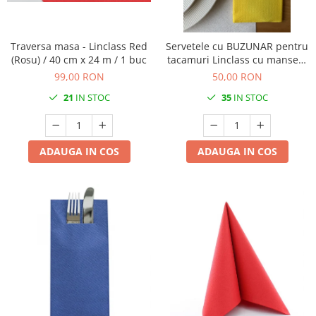
DECOR HALLOWEEN
DECOR ZIUA ROMANIEI
Traversa masa - Linclass Red
Servetele cu BUZUNAR pentru
DECOR CRACIUN & REVELION
(Rosu) / 40 cm x 24 m / 1 buc
tacamuri Linclass cu manseta
DECOR PRIMAVARA
- Galben / 40 x 40 cm / 50 buc
99,00 RON
50,00 RON
DECOR VARA
21
IN STOC
35
IN STOC
DECOR TOAMNA
DECOR IARNA
ADAUGA IN COS
ADAUGA IN COS
TEMATICA CULINARA
DECOR MOS NICOLAE
TEMATICA FLORALA
DECOR OKTOBER FEST
DECOR BABY SHOWER