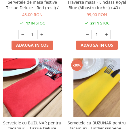
Servetele de masa festive
Traversa masa - Linclass Royal
Tissue Deluxe - Red (rosii) /
Blue (Albastru inchis) / 40 cm
40x40 cm / 50 buc
x 24 m / 1 rola
45,00 RON
99,00 RON
17
IN STOC
27
IN STOC
ADAUGA IN COS
ADAUGA IN COS
-30%
Servetele cu BUZUNAR pentru
Servetele cu BUZUNAR pentru
tacamuri - Tissue Deluxe
tacamuri - Linflair Galbene /