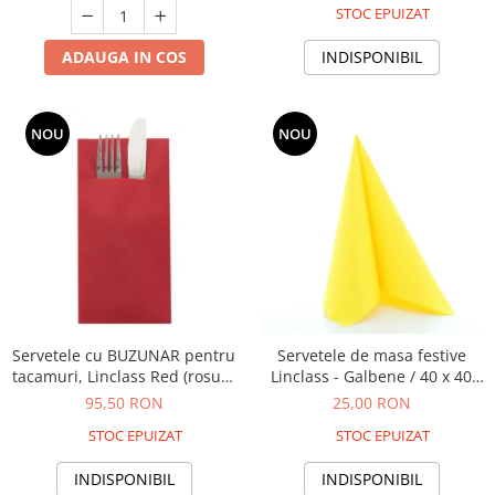
STOC EPUIZAT
ADAUGA IN COS
INDISPONIBIL
NOU
NOU
Servetele cu BUZUNAR pentru
Servetele de masa festive
tacamuri, Linclass Red (rosu) /
Linclass - Galbene / 40 x 40
40 x 40 cm / 75 buc
cm / 20 buc
95,50 RON
25,00 RON
STOC EPUIZAT
STOC EPUIZAT
INDISPONIBIL
INDISPONIBIL