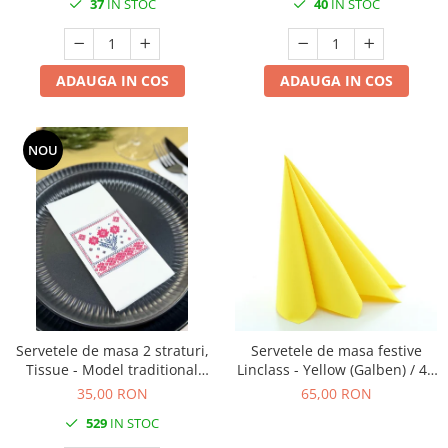
37
IN STOC
40
IN STOC
ADAUGA IN COS
ADAUGA IN COS
NOU
Servetele de masa 2 straturi,
Servetele de masa festive
Tissue - Model traditional
Linclass - Yellow (Galben) / 40
romanesc, 33 x 33 cm, pliate
x 40 cm / 50 buc
35,00 RON
65,00 RON
1/8, 120 buc
529
IN STOC