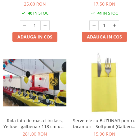
regal) / 40 x 40 cm / 20 buc
regal) / 40 x 40 cm / 12 buc
25,00 RON
17,50 RON
40
IN STOC
41
IN STOC
ADAUGA IN COS
ADAUGA IN COS
Rola fata de masa Linclass,
Servetele cu BUZUNAR pentru
Yellow - galbena / 118 cm x 25
tacamuri - Softpoint (Galben) /
m / 1 buc
40 x 40 cm / 20 buc
281,00 RON
15,90 RON