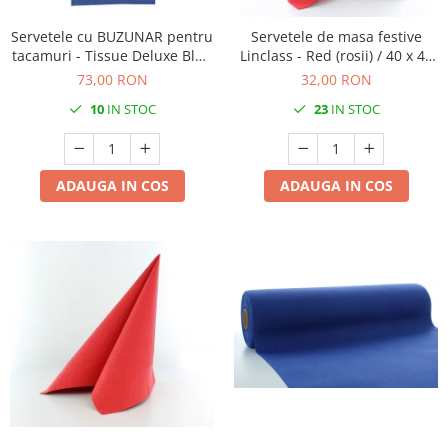
Servetele cu BUZUNAR pentru
Servetele de masa festive
tacamuri - Tissue Deluxe Blue
Linclass - Red (rosii) / 40 x 40
(Albastru inchis) / 40 x 40 cm /
cm / 25 buc
73,00 RON
32,00 RON
75 buc
10
IN STOC
23
IN STOC
ADAUGA IN COS
ADAUGA IN COS