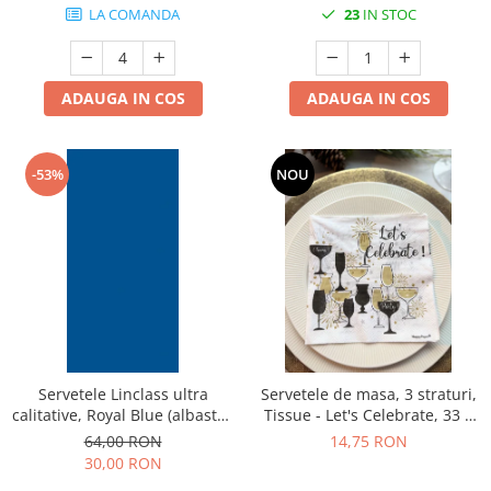
LA COMANDA
23
IN STOC
ADAUGA IN COS
ADAUGA IN COS
-53%
NOU
Servetele Linclass ultra
Servetele de masa, 3 straturi,
calitative, Royal Blue (albastru
Tissue - Let's Celebrate, 33 x
regal), 40 x 40 cm, pliate 1/8,
33 cm, 20 buc
64,00 RON
14,75 RON
50 buc
30,00 RON