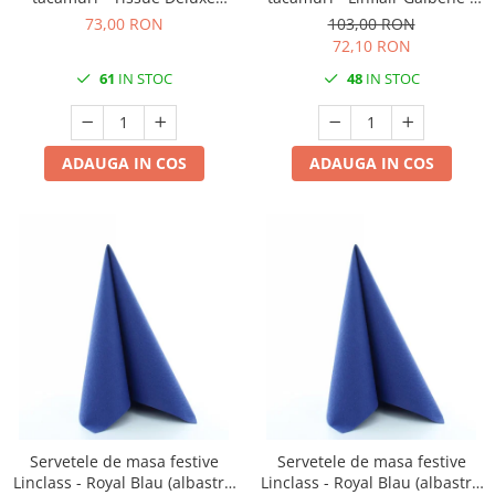
(Rosii) / 40 x 40 cm / 75 buc
40 x 40 cm / 100 buc
73,00 RON
103,00 RON
72,10 RON
61
IN STOC
48
IN STOC
ADAUGA IN COS
ADAUGA IN COS
Servetele de masa festive
Servetele de masa festive
Linclass - Royal Blau (albastru
Linclass - Royal Blau (albastru