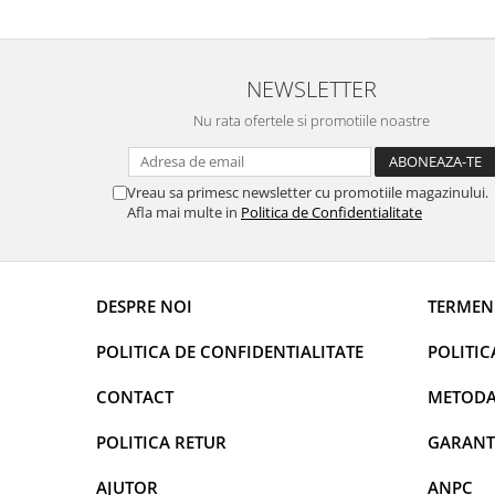
DECOR VARA
DECOR TOAMNA
DECOR IARNA
NEWSLETTER
TEMATICA CULINARA
Nu rata ofertele si promotiile noastre
DECOR MOS NICOLAE
TEMATICA FLORALA
Vreau sa primesc newsletter cu promotiile magazinului.
Afla mai multe in
Politica de Confidentialitate
DECOR OKTOBER FEST
DECOR BABY SHOWER
MINI BAX 1+1 GRATUIT
DESPRE NOI
TERMENI
CUMPARA LA PALET
POLITICA DE CONFIDENTIALITATE
POLITIC
CONTACT
METODA
POLITICA RETUR
GARANT
AJUTOR
ANPC