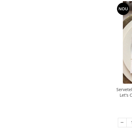
DECOR EVENIMENTE CORPORATE
NOU
DECOR ANIVERSARI COPII
DECOR PETRECERI
TEMATICA MARINA
TEMATICA MEDITERANEANA
TEMATICA BOTANICA / VEGETALA
TEMATICA RUSTICA
TEMATICA ROMANTICA
DECOR 1 & 8 MARTIE
DECOR PASTE
Servetel
Let's 
DECOR HALLOWEEN
DECOR ZIUA ROMANIEI
DECOR CRACIUN & REVELION
DECOR PRIMAVARA