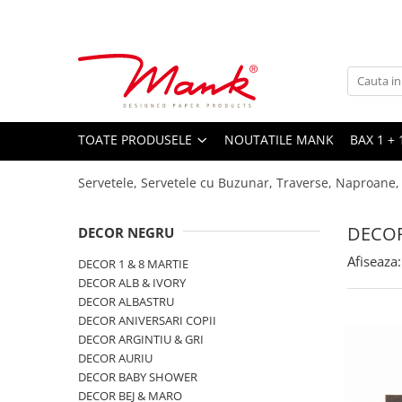
Toate Produsele
SERVETELE DE MASA, 3 STRATURI
TISSUE
UNI
TOATE PRODUSELE
NOUTATILE MANK
BAX 1 + 
IMPRIMEU
Servetele, Servetele cu Buzunar, Traverse, Naproane,
SERVETELE FESTIVE
NUNTA
DECO
DECOR NEGRU
CULORI UNI
Afiseaza:
DECOR 1 & 8 MARTIE
ANIVERSARE SAU BOTEZ
DECOR ALB & IVORY
AURIU, ARGINTIU & BRONZ
DECOR ALBASTRU
DECOR ANIVERSARI COPII
UNICE, Gama SPANLIN
DECOR ARGINTIU & GRI
FLORI
DECOR AURIU
DECOR BABY SHOWER
TEMATICA MARINA - PESCARESTI
DECOR BEJ & MARO