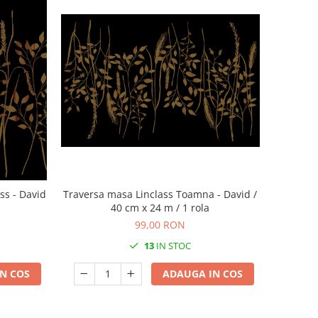
ss - David
Traversa masa Linclass Toamna - David /
40 cm x 24 m / 1 rola
99,00 RON
13
IN STOC
N COS
ADAUGA IN COS