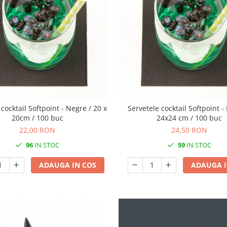
 cocktail Softpoint - Negre / 20 x
Servetele cocktail Softpoint -
20cm / 100 buc
24x24 cm / 100 buc
22,00 RON
24,50 RON
96
IN STOC
59
IN STOC
ADAUGA IN COS
ADAUGA I