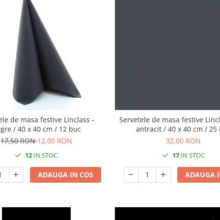
ele de masa festive Linclass -
Servetele de masa festive Lincl
gre / 40 x 40 cm / 12 buc
antracit / 40 x 40 cm / 25
17,50 RON
12,00 RON
32,00 RON
12
IN STOC
17
IN STOC
ADAUGA IN COS
ADAUGA I