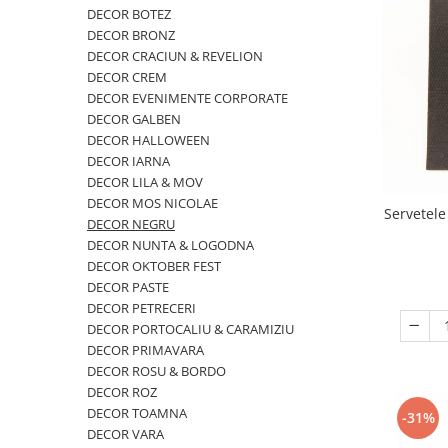
VINTAGE
DECOR BOTEZ
DECOR BRONZ
RUSTICE - VANATORESTI
DECOR CRACIUN & REVELION
TOAMNA
DECOR CREM
DECOR EVENIMENTE CORPORATE
VALENTINE'S DAY /DRAGOBETE
DECOR GALBEN
1 & 8 MARTIE
DECOR HALLOWEEN
DECOR IARNA
PAŞTE / EASTER
DECOR LILA & MOV
TEMATICA CULINARA
DECOR MOS NICOLAE
Servetele
DECOR NEGRU
IARNA-CRACIUN-REVELION
DECOR NUNTA & LOGODNA
SERVETELE CU BUZUNAR TACAMURI
DECOR OKTOBER FEST
SOFTPOINT, Best Seller
DECOR PASTE
DECOR PETRECERI
DELUXE LIGHT
DECOR PORTOCALIU & CARAMIZIU
DELUXE, 4 straturi
DECOR PRIMAVARA
DECOR ROSU & BORDO
LINCLASS, High Quality
DECOR ROZ
UNICE, Gama SPANLIN
DECOR TOAMNA
-31%
DECOR VARA
PORT-TACAMURI