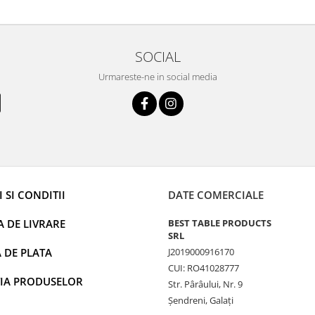
SOCIAL
Urmareste-ne in social media
 SI CONDITII
DATE COMERCIALE
A DE LIVRARE
BEST TABLE PRODUCTS
SRL
 DE PLATA
J2019000916170
CUI: RO41028777
IA PRODUSELOR
Str. Pârâului, Nr. 9
Șendreni, Galați