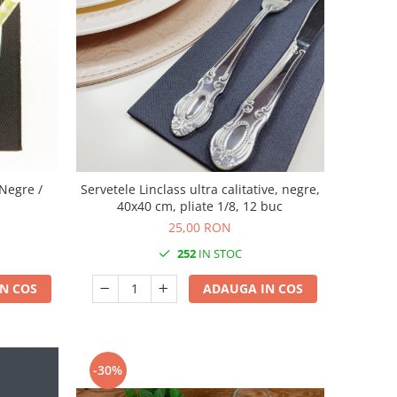
 Negre /
Servetele Linclass ultra calitative, negre,
40x40 cm, pliate 1/8, 12 buc
25,00 RON
252
IN STOC
N COS
ADAUGA IN COS
-30%