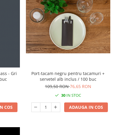
ass - Gri
Port-tacam negru pentru tacamuri +
 buc
servetel alb inclus / 100 buc
109,50 RON
76,65 RON
30
IN STOC
N COS
ADAUGA IN COS