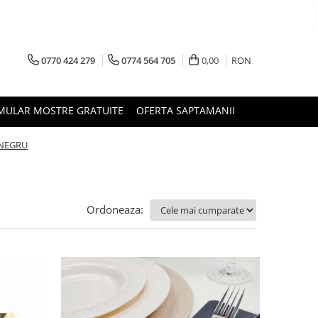
0770 424 279
0774 564 705
0,00
RON
MULAR MOSTRE GRATUITE
OFERTA SAPTAMANII
NEGRU
Ordoneaza: