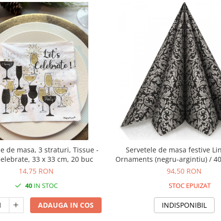
e de masa, 3 straturi, Tissue -
Servetele de masa festive Lin
Celebrate, 33 x 33 cm, 20 buc
Ornaments (negru-argintiu) / 40
50 buc
14,75 RON
94,50 RON
40
IN STOC
STOC EPUIZAT
ADAUGA IN COS
INDISPONIBIL