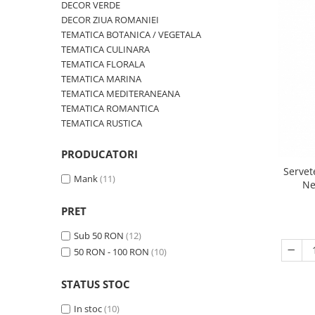
DECOR VERDE
TRAVERSE DE MASA
DECOR ZIUA ROMANIEI
AURIU, ARGINTIU & BRONZ
TEMATICA BOTANICA / VEGETALA
TEMATICA CULINARA
CULORI UNI
TEMATICA FLORALA
Cu IMPRIMEU
TEMATICA MARINA
TEMATICA MEDITERANEANA
FETE DE MASA
TEMATICA ROMANTICA
NAPROANE MASA
TEMATICA RUSTICA
CAPACE, COASTERE & BAVETE
PRODUCATORI
FUSTE MASA BUFET
Servet
LUMANARI
Mank
(11)
Ne
VESELA PREMIUM UNICA
FOLOSINTA
PRET
SPA & WELLNESS
Sub 50 RON
(12)
SETURI DE MASA
50 RON - 100 RON
(10)
CUMPARA LA BAX - 1+1 Gratis
DECORURI DE MASA TEMATICE
STATUS STOC
DECOR ALB & IVORY
In stoc
(10)