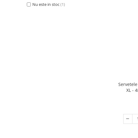
DECOR ROSU & BORDO
Nu este in stoc
(1)
DECOR VERDE
DECOR LILA & MOV
DECOR ALBASTRU
DECOR AURIU
DECOR ARGINTIU & GRI
DECOR BRONZ
DECOR PORTOCALIU & CARAMIZIU
DECOR GALBEN
Servetele
DECOR NEGRU
XL - 
DECOR CREM
DECOR BEJ & MARO
DECOR ROZ
DECOR NUNTA & LOGODNA
DECOR BOTEZ