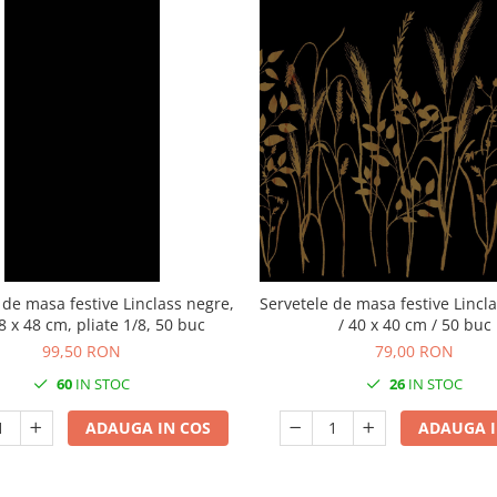
 de masa festive Linclass negre,
Servetele de masa festive Lincla
48 x 48 cm, pliate 1/8, 50 buc
/ 40 x 40 cm / 50 buc
99,50 RON
79,00 RON
60
IN STOC
26
IN STOC
ADAUGA IN COS
ADAUGA I