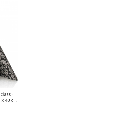
class -
 x 40 cm /