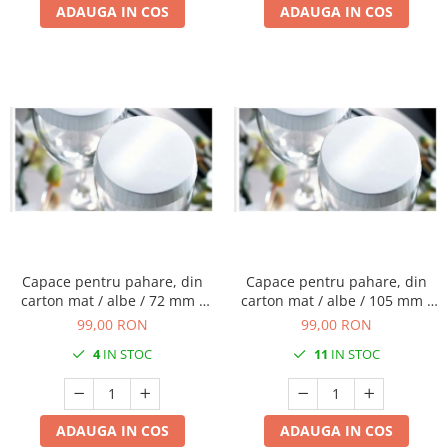
ADAUGA IN COS
ADAUGA IN COS
Capace pentru pahare, din
Capace pentru pahare, din
carton mat / albe / 72 mm /
carton mat / albe / 105 mm /
200 buc
200 buc
99,00 RON
99,00 RON
4
IN STOC
11
IN STOC
ADAUGA IN COS
ADAUGA IN COS