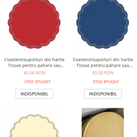
Coastere/suporturi din hartie
Coastere/suporturi din hartie
Tissue pentru pahare sau
Tissue pentru pahare sau
cesti / rosii / diametru 9 cm /
cesti / albastru regal /
43,50 RON
43,50 RON
250 buc
diametru 9 cm / 250 buc
STOC EPUIZAT
STOC EPUIZAT
INDISPONIBIL
INDISPONIBIL