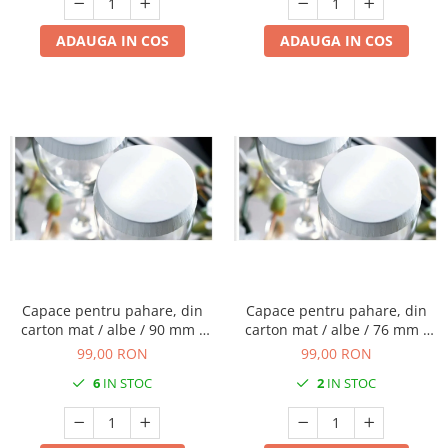
ADAUGA IN COS
ADAUGA IN COS
Capace pentru pahare, din
Capace pentru pahare, din
carton mat / albe / 90 mm /
carton mat / albe / 76 mm /
200 buc
200 buc
99,00 RON
99,00 RON
6
IN STOC
2
IN STOC