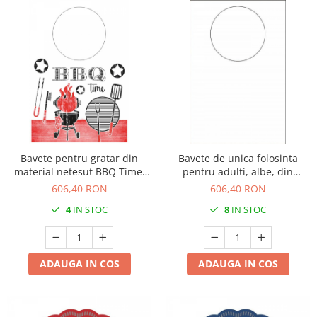
Bavete pentru gratar din
Bavete de unica folosinta
material netesut BBQ Time,
pentru adulti, albe, din
42 x 60 cm, 200 buc
material netesut, 42 x 60 cm,
606,40 RON
606,40 RON
200 buc
4
IN STOC
8
IN STOC
ADAUGA IN COS
ADAUGA IN COS