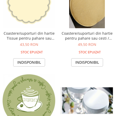
Coastere/suporturi din hartie
Coastere/suporturi din hartie
Tissue pentru pahare sau
pentru pahare sau cesti /
cesti / crem/ diametru 9 cm /
aurii / diametru 9 cm / 250
43,50 RON
49,50 RON
250 buc
buc
STOC EPUIZAT
STOC EPUIZAT
INDISPONIBIL
INDISPONIBIL