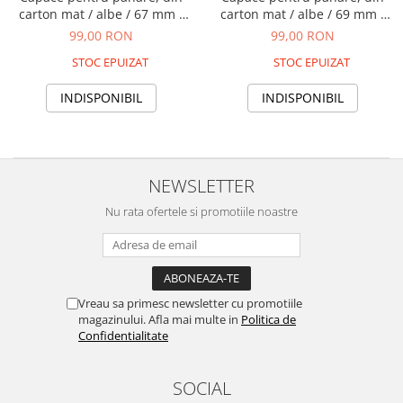
carton mat / albe / 67 mm /
carton mat / albe / 69 mm /
200 buc
200 buc
99,00 RON
99,00 RON
STOC EPUIZAT
STOC EPUIZAT
INDISPONIBIL
INDISPONIBIL
NEWSLETTER
Nu rata ofertele si promotiile noastre
Vreau sa primesc newsletter cu promotiile
magazinului. Afla mai multe in
Politica de
Confidentialitate
SOCIAL