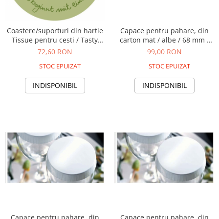
Coastere/suporturi din hartie
Capace pentru pahare, din
Tissue pentru cesti / Tasty
carton mat / albe / 68 mm /
Coffee - oliv / diametru 9 cm /
200 buc
72,60 RON
99,00 RON
250 buc
STOC EPUIZAT
STOC EPUIZAT
INDISPONIBIL
INDISPONIBIL
Capace pentru pahare, din
Capace pentru pahare, din