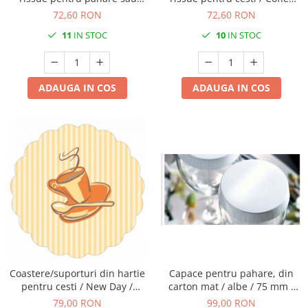
cesti / bej / 100%
Time - bordo / 9 x 9 cm / 250
72,60 RON
72,60 RON
compostabile / diametru 9 cm
buc
11
IN STOC
10
IN STOC
/ 250 buc
ADAUGA IN COS
ADAUGA IN COS
Coastere/suporturi din hartie
Capace pentru pahare, din
pentru cesti / New Day /
carton mat / albe / 75 mm /
diametru 9 cm / 1000 buc
200 buc
79,00 RON
99,00 RON