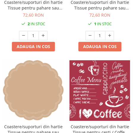
Coastere/suporturi din hartie
Coastere/suporturi din hartie
Tissue pentru pahare sau
Tissue pentru pahare sau
cesti / albe / 9.5 x 9.5 cm / 250
cesti / negre / 9.5 x 9.5 cm /
72,60 RON
72,60 RON
buc
250 buc
2
IN STOC
1
IN STOC
ADAUGA IN COS
ADAUGA IN COS
Coastere/suporturi din hartie
Coastere/suporturi din hartie
Tissue pentru pahare sau
Tissue pentru cesti / Coffee