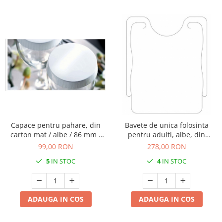
Capace pentru pahare, din
Bavete de unica folosinta
carton mat / albe / 86 mm /
pentru adulti, albe, din
200 buc
material netesut, 41.5 x 50
99,00 RON
278,00 RON
cm, 200 buc
5
IN STOC
4
IN STOC
ADAUGA IN COS
ADAUGA IN COS