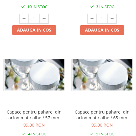
10
IN STOC
3
IN STOC
ADAUGA IN COS
ADAUGA IN COS
Capace pentru pahare, din
Capace pentru pahare, din
carton mat / albe / 57 mm /
carton mat / albe / 65 mm /
200 buc
200 buc
99,00 RON
99,00 RON
4
IN STOC
5
IN STOC