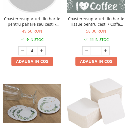
DECOR HALLOWEEN
DECOR ZIUA ROMANIEI
Coastere/suporturi din hartie
Coastere/suporturi din hartie
DECOR CRACIUN & REVELION
pentru pahare sau cesti /
Tissue pentru cesti / Coffee
DECOR PRIMAVARA
argintii / diametru 9 cm / 250
Time - antracit / 9 x 9 cm / 250
49,50 RON
58,00 RON
buc
buc
DECOR VARA
9
IN STOC
11
IN STOC
DECOR TOAMNA
DECOR IARNA
ADAUGA IN COS
ADAUGA IN COS
TEMATICA CULINARA
DECOR MOS NICOLAE
TEMATICA FLORALA
DECOR OKTOBER FEST
DECOR BABY SHOWER