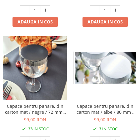
ADAUGA IN COS
ADAUGA IN COS
Capace pentru pahare, din
Capace pentru pahare, din
carton mat / negre / 72 mm /
carton mat / albe / 80 mm /
200 buc
200 buc
99,00 RON
99,00 RON
33
IN STOC
3
IN STOC