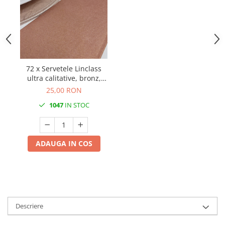
72 x Servetele Linclass
ultra calitative, bronz,
40x40 cm, pliate 1/8, 12
25,00 RON
buc
1047
IN STOC
ADAUGA IN COS
Descriere