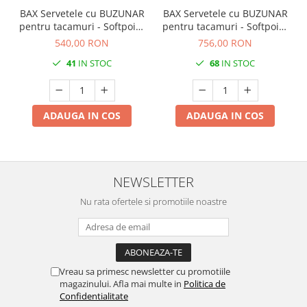
BAX Servetele cu BUZUNAR
BAX Servetele cu BUZUNAR
pentru tacamuri - Softpoint
pentru tacamuri - Softpoint
- (Albe) / 33 x 40 cm / 900
- (Negre) / 33 x 40 cm / 900
540,00 RON
756,00 RON
buc
buc
41
IN STOC
68
IN STOC
ADAUGA IN COS
ADAUGA IN COS
NEWSLETTER
Nu rata ofertele si promotiile noastre
Vreau sa primesc newsletter cu promotiile
magazinului. Afla mai multe in
Politica de
Confidentialitate