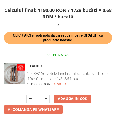
DECOR HALLOWEEN
Calculul final: 1190,00 RON / 1728 bucăți = 0,68
DECOR ZIUA ROMANIEI
RON / bucată
DECOR CRACIUN & REVELION
.:
DECOR PRIMAVARA
DECOR VARA
CLICK AICI si poti solicita un set de mostre GRATUIT cu
produsele noastre.
DECOR TOAMNA
DECOR IARNA
14
IN STOC
TEMATICA CULINARA
+ CADOU
DECOR MOS NICOLAE
1 x BAX Servetele Linclass ultra calitative, bronz,
TEMATICA FLORALA
40x40 cm, pliate 1/8, 864 buc
DECOR OKTOBER FEST
1.190,00 RON
Gratuit
DECOR BABY SHOWER
ADAUGA IN COS
COMANDA PE WHATSAPP