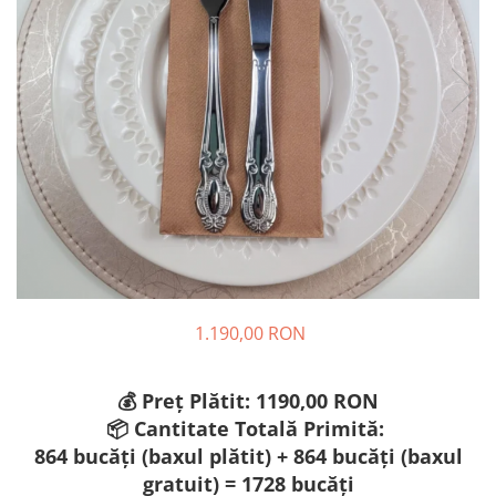
PAŞTE / EASTER
DECOR BEJ & MARO
TEMATICA CULINARA
DECOR ROZ
IARNA-CRACIUN-REVELION
DECOR NUNTA & LOGODNA
DECOR BOTEZ
DECOR EVENIMENTE CORPORATE
DECOR ANIVERSARI COPII
DECOR PETRECERI
TEMATICA MARINA
TEMATICA MEDITERANEANA
1.190,00 RON
TEMATICA BOTANICA / VEGETALA
TEMATICA RUSTICA
💰 Preț Plătit: 1190,00 RON
TEMATICA ROMANTICA
📦 Cantitate Totală Primită:
DECOR 1 & 8 MARTIE
864 bucăți (baxul plătit) + 864 bucăți (baxul
DECOR PASTE
gratuit) = 1728 bucăți