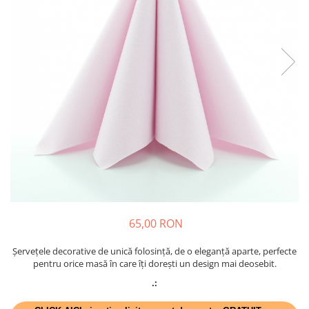
PAŞTE / EASTER
DECOR BEJ & MARO
TEMATICA CULINARA
DECOR ROZ
IARNA-CRACIUN-REVELION
DECOR NUNTA & LOGODNA
DECOR BOTEZ
DECOR EVENIMENTE CORPORATE
DECOR ANIVERSARI COPII
DECOR PETRECERI
TEMATICA MARINA
TEMATICA MEDITERANEANA
TEMATICA BOTANICA / VEGETALA
65,00 RON
TEMATICA RUSTICA
TEMATICA ROMANTICA
Șervețele decorative de unică folosință, de o eleganță aparte, perfecte
pentru orice masă în care îți dorești un design mai deosebit.
DECOR 1 & 8 MARTIE
.:
DECOR PASTE