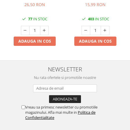
40x40 cm / 50 buc
pudrat) / 80 x 80 cm / 1 buc
26,50 RON
15,99 RON
77
IN STOC
403
IN STOC
ADAUGA IN COS
ADAUGA IN COS
NEWSLETTER
Nu rata ofertele si promotiile noastre
Vreau sa primesc newsletter cu promotiile
magazinului. Afla mai multe in
Politica de
Confidentialitate