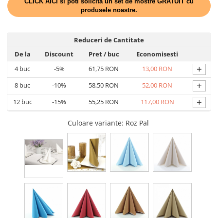
CLICK AICI si poti solicita un set de mostre GRATUIT cu
DECOR HALLOWEEN
produsele noastre.
DECOR ZIUA ROMANIEI
DECOR CRACIUN & REVELION
Reduceri de Cantitate
DECOR PRIMAVARA
De la
Discount
Pret
/ buc
Economisesti
DECOR VARA
+
4
buc
-5%
61,75 RON
13,00 RON
DECOR TOAMNA
+
8
buc
-10%
58,50 RON
52,00 RON
DECOR IARNA
+
12
buc
-15%
55,25 RON
117,00 RON
TEMATICA CULINARA
Culoare variante
: Roz Pal
DECOR MOS NICOLAE
TEMATICA FLORALA
DECOR OKTOBER FEST
DECOR BABY SHOWER