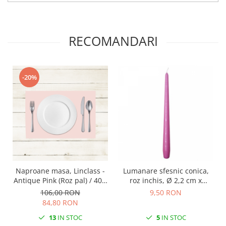
RECOMANDARI
-20%
Naproane masa, Linclass -
Lumanare sfesnic conica,
Antique Pink (Roz pal) / 40 x
roz inchis, Ø 2,2 cm x
30 cm / 100 buc
inaltime 28 cm, durata de
106,00 RON
9,50 RON
ardere 10 ore
84,80 RON
13
IN STOC
5
IN STOC