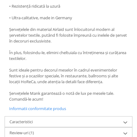
• Rezistență ridicată la uzură
• Ultra-calitative, made in Germany
Șervețelele din material Airlaid sunt înlocuitorul modern al
șervetelor textile, putând fi folosite împreună cu inelele de șervet
în decoruri exclusiviste.
În plus, folosindu-le, elimini cheltuiala cu întreținerea și curățarea
textilelor.
Sunt ideale pentru decorul meselor în cadrul evenimentelor
festive și a ocaziilor speciale, în restaurante, ballrooms și alte
locații HoReCa, unde atenția la detalii face diferența.
Șervețelele Mank garantează o notă de lux pe mesele tale.
Comandă-le acum!
Informatii conformitate produs
Caracteristici
Review-uri
(1)