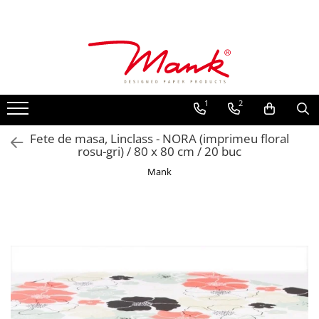
Toate Produsele
SERVETELE DE MASA, 3 STRATURI
TISSUE
1
2
UNI
IMPRIMEU
Fete de masa, Linclass - NORA (imprimeu floral
rosu-gri) / 80 x 80 cm / 20 buc
SERVETELE FESTIVE
Mank
NUNTA
CULORI UNI
ANIVERSARE SAU BOTEZ
AURIU, ARGINTIU & BRONZ
UNICE, Gama SPANLIN
FLORI
TEMATICA MARINA - PESCARESTI