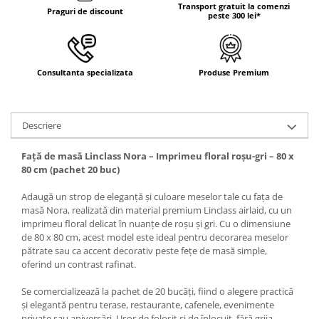
DECOR ROSU & BORDO
Transport gratuit la comenzi
Praguri de discount
peste 300 lei*
DECOR VERDE
DECOR LILA & MOV
DECOR ALBASTRU
Consultanta specializata
Produse Premium
DECOR AURIU
DECOR ARGINTIU & GRI
Descriere
DECOR BRONZ
Față de masă Linclass Nora – Imprimeu floral roșu-gri – 80 x
DECOR PORTOCALIU & CARAMIZIU
80 cm (pachet 20 buc)
DECOR GALBEN
Adaugă un strop de eleganță și culoare meselor tale cu fața de
DECOR NEGRU
masă Nora, realizată din material premium Linclass airlaid, cu un
DECOR CREM
imprimeu floral delicat în nuanțe de roșu și gri. Cu o dimensiune
de 80 x 80 cm, acest model este ideal pentru decorarea meselor
DECOR BEJ & MARO
pătrate sau ca accent decorativ peste fețe de masă simple,
oferind un contrast rafinat.
DECOR ROZ
DECOR NUNTA & LOGODNA
Se comercializează la pachet de 20 bucăți, fiind o alegere practică
și elegantă pentru terase, restaurante, cafenele, evenimente
DECOR BOTEZ
private sau aniversări. Ușor de folosit și de înlocuit, fără grija