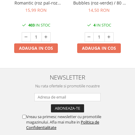
Romantic (roz pal-roz
Bubbles (roz-verde) / 80 x
pudrat) / 80 x 80 cm / 1 buc
80 cm / 1 buc
15,99 RON
14,50 RON
403
IN STOC
4
IN STOC
ADAUGA IN COS
ADAUGA IN COS
NEWSLETTER
Nu rata ofertele si promotiile noastre
Vreau sa primesc newsletter cu promotiile
magazinului. Afla mai multe in
Politica de
Confidentialitate