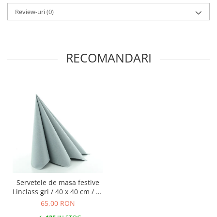
DECOR VARA
Review-uri
(0)
DECOR TOAMNA
DECOR IARNA
TEMATICA CULINARA
RECOMANDARI
DECOR MOS NICOLAE
TEMATICA FLORALA
DECOR OKTOBER FEST
DECOR BABY SHOWER
MINI BAX 1+1 GRATUIT
CUMPARA LA PALET
Servetele de masa festive
Linclass gri / 40 x 40 cm / 50
buc
65,00 RON