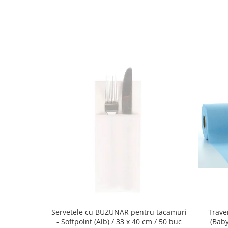
DECOR ROSU & BORDO
DECOR VERDE
DECOR LILA & MOV
DECOR ALBASTRU
DECOR AURIU
DECOR ARGINTIU & GRI
DECOR BRONZ
DECOR PORTOCALIU & CARAMIZIU
DECOR GALBEN
DECOR NEGRU
DECOR CREM
DECOR BEJ & MARO
DECOR ROZ
DECOR NUNTA & LOGODNA
Servetele cu BUZUNAR pentru tacamuri
Trave
- Softpoint (Alb) / 33 x 40 cm / 50 buc
(Baby
DECOR BOTEZ