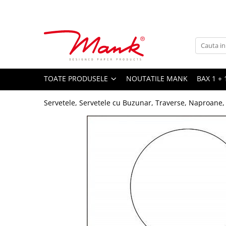
Toate Produsele
SERVETELE DE MASA, 3 STRATURI
TISSUE
UNI
TOATE PRODUSELE
NOUTATILE MANK
BAX 1 + 
IMPRIMEU
Servetele, Servetele cu Buzunar, Traverse, Naproane,
SERVETELE FESTIVE
NUNTA
CULORI UNI
ANIVERSARE SAU BOTEZ
AURIU, ARGINTIU & BRONZ
UNICE, Gama SPANLIN
FLORI
TEMATICA MARINA - PESCARESTI