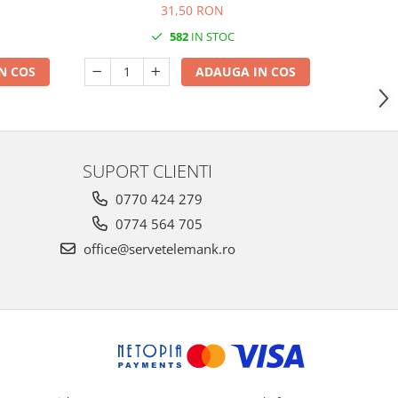
buc
31,50 RON
582
IN STOC
N COS
ADAUGA IN COS
SUPORT CLIENTI
0770 424 279
0774 564 705
office@servetelemank.ro