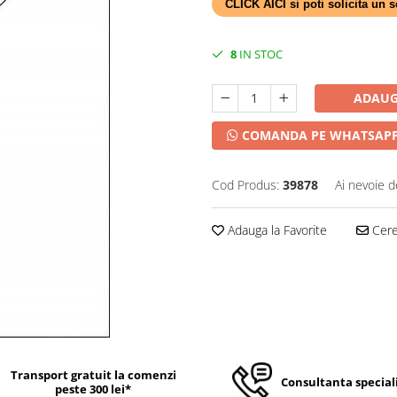
CLICK AICI si poti solicita un
8
IN STOC
ADAUG
COMANDA PE WHATSAP
Cod Produs:
39878
Ai nevoie d
Adauga la Favorite
Cere 
Transport gratuit la comenzi
Consultanta special
peste 300 lei*