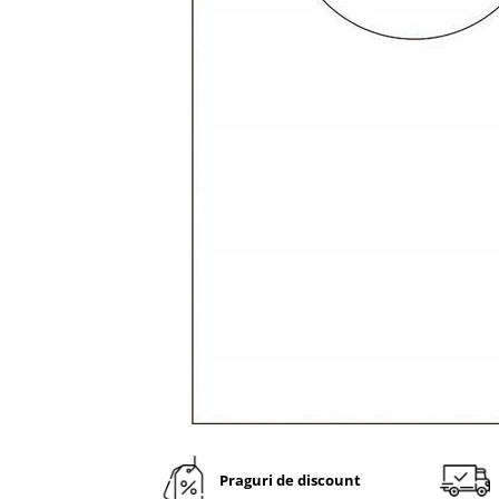
VINTAGE
RUSTICE - VANATORESTI
TOAMNA
VALENTINE'S DAY /DRAGOBETE
1 & 8 MARTIE
PAŞTE / EASTER
TEMATICA CULINARA
IARNA-CRACIUN-REVELION
SERVETELE CU BUZUNAR TACAMURI
SOFTPOINT, Best Seller
DELUXE LIGHT
DELUXE, 4 straturi
LINCLASS, High Quality
UNICE, Gama SPANLIN
Praguri de discount
PORT-TACAMURI