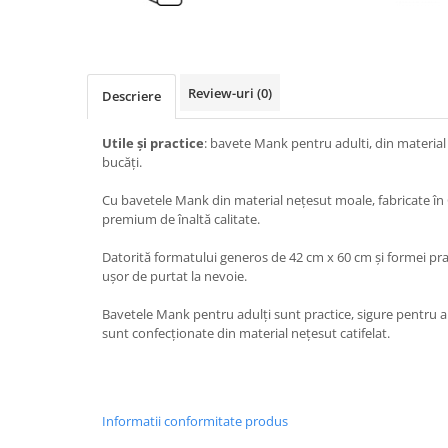
TRAVERSE DE MASA
AURIU, ARGINTIU & BRONZ
CULORI UNI
Review-uri
(0)
Descriere
Cu IMPRIMEU
FETE DE MASA
Utile și practice
: bavete Mank pentru adulti, din material
bucăți.
NAPROANE MASA
CAPACE, COASTERE & BAVETE
Cu bavetele Mank din material nețesut moale, fabricate în
premium de înaltă calitate.
FUSTE MASA BUFET
LUMANARI
Datorită formatului generos de 42 cm x 60 cm și formei prac
VESELA PREMIUM UNICA
ușor de purtat la nevoie.
FOLOSINTA
Bavetele Mank pentru adulți sunt practice, sigure pentru al
SPA & WELLNESS
sunt confecționate din material nețesut catifelat.
SETURI DE MASA
CUMPARA LA BAX - 1+1 Gratis
DECORURI DE MASA TEMATICE
Informatii conformitate produs
DECOR ALB & IVORY