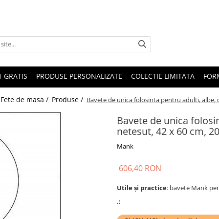
1 GRATIS
PRODUSE PERSONALIZATE
COLECTIE LIMITATA
FOR
 Fete de masa /
Produse /
Bavete de unica folosinta pentru adulti, albe, 
Bavete de unica folosin
netesut, 42 x 60 cm, 2
Mank
606,40 RON
Utile și practice
: bavete Mank pent
.: