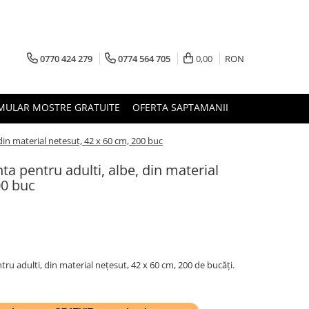
0770 424 279
0774 564 705
0,00
RON
MULAR MOSTRE GRATUITE
OFERTA SAPTAMANII
din material netesut, 42 x 60 cm, 200 buc
ta pentru adulti, albe, din material
00 buc
ru adulti, din material nețesut, 42 x 60 cm, 200 de bucăți.