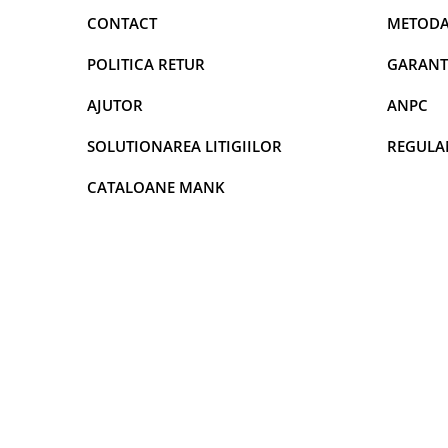
DECOR VARA
CONTACT
METODA
DECOR TOAMNA
POLITICA RETUR
GARANT
DECOR IARNA
TEMATICA CULINARA
AJUTOR
ANPC
DECOR MOS NICOLAE
SOLUTIONAREA LITIGIILOR
REGULA
TEMATICA FLORALA
CATALOANE MANK
DECOR OKTOBER FEST
DECOR BABY SHOWER
MINI BAX 1+1 GRATUIT
CUMPARA LA PALET