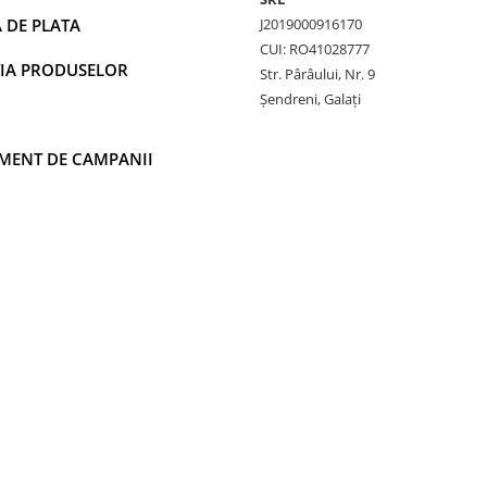
 DE PLATA
J2019000916170
CUI: RO41028777
IA PRODUSELOR
Str. Pârâului, Nr. 9
Șendreni, Galați
MENT DE CAMPANII