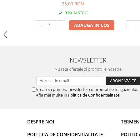
25,00 RON
DECOR EVENIMENTE CORPORATE
739
IN STOC
DECOR ANIVERSARI COPII
ADAUGA IN COS
DECOR PETRECERI
TEMATICA MARINA
TEMATICA MEDITERANEANA
TEMATICA BOTANICA / VEGETALA
NEWSLETTER
TEMATICA RUSTICA
Nu rata ofertele si promotiile noastre
TEMATICA ROMANTICA
DECOR 1 & 8 MARTIE
Vreau sa primesc newsletter cu promotiile magazinului.
DECOR PASTE
Afla mai multe in
Politica de Confidentialitate
DECOR HALLOWEEN
DECOR ZIUA ROMANIEI
DESPRE NOI
TERMENI
DECOR CRACIUN & REVELION
DECOR PRIMAVARA
POLITICA DE CONFIDENTIALITATE
POLITIC