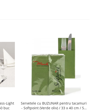
ass-Light
Servetele cu BUZUNAR pentru tacamuri
Servetel
 50 buc
- Softpoint (Verde oliv) / 33 x 40 cm / 50