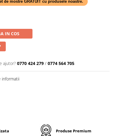
 set de mostre GRATUIT cu produsele noastre.
A IN COS
P
e ajutor?
0770 424 279
/
0774 564 705
informatii
izata
Produse Premium