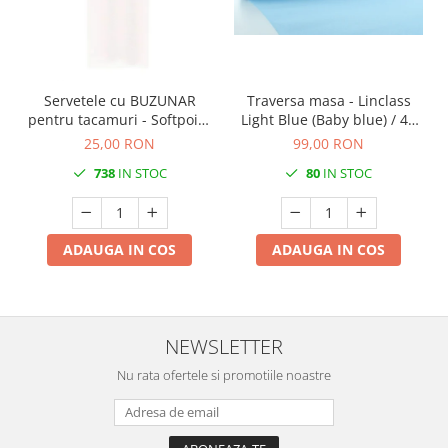
DECOR EVENIMENTE CORPORATE
DECOR ANIVERSARI COPII
DECOR PETRECERI
Servetele cu BUZUNAR
Traversa masa - Linclass
TEMATICA MARINA
pentru tacamuri - Softpoint
Light Blue (Baby blue) / 40
(Alb) / 33 x 40 cm / 50 buc
cm x 24 m / 1 rola
25,00 RON
99,00 RON
TEMATICA MEDITERANEANA
738
IN STOC
80
IN STOC
TEMATICA BOTANICA / VEGETALA
TEMATICA RUSTICA
TEMATICA ROMANTICA
ADAUGA IN COS
ADAUGA IN COS
DECOR 1 & 8 MARTIE
DECOR PASTE
DECOR HALLOWEEN
NEWSLETTER
DECOR ZIUA ROMANIEI
Nu rata ofertele si promotiile noastre
DECOR CRACIUN & REVELION
DECOR PRIMAVARA