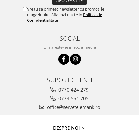
DECOR VARA
Vreau sa primesc newsletter cu promotiile
DECOR TOAMNA
magazinului. Afla mai multe in
Politica de
Confidentialitate
DECOR IARNA
TEMATICA CULINARA
SOCIAL
DECOR MOS NICOLAE
Urmareste-ne in social media
TEMATICA FLORALA
DECOR OKTOBER FEST
DECOR BABY SHOWER
SUPORT CLIENTI
MINI BAX 1+1 GRATUIT
CUMPARA LA PALET
0770 424 279
0774 564 705
office@servetelemank.ro
DESPRE NOI