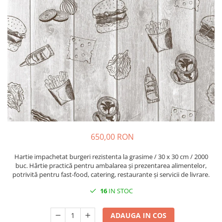
VINTAGE
RUSTICE - VANATORESTI
TOAMNA
VALENTINE'S DAY /DRAGOBETE
1 & 8 MARTIE
PAŞTE / EASTER
TEMATICA CULINARA
IARNA-CRACIUN-REVELION
SERVETELE CU BUZUNAR TACAMURI
650,00 RON
SOFTPOINT, Best Seller
DELUXE LIGHT
Hartie impachetat burgeri rezistenta la grasime / 30 x 30 cm / 2000
buc. Hârtie practică pentru ambalarea și prezentarea alimentelor,
DELUXE, 4 straturi
potrivită pentru fast-food, catering, restaurante și servicii de livrare.
LINCLASS, High Quality
16
IN STOC
UNICE, Gama SPANLIN
ADAUGA IN COS
PORT-TACAMURI