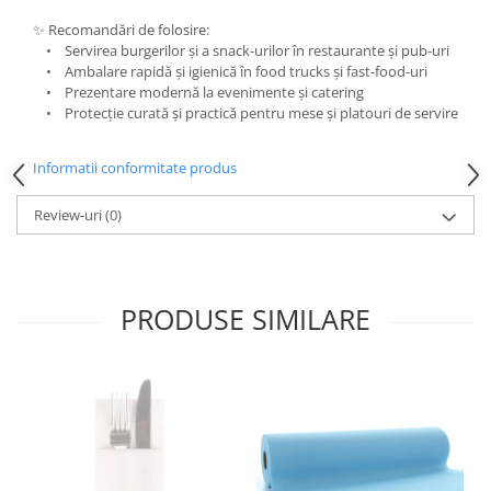
DECOR ROSU & BORDO
✨ Recomandări de folosire:
DECOR VERDE
• Servirea burgerilor și a snack-urilor în restaurante și pub-uri
• Ambalare rapidă și igienică în food trucks și fast-food-uri
DECOR LILA & MOV
• Prezentare modernă la evenimente și catering
DECOR ALBASTRU
• Protecție curată și practică pentru mese și platouri de servire
DECOR AURIU
Informatii conformitate produs
DECOR ARGINTIU & GRI
DECOR BRONZ
Review-uri
(0)
DECOR PORTOCALIU & CARAMIZIU
DECOR GALBEN
PRODUSE SIMILARE
DECOR NEGRU
DECOR CREM
DECOR BEJ & MARO
DECOR ROZ
DECOR NUNTA & LOGODNA
DECOR BOTEZ