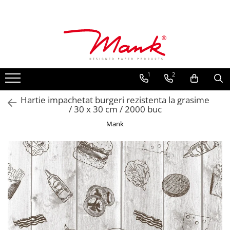
Toate Produsele
SERVETELE DE MASA, 3 STRATURI
TISSUE
1
2
UNI
IMPRIMEU
Hartie impachetat burgeri rezistenta la grasime
/ 30 x 30 cm / 2000 buc
SERVETELE FESTIVE
Mank
NUNTA
CULORI UNI
ANIVERSARE SAU BOTEZ
AURIU, ARGINTIU & BRONZ
UNICE, Gama SPANLIN
FLORI
TEMATICA MARINA - PESCARESTI