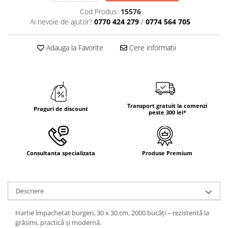
Cod Produs:
15576
TRAVERSE DE MASA
Ai nevoie de ajutor?
0770 424 279
/
0774 564 705
AURIU, ARGINTIU & BRONZ
CULORI UNI
Adauga la Favorite
Cere informatii
Cu IMPRIMEU
FETE DE MASA
NAPROANE MASA
CAPACE, COASTERE & BAVETE
Transport gratuit la comenzi
Praguri de discount
FUSTE MASA BUFET
peste 300 lei*
LUMANARI
VESELA PREMIUM UNICA
FOLOSINTA
Consultanta specializata
Produse Premium
SPA & WELLNESS
SETURI DE MASA
CUMPARA LA BAX - 1+1 Gratis
Descriere
DECORURI DE MASA TEMATICE
Hartie împachetat burgeri, 30 x 30 cm, 2000 bucăți – rezistentă la
DECOR ALB & IVORY
grăsimi, practică și modernă.