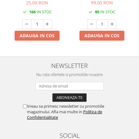
(Alb) / 33 x 40 cm / 50 buc
cm x 24 m / 1 rola
DECOR VARA
25,00 RON
99,00 RON
166
IN STOC
80
IN STOC
DECOR TOAMNA
DECOR IARNA
TEMATICA CULINARA
ADAUGA IN COS
ADAUGA IN COS
DECOR MOS NICOLAE
TEMATICA FLORALA
DECOR OKTOBER FEST
NEWSLETTER
DECOR BABY SHOWER
Nu rata ofertele si promotiile noastre
MINI BAX 1+1 GRATUIT
CUMPARA LA PALET
Vreau sa primesc newsletter cu promotiile
magazinului. Afla mai multe in
Politica de
Confidentialitate
SOCIAL