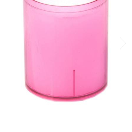
VINTAGE
RUSTICE - VANATORESTI
TOAMNA
VALENTINE'S DAY /DRAGOBETE
1 & 8 MARTIE
PAŞTE / EASTER
TEMATICA CULINARA
IARNA-CRACIUN-REVELION
SERVETELE CU BUZUNAR TACAMURI
SOFTPOINT, Best Seller
DELUXE LIGHT
DELUXE, 4 straturi
LINCLASS, High Quality
UNICE, Gama SPANLIN
PORT-TACAMURI