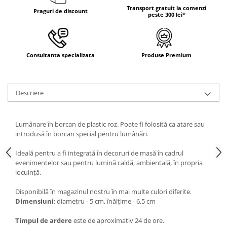
DECOR ROSU & BORDO
Transport gratuit la comenzi
Praguri de discount
peste 300 lei*
DECOR VERDE
DECOR LILA & MOV
DECOR ALBASTRU
Consultanta specializata
Produse Premium
DECOR AURIU
DECOR ARGINTIU & GRI
Descriere
DECOR BRONZ
DECOR PORTOCALIU & CARAMIZIU
Lumânare în borcan de plastic roz. Poate fi folosită ca atare sau
DECOR GALBEN
introdusă în borcan special pentru lumânări.
DECOR NEGRU
Ideală pentru a fi integrată în decoruri de masă în cadrul
DECOR CREM
evenimentelor sau pentru lumină caldă, ambientală, în propria
locuință.
DECOR BEJ & MARO
DECOR ROZ
Disponibilă în magazinul nostru în mai multe culori diferite.
Dimensiuni
: diametru - 5 cm, înălțime - 6,5 cm
DECOR NUNTA & LOGODNA
Timpul de ardere
este de aproximativ 24 de ore.
DECOR BOTEZ