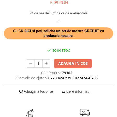
5,99 RON
TRAVERSE DE MASA
AURIU, ARGINTIU & BRONZ
24 de ore de lumină caldă ambientală
.:
CULORI UNI
Cu IMPRIMEU
CLICK AICI si poti solicita un set de mostre GRATUIT cu
produsele noastre.
FETE DE MASA
NAPROANE MASA
90
IN STOC
CAPACE, COASTERE & BAVETE
FUSTE MASA BUFET
ADAUGA IN COS
LUMANARI
VESELA PREMIUM UNICA
Cod Produs:
79302
FOLOSINTA
Ai nevoie de ajutor?
0770 424 279
/
0774 564 705
SPA & WELLNESS
SETURI DE MASA
Adauga la Favorite
Cere informatii
CUMPARA LA BAX - 1+1 Gratis
DECORURI DE MASA TEMATICE
DECOR ALB & IVORY