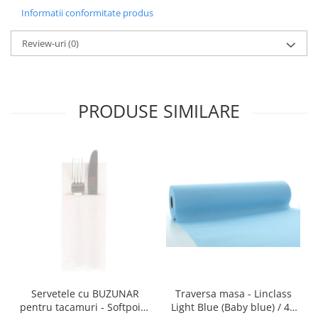
Informatii conformitate produs
DECOR EVENIMENTE CORPORATE
DECOR ANIVERSARI COPII
Review-uri
(0)
DECOR PETRECERI
TEMATICA MARINA
TEMATICA MEDITERANEANA
PRODUSE SIMILARE
TEMATICA BOTANICA / VEGETALA
TEMATICA RUSTICA
TEMATICA ROMANTICA
DECOR 1 & 8 MARTIE
DECOR PASTE
DECOR HALLOWEEN
DECOR ZIUA ROMANIEI
DECOR CRACIUN & REVELION
Servetele cu BUZUNAR
Traversa masa - Linclass
DECOR PRIMAVARA
pentru tacamuri - Softpoint
Light Blue (Baby blue) / 40