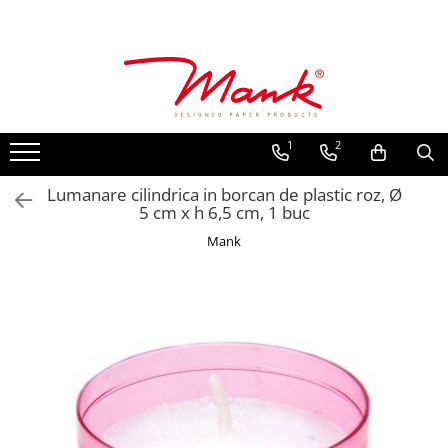
Toate Produsele
SERVETELE DE MASA, 3 STRATURI
TISSUE
1
2
UNI
IMPRIMEU
Lumanare cilindrica in borcan de plastic roz, Ø
5 cm x h 6,5 cm, 1 buc
SERVETELE FESTIVE
Mank
NUNTA
CULORI UNI
ANIVERSARE SAU BOTEZ
AURIU, ARGINTIU & BRONZ
UNICE, Gama SPANLIN
FLORI
TEMATICA MARINA - PESCARESTI