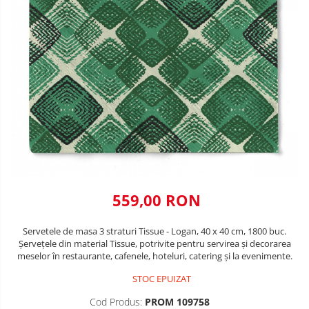
VALENTINE'S DAY /DRAGOBETE
DECOR NEGRU
1 & 8 MARTIE
DECOR CREM
PAŞTE / EASTER
DECOR BEJ & MARO
TEMATICA CULINARA
DECOR ROZ
IARNA-CRACIUN-REVELION
DECOR NUNTA & LOGODNA
DECOR BOTEZ
DECOR EVENIMENTE CORPORATE
559,00 RON
DECOR ANIVERSARI COPII
DECOR PETRECERI
Servetele de masa 3 straturi Tissue - Logan, 40 x 40 cm, 1800 buc.
Șervețele din material Tissue, potrivite pentru servirea și decorarea
TEMATICA MARINA
meselor în restaurante, cafenele, hoteluri, catering și la evenimente.
TEMATICA MEDITERANEANA
STOC EPUIZAT
TEMATICA BOTANICA / VEGETALA
Cod Produs:
PROM 109758