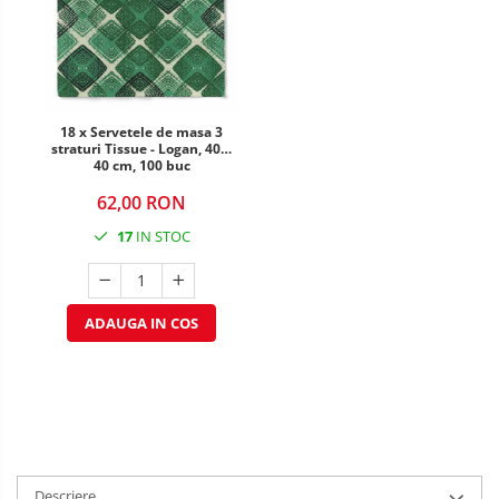
DECOR MOS NICOLAE
TEMATICA FLORALA
DECOR OKTOBER FEST
18 x Servetele de masa 3
DECOR BABY SHOWER
straturi Tissue - Logan, 40 x
40 cm, 100 buc
62,00 RON
17
IN STOC
ADAUGA IN COS
Descriere