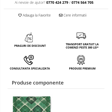
Ai nevoie de ajutor?
0770 424 279
/
0774 564 705
TEMATICA RUSTICA
TEMATICA ROMANTICA
Adauga la Favorite
Cere informatii
DECOR 1 & 8 MARTIE
DECOR PASTE
DECOR HALLOWEEN
TRANSPORT GRATUIT LA
PRAGURI DE DISCOUNT
COMENZI PESTE 300 LEI*
DECOR ZIUA ROMANIEI
DECOR CRACIUN & REVELION
CONSULTANTA SPECIALIZATA
PRODUSE PREMIUM
DECOR PRIMAVARA
DECOR VARA
Produse componente
DECOR TOAMNA
DECOR IARNA
TEMATICA CULINARA