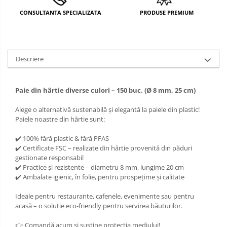
DECOR MOS NICOLAE
CONSULTANTA SPECIALIZATA
PRODUSE PREMIUM
TEMATICA FLORALA
DECOR OKTOBER FEST
Descriere
DECOR BABY SHOWER
Paie din hârtie diverse culori – 150 buc. (Ø 8 mm, 25 cm)
Alege o alternativă sustenabilă și elegantă la paiele din plastic!
Paiele noastre din hârtie sunt:
✔️ 100% fără plastic & fără PFAS
✔️ Certificate FSC – realizate din hârtie provenită din păduri
gestionate responsabil
✔️ Practice și rezistente – diametru 8 mm, lungime 20 cm
✔️ Ambalate igienic, în folie, pentru prospețime și calitate
Ideale pentru restaurante, cafenele, evenimente sau pentru
acasă – o soluție eco-friendly pentru servirea băuturilor.
👉 Comandă acum și susține protecția mediului!