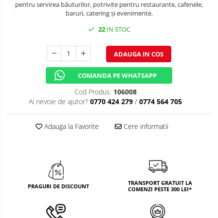
pentru servirea băuturilor, potrivite pentru restaurante, cafenele,
TEMATICA RUSTICA
baruri, catering și evenimente.
TEMATICA ROMANTICA
22
IN STOC
DECOR 1 & 8 MARTIE
ADAUGA IN COS
DECOR PASTE
COMANDA PE WHATSAPP
DECOR HALLOWEEN
Cod Produs:
106008
DECOR ZIUA ROMANIEI
Ai nevoie de ajutor?
0770 424 279
/
0774 564 705
DECOR CRACIUN & REVELION
Adauga la Favorite
Cere informatii
DECOR PRIMAVARA
DECOR VARA
DECOR TOAMNA
TRANSPORT GRATUIT LA
PRAGURI DE DISCOUNT
COMENZI PESTE 300 LEI*
DECOR IARNA
TEMATICA CULINARA