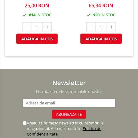
25,00 RON
65,34 RON
814
IN STOC
120
IN STOC
ADAUGA IN COS
ADAUGA IN COS
Newsletter
Nu rata ofertele si promotiile noastre
Vreau sa primesc newsletter cu promotiile
magazinului. Afla mai multe in
Politica de
Confidentialitate