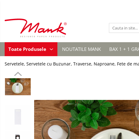
Toate Produsele
SERVETELE DE MASA, 3 STRATURI
TISSUE
UNI
SERVETELE
Toate Produsele
NOUTATILE MANK
BAX 1 + 1 GR
FESTIVE
IMPRIMEU
Servetele, Servetele cu Buzunar, Traverse, Naproane, Fete de m
NUNTA
CULORI UNI
ANIVERSARE SAU BOTEZ
AURIU, ARGINTIU & BRONZ
UNICE, Gama SPANLIN
FLORI
TEMATICA MARINA - PESCARESTI
VINTAGE