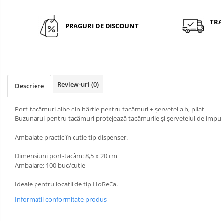
BAVETE
MASA
CULORI UNI
BUFET
LUMANARI
TR
PRAGURI DE DISCOUNT
Cu IMPRIMEU
VESELA
PREMIUM
UNICA
SPA & WELLNESS
FOLOSINTA
SETURI DE MASA
CUMPARA LA BAX - 1+1 Gratis
Review-uri
(0)
Descriere
DECORURI DE MASA TEMATICE
DECOR ALB & IVORY
Port-tacâmuri albe din hârtie pentru tacâmuri + șervețel alb, pliat.
Buzunarul pentru tacâmuri protejează tacâmurile și șervețelul de impur
DECOR ROSU & BORDO
Ambalate practic în cutie tip dispenser.
DECOR VERDE
DECOR LILA & MOV
Dimensiuni port-tacâm: 8,5 x 20 cm
Ambalare: 100 buc/cutie
DECOR ALBASTRU
DECOR AURIU
Ideale pentru locații de tip HoReCa.
DECOR ARGINTIU & GRI
Informatii conformitate produs
DECOR BRONZ