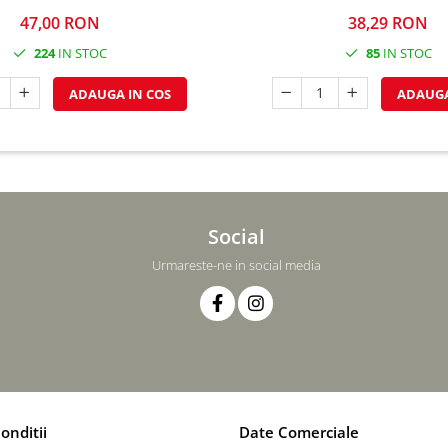
47,00 RON
38,29 RON
224
IN STOC
85
IN STOC
ADAUGA IN COS
ADAUGA
Social
Urmareste-ne in social media
onditii
Date Comerciale