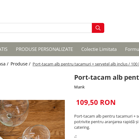
ATIS
PRODUSE PERSONALIZATE
Colectie Limitata
Formul
asa /
Produse /
Port-tacam alb pentru tacamuri + servetel alb inclus / 100
Port-tacam alb pentr
Mank
109,50 RON
Port-tacam alb pentru tacamuri + se
potrivite pentru aranjarea rapidă și
catering.
.: