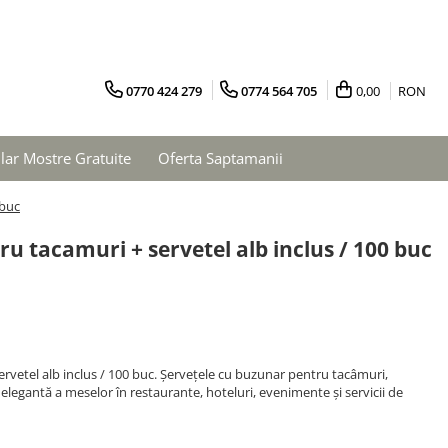
0770 424 279
0774 564 705
0,00
RON
ar Mostre Gratuite
Oferta Saptamanii
 buc
u tacamuri + servetel alb inclus / 100 buc
rvetel alb inclus / 100 buc. Șervețele cu buzunar pentru tacâmuri,
 elegantă a meselor în restaurante, hoteluri, evenimente și servicii de