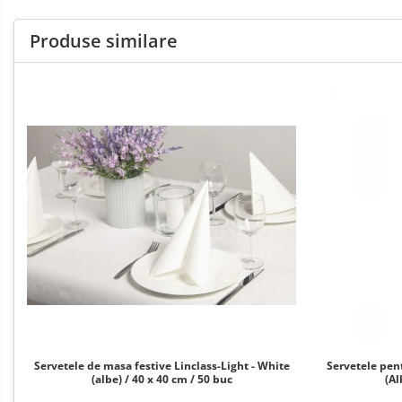
DECOR PORTOCALIU & CARAMIZIU
Produse similare
DECOR GALBEN
DECOR NEGRU
DECOR CREM
DECOR BEJ & MARO
DECOR ROZ
DECOR NUNTA & LOGODNA
DECOR BOTEZ
DECOR EVENIMENTE CORPORATE
DECOR ANIVERSARI COPII
DECOR PETRECERI
TEMATICA MARINA
TEMATICA MEDITERANEANA
Servetele de masa festive Linclass-Light - White
Servetele pent
TEMATICA BOTANICA / VEGETALA
(albe) / 40 x 40 cm / 50 buc
(Al