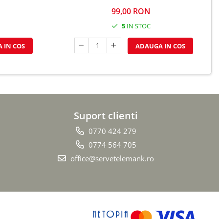
99,00 RON
5
IN STOC
 IN COS
ADAUGA IN COS
Suport clienti
0770 424 279
0774 564 705
office@servetelemank.ro