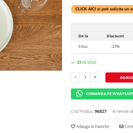
CLICK AICI si poti solicita un
De la
Discount
5
buc
-27%
27
IN STOC
ADAUG
COMANDA PE WHATSAP
Cod Produs:
96827
Ai nevoie d
Adauga la Favorite
Cere 