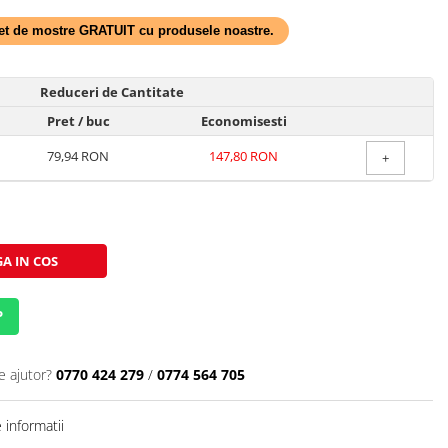
 set de mostre GRATUIT cu produsele noastre.
Reduceri de Cantitate
Pret
/ buc
Economisesti
79,94 RON
147,80 RON
+
A IN COS
P
e ajutor?
0770 424 279
/
0774 564 705
informatii