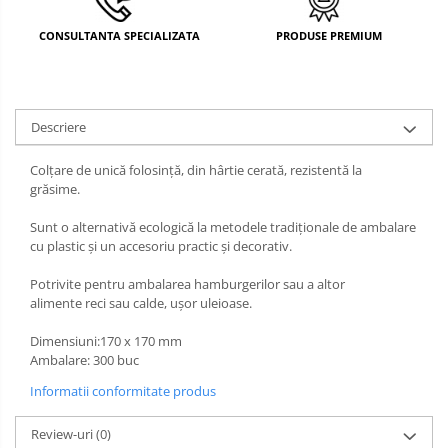
DECOR MOS NICOLAE
CONSULTANTA SPECIALIZATA
PRODUSE PREMIUM
TEMATICA FLORALA
DECOR OKTOBER FEST
Descriere
DECOR BABY SHOWER
Colțare de unică folosință, din hârtie cerată, rezistentă la
grăsime.
Sunt o alternativă ecologică la metodele tradiționale de ambalare
cu plastic și un accesoriu practic și decorativ.
Potrivite pentru ambalarea hamburgerilor sau a altor
alimente reci sau calde, ușor uleioase.
Dimensiuni:170 x 170 mm
Ambalare: 300 buc
Informatii conformitate produs
Review-uri
(0)