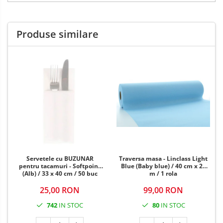
Produse similare
Servetele cu BUZUNAR
Traversa masa - Linclass Light
pentru tacamuri - Softpoint
Blue (Baby blue) / 40 cm x 24
(Alb) / 33 x 40 cm / 50 buc
m / 1 rola
25,00 RON
99,00 RON
742
IN STOC
80
IN STOC