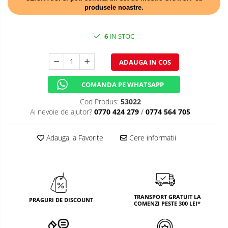
produsele noastre.
TEMATICA RUSTICA
TEMATICA ROMANTICA
6
IN STOC
DECOR 1 & 8 MARTIE
ADAUGA IN COS
DECOR PASTE
COMANDA PE WHATSAPP
DECOR HALLOWEEN
Cod Produs:
53022
DECOR ZIUA ROMANIEI
Ai nevoie de ajutor?
0770 424 279
/
0774 564 705
DECOR CRACIUN & REVELION
Adauga la Favorite
Cere informatii
DECOR PRIMAVARA
DECOR VARA
DECOR TOAMNA
TRANSPORT GRATUIT LA
DECOR IARNA
PRAGURI DE DISCOUNT
COMENZI PESTE 300 LEI*
TEMATICA CULINARA