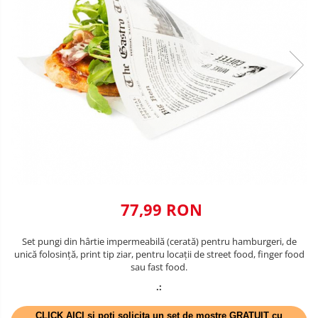
VALENTINE'S DAY /DRAGOBETE
DECOR NEGRU
1 & 8 MARTIE
DECOR CREM
PAŞTE / EASTER
DECOR BEJ & MARO
TEMATICA CULINARA
DECOR ROZ
IARNA-CRACIUN-REVELION
DECOR NUNTA & LOGODNA
DECOR BOTEZ
DECOR EVENIMENTE CORPORATE
DECOR ANIVERSARI COPII
77,99 RON
DECOR PETRECERI
Set pungi din hârtie impermeabilă (cerată) pentru hamburgeri, de
unică folosință, print tip ziar, pentru locații de street food, finger food
TEMATICA MARINA
sau fast food.
TEMATICA MEDITERANEANA
.:
TEMATICA BOTANICA / VEGETALA
CLICK AICI si poti solicita un set de mostre GRATUIT cu