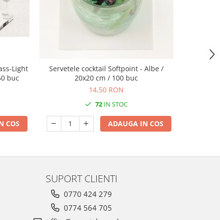
ass-Light
Servetele cocktail Softpoint - Albe /
Servetele 
 50 buc
20x20 cm / 100 buc
- Rob (mod
14,50 RON
72
IN STOC
N COS
ADAUGA IN COS
SUPORT CLIENTI
0770 424 279
0774 564 705