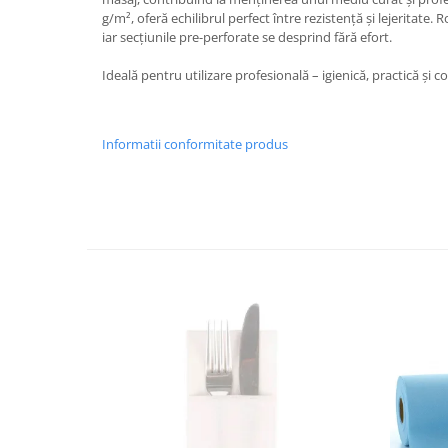
DECOR ROSU & BORDO
g/m², oferă echilibrul perfect între rezistență și lejeritate
DECOR VERDE
iar secțiunile pre-perforate se desprind fără efort.
DECOR LILA & MOV
Ideală pentru utilizare profesională – igienică, practică și c
DECOR ALBASTRU
DECOR AURIU
Informatii conformitate produs
DECOR ARGINTIU & GRI
DECOR BRONZ
DECOR PORTOCALIU & CARAMIZIU
DECOR GALBEN
DECOR NEGRU
DECOR CREM
DECOR BEJ & MARO
DECOR ROZ
DECOR NUNTA & LOGODNA
DECOR BOTEZ