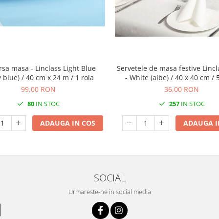
rsa masa - Linclass Light Blue
Servetele de masa festive Lincl
 blue) / 40 cm x 24 m / 1 rola
- White (albe) / 40 x 40 cm /
99,00 RON
36,00 RON
80
IN STOC
257
IN STOC
ADAUGA IN COS
ADAUGA I
SOCIAL
Urmareste-ne in social media