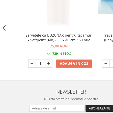
DECOR EVENIMENTE CORPORATE
DECOR ANIVERSARI COPII
DECOR PETRECERI
TEMATICA MARINA
Servetele cu BUZUNAR pentru tacamuri
Trave
TEMATICA MEDITERANEANA
- Softpoint (Alb) / 33 x 40 cm / 50 buc
(Baby
TEMATICA BOTANICA / VEGETALA
25,00 RON
TEMATICA RUSTICA
739
IN STOC
TEMATICA ROMANTICA
ADAUGA IN COS
DECOR 1 & 8 MARTIE
DECOR PASTE
DECOR HALLOWEEN
NEWSLETTER
DECOR ZIUA ROMANIEI
Nu rata ofertele si promotiile noastre
DECOR CRACIUN & REVELION
DECOR PRIMAVARA