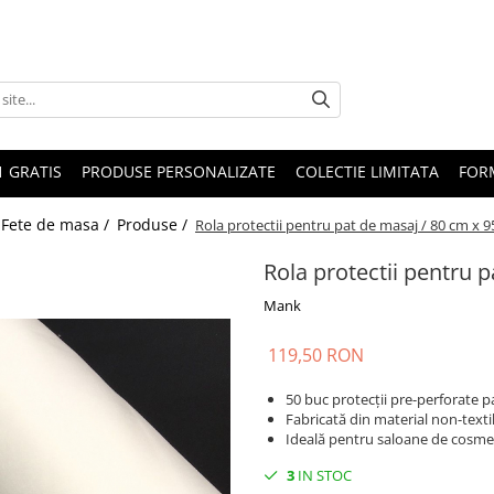
1 GRATIS
PRODUSE PERSONALIZATE
COLECTIE LIMITATA
FOR
 Fete de masa /
Produse /
Rola protectii pentru pat de masaj / 80 cm x 95
Rola protectii pentru p
Mank
119,50 RON
50 buc protecții pre-perforate p
Fabricată din material non-textil 
Ideală pentru saloane de cosmet
3
IN STOC