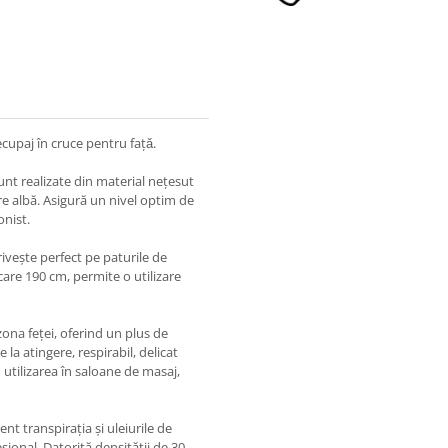
ecupaj în cruce pentru fațǎ.
unt realizate din material nețesut
re albă. Asigură un nivel optim de
onist.
ivește perfect pe paturile de
care 190 cm, permite o utilizare
ona feței, oferind un plus de
la atingere, respirabil, delicat
u utilizarea în saloane de masaj,
ent transpirația și uleiurile de
ional. Datorită densității de 30