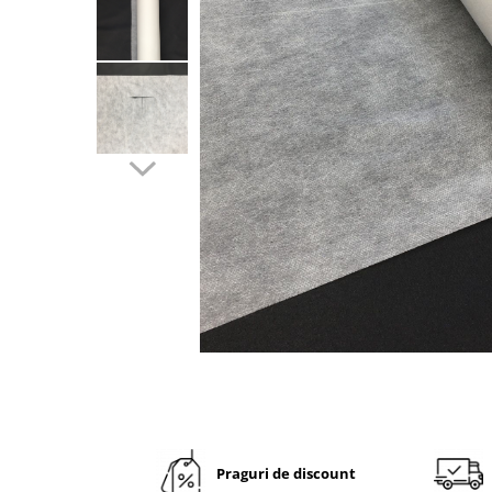
VINTAGE
RUSTICE - VANATORESTI
TOAMNA
VALENTINE'S DAY /DRAGOBETE
1 & 8 MARTIE
PAŞTE / EASTER
TEMATICA CULINARA
IARNA-CRACIUN-REVELION
SERVETELE CU BUZUNAR TACAMURI
SOFTPOINT, Best Seller
DELUXE LIGHT
DELUXE, 4 straturi
LINCLASS, High Quality
UNICE, Gama SPANLIN
Praguri de discount
PORT-TACAMURI