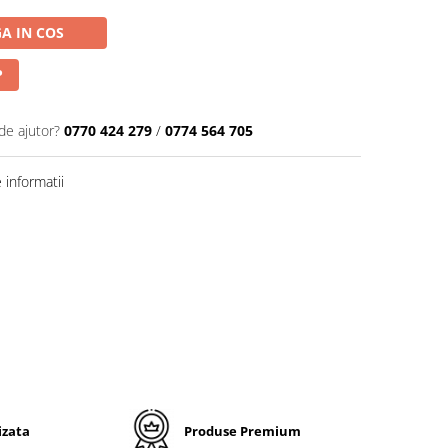
A IN COS
P
de ajutor?
0770 424 279
/
0774 564 705
informatii
izata
Produse Premium