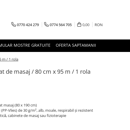
0770 424 279
0774 564 705
0,00
RON
MULAR MOSTRE GRATUITE
OFERTA SAPTAMANII
 m / 1 rola
at de masaj / 80 cm x 95 m / 1 rola
at masaj (80 x 190 cm)
(PP-Vlies) de 30 g/m², alb, moale, respirabil și rezistent
icǎ, cabinete de masaj sau fizioterapie