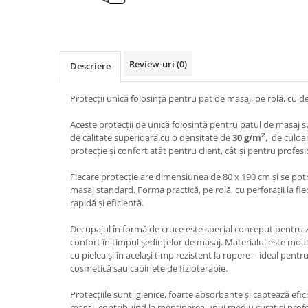
TRAVERSE DE MASA
AURIU, ARGINTIU & BRONZ
CULORI UNI
Review-uri
(0)
Descriere
Cu IMPRIMEU
FETE DE MASA
Protecții unică folosință pentru pat de masaj, pe rolă, cu d
NAPROANE MASA
Aceste protecții de unică folosință pentru patul de masaj s
CAPACE, COASTERE & BAVETE
2
de calitate superioară cu o densitate de
30 g/m
, de culoa
protecție și confort atât pentru client, cât și pentru profesi
FUSTE MASA BUFET
LUMANARI
Fiecare protecție are dimensiunea de 80 x 190 cm şi se potr
VESELA PREMIUM UNICA
masaj standard. Forma practică, pe rolă, cu perforații la fie
FOLOSINTA
rapidă și eficientă.
SPA & WELLNESS
Decupajul în formă de cruce este special conceput pentru z
SETURI DE MASA
confort în timpul ședințelor de masaj. Materialul este moale 
CUMPARA LA BAX - 1+1 Gratis
cu pielea și în același timp rezistent la rupere – ideal pentr
cosmetică sau cabinete de fizioterapie.
DECORURI DE MASA TEMATICE
DECOR ALB & IVORY
Protecțiile sunt igienice, foarte absorbante și captează efici
masaj, contribuind la menținerea unui mediu curat și profes