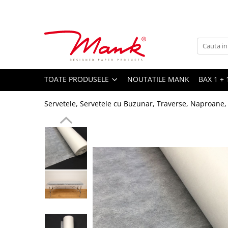
Toate Produsele
SERVETELE DE MASA, 3 STRATURI
TISSUE
UNI
TOATE PRODUSELE
NOUTATILE MANK
BAX 1 + 
IMPRIMEU
Servetele, Servetele cu Buzunar, Traverse, Naproane,
SERVETELE FESTIVE
NUNTA
CULORI UNI
ANIVERSARE SAU BOTEZ
AURIU, ARGINTIU & BRONZ
UNICE, Gama SPANLIN
FLORI
TEMATICA MARINA - PESCARESTI