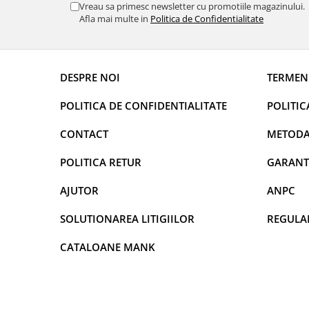
DECOR VARA
Vreau sa primesc newsletter cu promotiile magazinului.
Afla mai multe in
Politica de Confidentialitate
DECOR TOAMNA
DECOR IARNA
TEMATICA CULINARA
DESPRE NOI
TERMENI
DECOR MOS NICOLAE
POLITICA DE CONFIDENTIALITATE
POLITIC
TEMATICA FLORALA
CONTACT
METODA
DECOR OKTOBER FEST
DECOR BABY SHOWER
POLITICA RETUR
GARANT
MINI BAX 1+1 GRATUIT
AJUTOR
ANPC
CUMPARA LA PALET
SOLUTIONAREA LITIGIILOR
REGULA
CATALOANE MANK