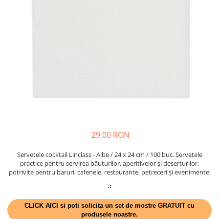
VINTAGE
RUSTICE - VANATORESTI
TOAMNA
VALENTINE'S DAY /DRAGOBETE
1 & 8 MARTIE
PAŞTE / EASTER
TEMATICA CULINARA
IARNA-CRACIUN-REVELION
SERVETELE CU BUZUNAR TACAMURI
29,00 RON
SOFTPOINT, Best Seller
DELUXE LIGHT
Servetele cocktail Linclass - Albe / 24 x 24 cm / 100 buc. Șervețele
practice pentru servirea băuturilor, aperitivelor și deserturilor,
DELUXE, 4 straturi
potrivite pentru baruri, cafenele, restaurante, petreceri și evenimente.
LINCLASS, High Quality
.:
UNICE, Gama SPANLIN
CLICK AICI si poti solicita un set de mostre GRATUIT cu
PORT-TACAMURI
produsele noastre.