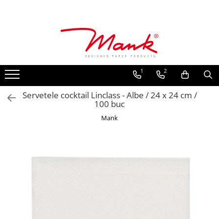
Toate Produsele
SERVETELE DE MASA, 3 STRATURI
TISSUE
1
2
UNI
IMPRIMEU
Servetele cocktail Linclass - Albe / 24 x 24 cm /
100 buc
SERVETELE FESTIVE
Mank
NUNTA
CULORI UNI
ANIVERSARE SAU BOTEZ
AURIU, ARGINTIU & BRONZ
UNICE, Gama SPANLIN
FLORI
TEMATICA MARINA - PESCARESTI