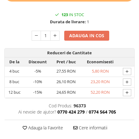
TRAVERSE DE MASA
123
IN STOC
AURIU, ARGINTIU & BRONZ
Durata de livrare:
1
CULORI UNI
Cu IMPRIMEU
ADAUGA IN COS
FETE DE MASA
NAPROANE MASA
Reduceri de Cantitate
CAPACE, COASTERE & BAVETE
De la
Discount
Pret
/ buc
Economisesti
FUSTE MASA BUFET
+
4
buc
-5%
27,55 RON
5,80 RON
LUMANARI
+
8
buc
-10%
26,10 RON
23,20 RON
VESELA PREMIUM UNICA
FOLOSINTA
+
12
buc
-15%
24,65 RON
52,20 RON
SPA & WELLNESS
Cod Produs:
96373
SETURI DE MASA
Ai nevoie de ajutor?
0770 424 279
/
0774 564 705
CUMPARA LA BAX - 1+1 Gratis
DECORURI DE MASA TEMATICE
Adauga la Favorite
Cere informatii
DECOR ALB & IVORY