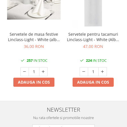
DECOR VARA
DECOR TOAMNA
DECOR IARNA
TEMATICA CULINARA
Servetele de masa festive
Servetele pentru tacamuri
DECOR MOS NICOLAE
Linclass-Light - White (albe)
Linclass-Light - White (Albe)
/ 40 x 40 cm / 50 buc
/ 40 x 33 cm / 75 buc
TEMATICA FLORALA
36,00 RON
47,00 RON
DECOR OKTOBER FEST
257
IN STOC
224
IN STOC
DECOR BABY SHOWER
MINI BAX 1+1 GRATUIT
CUMPARA LA PALET
ADAUGA IN COS
ADAUGA IN COS
NEWSLETTER
Nu rata ofertele si promotiile noastre