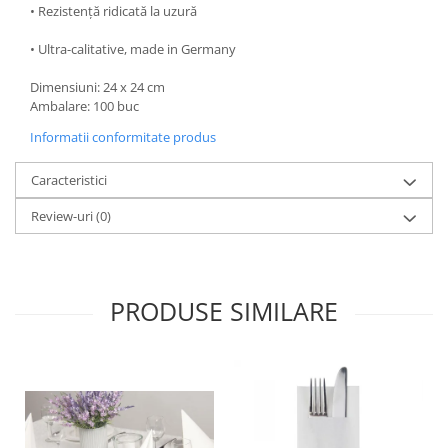
• Rezistență ridicată la uzură
DECOR EVENIMENTE CORPORATE
• Ultra-calitative, made in Germany
DECOR ANIVERSARI COPII
DECOR PETRECERI
Dimensiuni: 24 x 24 cm
Ambalare: 100 buc
TEMATICA MARINA
Informatii conformitate produs
TEMATICA MEDITERANEANA
TEMATICA BOTANICA / VEGETALA
Caracteristici
TEMATICA RUSTICA
Review-uri
(0)
TEMATICA ROMANTICA
DECOR 1 & 8 MARTIE
DECOR PASTE
PRODUSE SIMILARE
DECOR HALLOWEEN
DECOR ZIUA ROMANIEI
DECOR CRACIUN & REVELION
DECOR PRIMAVARA