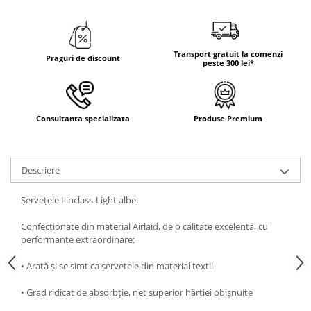
DECOR ROSU & BORDO
DECOR VERDE
DECOR LILA & MOV
Transport gratuit la comenzi
Praguri de discount
peste 300 lei*
DECOR ALBASTRU
DECOR AURIU
DECOR ARGINTIU & GRI
Consultanta specializata
Produse Premium
DECOR BRONZ
DECOR PORTOCALIU & CARAMIZIU
Descriere
DECOR GALBEN
DECOR NEGRU
Șervețele Linclass-Light albe.
DECOR CREM
Confecționate din material Airlaid, de o calitate excelentă, cu
performanțe extraordinare:
DECOR BEJ & MARO
DECOR ROZ
• Arată și se simt ca șervetele din material textil
DECOR NUNTA & LOGODNA
• Grad ridicat de absorbție, net superior hârtiei obișnuite
DECOR BOTEZ