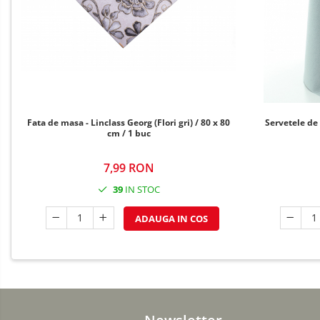
TEMATICA RUSTICA
TEMATICA ROMANTICA
DECOR 1 & 8 MARTIE
DECOR PASTE
DECOR HALLOWEEN
DECOR ZIUA ROMANIEI
Fata de masa - Linclass Georg (Flori gri) / 80 x 80
Servetele de 
cm / 1 buc
DECOR CRACIUN & REVELION
DECOR PRIMAVARA
7,99 RON
DECOR VARA
39
IN STOC
DECOR TOAMNA
ADAUGA IN COS
DECOR IARNA
TEMATICA CULINARA
DECOR MOS NICOLAE
TEMATICA FLORALA
DECOR OKTOBER FEST
Newsletter