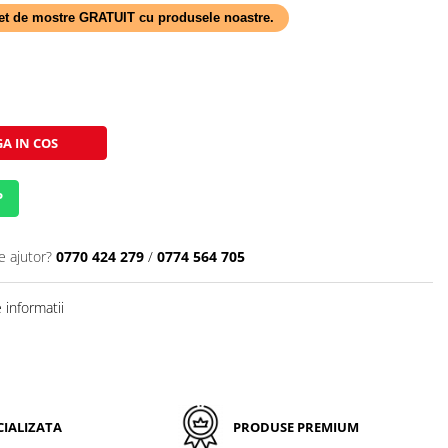
 set de mostre GRATUIT cu produsele noastre.
A IN COS
P
e ajutor?
0770 424 279
/
0774 564 705
informatii
IALIZATA
PRODUSE PREMIUM