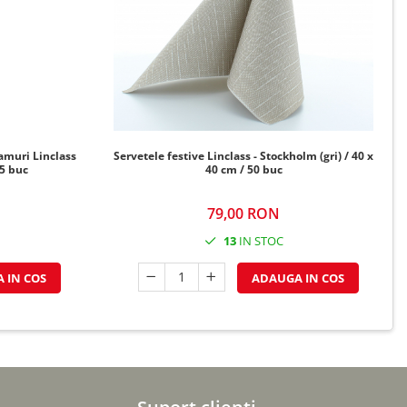
amuri Linclass
Servetele festive Linclass - Stockholm (gri) / 40 x
75 buc
40 cm / 50 buc
79,00 RON
13
IN STOC
 IN COS
ADAUGA IN COS
Suport clienti