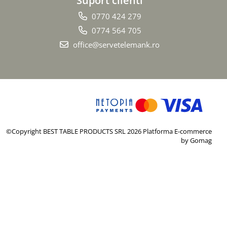
0770 424 279
0774 564 705
office@servetelemank.ro
©Copyright BEST TABLE PRODUCTS SRL 2026
Platforma E-commerce
by Gomag