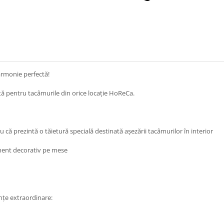
 armonie perfectă!
ntă pentru tacâmurile din orice locație HoReCa.
ru că prezintă o tăietură specială destinată așezării tacâmurilor în interior
lement decorativ pe mese
anțe extraordinare: