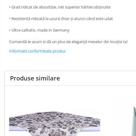
DECOR PORTOCALIU & CARAMIZIU
• Grad ridicat de absorbție, net superior hârtiei obișnuite
DECOR GALBEN
• Rezistență ridicată la uzură chiar și atunci când este udat
DECOR NEGRU
• Ultra-calitativ, made in Germany
DECOR CREM
Comandă-le acum și dă un plus de eleganță meselor din locația ta!
DECOR BEJ & MARO
Informatii conformitate produs
DECOR ROZ
DECOR NUNTA & LOGODNA
DECOR BOTEZ
Produse similare
DECOR EVENIMENTE CORPORATE
DECOR ANIVERSARI COPII
DECOR PETRECERI
TEMATICA MARINA
TEMATICA MEDITERANEANA
TEMATICA BOTANICA / VEGETALA