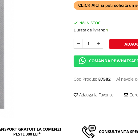
CLICK AICI si poti solicita un
18
IN STOC
Durata de livrare:
1
ADAUG
COMANDA PE WHATSAP
Cod Produs:
87582
Ai nevoie d
Adauga la Favorite
Cere 
ANSPORT GRATUIT LA COMENZI
CONSULTANTA SPEC
PESTE 300 LEI*