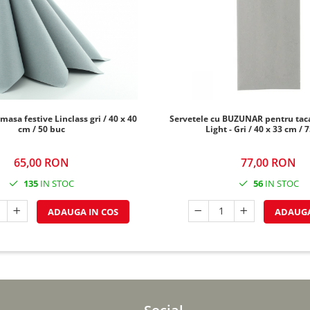
masa festive Linclass gri / 40 x 40
Servetele cu BUZUNAR pentru tac
cm / 50 buc
Light - Gri / 40 x 33 cm / 
65,00 RON
77,00 RON
135
IN STOC
56
IN STOC
ADAUGA IN COS
ADAUGA
Social