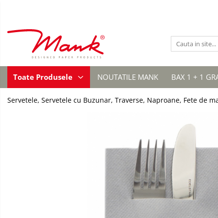
Toate Produsele
SERVETELE DE MASA, 3 STRATURI
TISSUE
UNI
SERVETELE
Toate Produsele
NOUTATILE MANK
BAX 1 + 1 GR
FESTIVE
IMPRIMEU
Servetele, Servetele cu Buzunar, Traverse, Naproane, Fete de m
NUNTA
CULORI UNI
ANIVERSARE SAU BOTEZ
AURIU, ARGINTIU & BRONZ
UNICE, Gama SPANLIN
FLORI
TEMATICA MARINA - PESCARESTI
VINTAGE