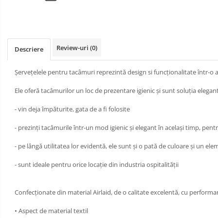
BAVETE
MASA
CULORI UNI
BUFET
LUMANARI
Cu IMPRIMEU
VESELA
PREMIUM
Review-uri
(0)
Descriere
UNICA
SPA & WELLNESS
FOLOSINTA
SETURI DE MASA
Șervețelele pentru tacâmuri reprezintă design si funcționalitate într-o
CUMPARA LA BAX - 1+1 Gratis
Ele oferă tacâmurilor un loc de prezentare igienic și sunt soluția elega
DECORURI DE MASA TEMATICE
DECOR ALB & IVORY
- vin deja împăturite, gata de a fi folosite
DECOR ROSU & BORDO
- prezinți tacâmurile într-un mod igienic și elegant în același timp, pent
DECOR VERDE
- pe lângă utilitatea lor evidentă, ele sunt și o pată de culoare și un e
DECOR LILA & MOV
- sunt ideale pentru orice locație din industria ospitalității
DECOR ALBASTRU
DECOR AURIU
Confecționate din material Airlaid, de o calitate excelentă, cu perform
DECOR ARGINTIU & GRI
• Aspect de material textil
DECOR BRONZ