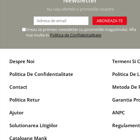
DECOR BABY SHOWER
Nu rata ofertele si promotiile noastre
MINI BAX 1+1 GRATUIT
CUMPARA LA PALET
Vreau sa primesc newsletter cu promotiile magazinului. Afla
mai multe in
Politica de Confidentialitate
Despre Noi
Termeni Si C
Politica De Confidentialitate
Politica De L
Contact
Metoda De P
Politica Retur
Garantia Pr
Ajutor
ANPC
Solutionarea Litigiilor
Regulament
Cataloane Mank