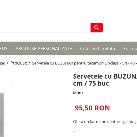
ATIS
PRODUSE PERSONALIZATE
Colectie Limitata
Formul
asa /
Produse /
Servetele cu BUZUNAR pentru tacamuri Linclass - Gri / 40 
Servetele cu BUZUNA
cm / 75 buc
Mank
95,50 RON
Oferǎ un loc de prezentare igienic ș
.: