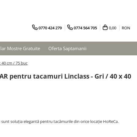
0770 424 279
0774 564 705
0,00
RON
ar Mostre Gratuite
Oferta Saptamanii
x 40 cm / 75 buc
R pentru tacamuri Linclass - Gri / 40 x 40
i sunt soluția elegantă pentru tacâmurile din orice locație HoReCa.