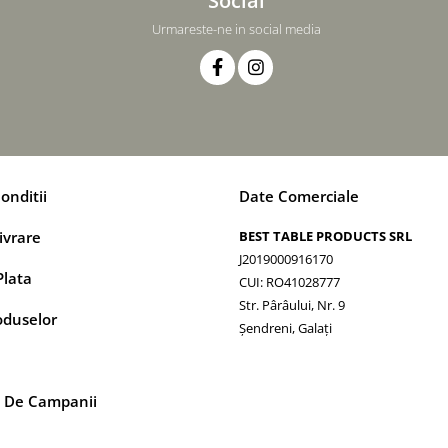
Urmareste-ne in social media
onditii
Date Comerciale
ivrare
BEST TABLE PRODUCTS SRL
J2019000916170
lata
CUI: RO41028777
Str. Pârâului, Nr. 9
oduselor
Șendreni, Galați
 De Campanii