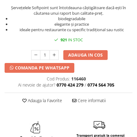
DECOR HALLOWEEN
Șervețelele Softpoint sunt întotdeauna câștigătoare dacă ești în
DECOR ZIUA ROMANIEI
căutarea unui raport bun calitate-preț.
biodegradabile
DECOR CRACIUN & REVELION
elegante şi practice
ideale pentru restaurante cu specific tradițional sau rustic
DECOR PRIMAVARA
921
IN STOC
DECOR VARA
DECOR TOAMNA
ADAUGA IN COS
DECOR IARNA
COMANDA PE WHATSAPP
TEMATICA CULINARA
DECOR MOS NICOLAE
Cod Produs:
116460
Ai nevoie de ajutor?
0770 424 279
/
0774 564 705
TEMATICA FLORALA
DECOR OKTOBER FEST
Adauga la Favorite
Cere informatii
DECOR BABY SHOWER
Transport gratuit la comenzi