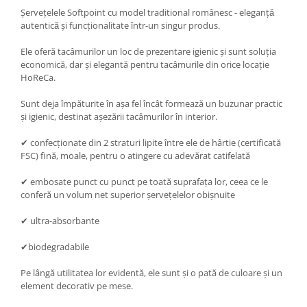
Șervețelele Softpoint cu model traditional românesc - eleganțǎ
autenticǎ și funcționalitate într-un singur produs.
Ele oferă tacâmurilor un loc de prezentare igienic și sunt soluția
economică, dar și elegantă pentru tacâmurile din orice locație
HoReCa.
Sunt deja împăturite în așa fel încât formează un buzunar practic
și igienic, destinat așezării tacâmurilor în interior.
✔ confecționate din 2 straturi lipite între ele de hârtie (certificată
FSC) fină, moale, pentru o atingere cu adevărat catifelată
✔ embosate punct cu punct pe toată suprafața lor, ceea ce le
conferă un volum net superior șervețelelor obișnuite
✔ ultra-absorbante
✔biodegradabile
Pe lângă utilitatea lor evidentă, ele sunt și o pată de culoare și un
element decorativ pe mese.