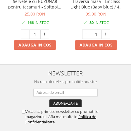
Servetele cu BUZUNAR
Traversa masa - Linclass
pentru tacamuri - Softpoint
Light Blue (Baby blue) / 40
(Alb) / 33 x 40 cm / 50 buc
cm x 24 m / 1 rola
25,00 RON
99,00 RON
166
IN STOC
80
IN STOC
ADAUGA IN COS
ADAUGA IN COS
NEWSLETTER
Nu rata ofertele si promotiile noastre
Vreau sa primesc newsletter cu promotiile
magazinului. Afla mai multe in
Politica de
Confidentialitate