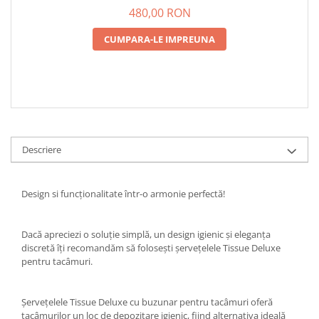
480,00 RON
CUMPARA-LE IMPREUNA
Descriere
Design si funcționalitate într-o armonie perfectă!
Dacă apreciezi o soluție simplă, un design igienic și eleganța
discretă îți recomandăm să folosești șervețelele Tissue Deluxe
pentru tacâmuri.
Șervețelele Tissue Deluxe cu buzunar pentru tacâmuri oferă
tacâmurilor un loc de depozitare igienic, fiind alternativa ideală