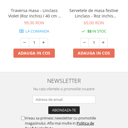
Traversa masa - Linclass
Servetele de masa festive
Violet (Roz inchis) / 40 cm x
Linclass - Roz inchis
24 m / 1 rola
(Fuchsia) / 40 x 40 cm / 50
99,00 RON
65,00 RON
buc
LA COMANDA
53
IN STOC
ADAUGA IN COS
ADAUGA IN COS
NEWSLETTER
Nu rata ofertele si promotiile noastre
Vreau sa primesc newsletter cu promotiile
magazinului. Afla mai multe in
Politica de