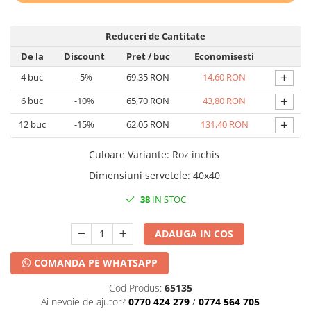
DECOR HALLOWEEN
DECOR ZIUA ROMANIEI
Reduceri de Cantitate
DECOR CRACIUN & REVELION
De la
Discount
Pret
/ buc
Economisesti
DECOR PRIMAVARA
+
4
buc
-5%
69,35 RON
14,60 RON
DECOR VARA
+
6
buc
-10%
65,70 RON
43,80 RON
DECOR TOAMNA
+
12
buc
-15%
62,05 RON
131,40 RON
DECOR IARNA
Culoare Variante
:
Roz inchis
TEMATICA CULINARA
Dimensiuni servetele
:
40x40
DECOR MOS NICOLAE
TEMATICA FLORALA
38
IN STOC
DECOR OKTOBER FEST
ADAUGA IN COS
DECOR BABY SHOWER
COMANDA PE WHATSAPP
Cod Produs:
65135
Ai nevoie de ajutor?
0770 424 279
/
0774 564 705