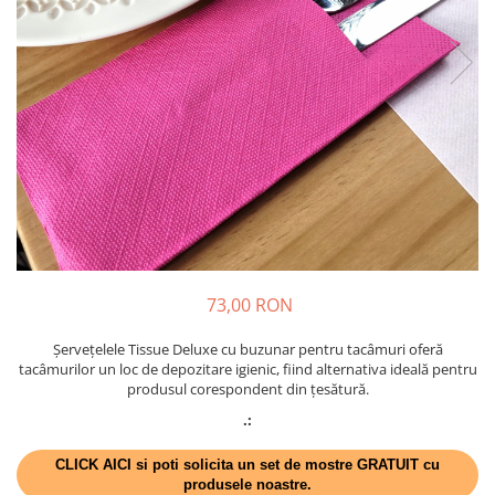
PAŞTE / EASTER
DECOR BEJ & MARO
TEMATICA CULINARA
DECOR ROZ
IARNA-CRACIUN-REVELION
DECOR NUNTA & LOGODNA
DECOR BOTEZ
DECOR EVENIMENTE CORPORATE
DECOR ANIVERSARI COPII
DECOR PETRECERI
TEMATICA MARINA
TEMATICA MEDITERANEANA
73,00 RON
TEMATICA BOTANICA / VEGETALA
Șervețelele Tissue Deluxe cu buzunar pentru tacâmuri oferă
TEMATICA RUSTICA
tacâmurilor un loc de depozitare igienic, fiind alternativa ideală pentru
produsul corespondent din țesătură.
TEMATICA ROMANTICA
.:
DECOR 1 & 8 MARTIE
CLICK AICI si poti solicita un set de mostre GRATUIT cu
DECOR PASTE
produsele noastre.