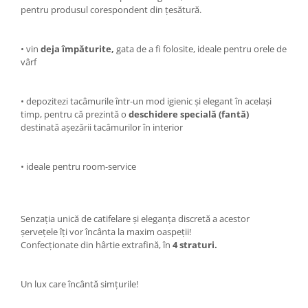
pentru produsul corespondent din țesătură.
• vin
deja împăturite,
gata de a fi folosite, ideale pentru orele de
vârf
• depozitezi tacâmurile într-un mod igienic și elegant în același
timp, pentru că prezintă o
deschidere specială (fantă)
destinată așezării tacâmurilor în interior
• ideale pentru room-service
Senzația unică de catifelare și eleganța discretă a acestor
șervețele îți vor încânta la maxim oaspeții!
Confecționate din hârtie extrafină, în
4 straturi.
Un lux care încântă simțurile!