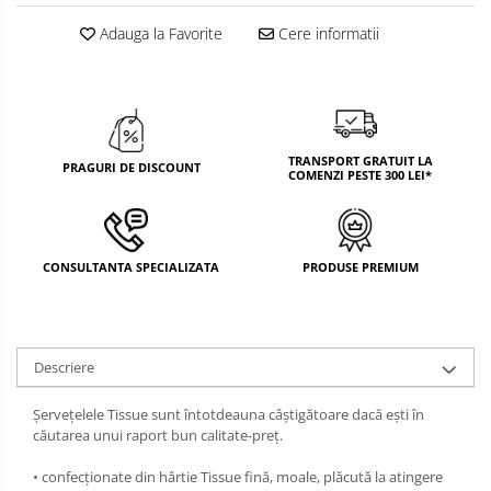
DECOR MOS NICOLAE
Adauga la Favorite
Cere informatii
TEMATICA FLORALA
DECOR OKTOBER FEST
DECOR BABY SHOWER
TRANSPORT GRATUIT LA
PRAGURI DE DISCOUNT
COMENZI PESTE 300 LEI*
CONSULTANTA SPECIALIZATA
PRODUSE PREMIUM
Descriere
Șervețelele Tissue sunt întotdeauna câștigătoare dacă ești în
căutarea unui raport bun calitate-preț.
• confecționate din hârtie Tissue fină, moale, plăcută la atingere