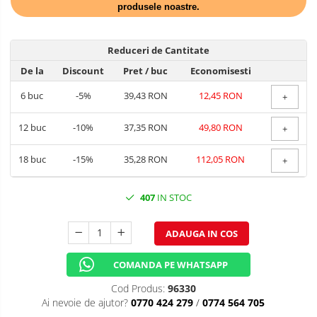
produsele noastre.
TEMATICA RUSTICA
TEMATICA ROMANTICA
Reduceri de Cantitate
DECOR 1 & 8 MARTIE
De la
Discount
Pret
/ buc
Economisesti
DECOR PASTE
6
buc
-5%
39,43 RON
12,45 RON
+
DECOR HALLOWEEN
12
buc
-10%
37,35 RON
49,80 RON
+
DECOR ZIUA ROMANIEI
18
buc
-15%
35,28 RON
112,05 RON
+
DECOR CRACIUN & REVELION
407
IN STOC
DECOR PRIMAVARA
DECOR VARA
ADAUGA IN COS
DECOR TOAMNA
COMANDA PE WHATSAPP
DECOR IARNA
Cod Produs:
96330
Ai nevoie de ajutor?
0770 424 279
/
0774 564 705
TEMATICA CULINARA