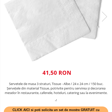
VALENTINE'S DAY /DRAGOBETE
DECOR NEGRU
1 & 8 MARTIE
DECOR CREM
PAŞTE / EASTER
DECOR BEJ & MARO
TEMATICA CULINARA
DECOR ROZ
IARNA-CRACIUN-REVELION
DECOR NUNTA & LOGODNA
DECOR BOTEZ
DECOR EVENIMENTE CORPORATE
41,50 RON
DECOR ANIVERSARI COPII
DECOR PETRECERI
Servetele de masa 3 straturi, Tissue - Albe / 24 x 24 cm / 150 buc.
Șervețele din material Tissue, potrivite pentru servirea și decorarea
TEMATICA MARINA
meselor în restaurante, cafenele, hoteluri, catering sau la evenimente.
TEMATICA MEDITERANEANA
.:
TEMATICA BOTANICA / VEGETALA
CLICK AICI si poti solicita un set de mostre GRATUIT cu