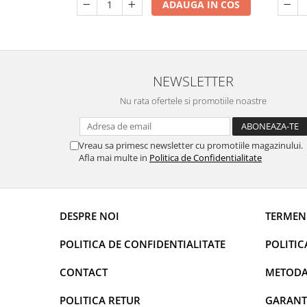
ADAUGA IN COS
DECOR EVENIMENTE CORPORATE
DECOR ANIVERSARI COPII
DECOR PETRECERI
NEWSLETTER
TEMATICA MARINA
TEMATICA MEDITERANEANA
Nu rata ofertele si promotiile noastre
TEMATICA BOTANICA / VEGETALA
TEMATICA RUSTICA
Vreau sa primesc newsletter cu promotiile magazinului.
Afla mai multe in
Politica de Confidentialitate
TEMATICA ROMANTICA
DECOR 1 & 8 MARTIE
DECOR PASTE
DESPRE NOI
TERMENI
DECOR HALLOWEEN
POLITICA DE CONFIDENTIALITATE
POLITIC
DECOR ZIUA ROMANIEI
DECOR CRACIUN & REVELION
CONTACT
METODA
DECOR PRIMAVARA
POLITICA RETUR
GARANT