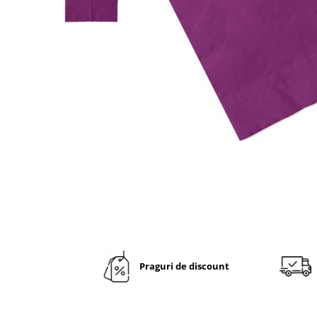
VINTAGE
RUSTICE - VANATORESTI
TOAMNA
VALENTINE'S DAY /DRAGOBETE
1 & 8 MARTIE
PAŞTE / EASTER
TEMATICA CULINARA
IARNA-CRACIUN-REVELION
SERVETELE CU BUZUNAR TACAMURI
SOFTPOINT, Best Seller
DELUXE LIGHT
DELUXE, 4 straturi
Praguri de discount
LINCLASS, High Quality
UNICE, Gama SPANLIN
PORT-TACAMURI