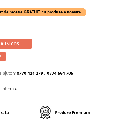
 set de mostre GRATUIT cu produsele noastre.
A IN COS
P
e ajutor?
0770 424 279
/
0774 564 705
informatii
izata
Produse Premium