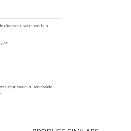
 în căutarea unui raport bun
ngere
erse imprimeuri, cu șervețelele
.