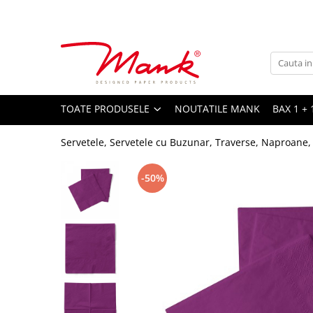
Toate Produsele
SERVETELE DE MASA, 3 STRATURI
TISSUE
UNI
TOATE PRODUSELE
NOUTATILE MANK
BAX 1 + 
IMPRIMEU
Servetele, Servetele cu Buzunar, Traverse, Naproane,
SERVETELE FESTIVE
NUNTA
-50%
CULORI UNI
ANIVERSARE SAU BOTEZ
AURIU, ARGINTIU & BRONZ
UNICE, Gama SPANLIN
FLORI
TEMATICA MARINA - PESCARESTI