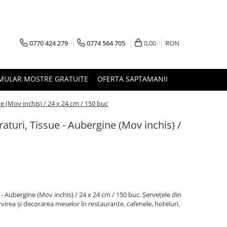
0770 424 279
0774 564 705
0,00
RON
MULAR MOSTRE GRATUITE
OFERTA SAPTAMANII
e (Mov inchis) / 24 x 24 cm / 150 buc
aturi, Tissue - Aubergine (Mov inchis) /
 - Aubergine (Mov inchis) / 24 x 24 cm / 150 buc. Șervețele din
rvirea și decorarea meselor în restaurante, cafenele, hoteluri,