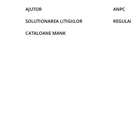
DECOR VARA
AJUTOR
ANPC
DECOR TOAMNA
DECOR IARNA
SOLUTIONAREA LITIGIILOR
REGULA
TEMATICA CULINARA
CATALOANE MANK
DECOR MOS NICOLAE
TEMATICA FLORALA
DECOR OKTOBER FEST
DECOR BABY SHOWER
MINI BAX 1+1 GRATUIT
CUMPARA LA PALET