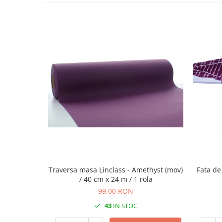
DECOR ROSU & BORDO
DECOR VERDE
DECOR LILA & MOV
DECOR ALBASTRU
DECOR AURIU
DECOR ARGINTIU & GRI
DECOR BRONZ
DECOR PORTOCALIU & CARAMIZIU
DECOR GALBEN
DECOR NEGRU
DECOR CREM
Traversa masa Linclass - Amethyst (mov)
Fata de masa
DECOR BEJ & MARO
/ 40 cm x 24 m / 1 rola
DECOR ROZ
99,00 RON
DECOR NUNTA & LOGODNA
43
IN STOC
DECOR BOTEZ