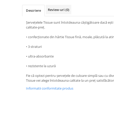
TRAVERSE DE MASA
Review-uri
(0)
Descriere
AURIU, ARGINTIU & BRONZ
CULORI UNI
Șervețelele Tissue sunt întotdeauna câștigătoare dacă ești
calitate-preț.
Cu IMPRIMEU
FETE DE MASA
• confecționate din hârtie Tissue fină, moale, plăcută la ati
NAPROANE MASA
• 3 straturi
CAPACE, COASTERE & BAVETE
FUSTE MASA BUFET
• ultra-absorbante
LUMANARI
• rezistente la uzură
VESELA PREMIUM UNICA
FOLOSINTA
Fie că optezi pentru șervețele de culoare simplă sau cu div
Tissue vei alege întotdeauna calitate la un preț satisfăcător
SPA & WELLNESS
SETURI DE MASA
Informatii conformitate produs
CUMPARA LA BAX - 1+1 Gratis
DECORURI DE MASA TEMATICE
DECOR ALB & IVORY