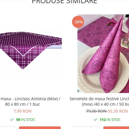
PRODUSE SIMILARE
-30%
 - Linclass Antonia (Mov) /
Servetele de masa festive Lincl
80 x 80 cm / 1 buc
(mov) /40 x 40 cm / 50 b
7,99 RON
79,00 RON
55,30 RON
59
IN STOC
112
IN STOC