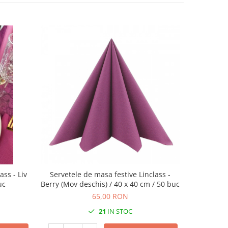
ass - Liv
Servetele de masa festive Linclass -
Traversa
uc
Berry (Mov deschis) / 40 x 40 cm / 50 buc
deschi
65,00 RON
21
IN STOC