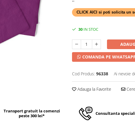
CLICK AICI si poti solicita un
30
IN STOC
ADAUG
COMANDA PE WHATSAP
Cod Produs:
96338
Ai nevoie d
Adauga la Favorite
Cere 
Transport gratuit la comenzi
Consultanta special
peste 300 lei*