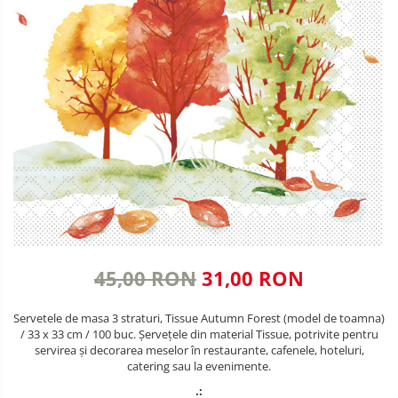
VALENTINE'S DAY /DRAGOBETE
DECOR NEGRU
1 & 8 MARTIE
DECOR CREM
PAŞTE / EASTER
DECOR BEJ & MARO
TEMATICA CULINARA
DECOR ROZ
IARNA-CRACIUN-REVELION
DECOR NUNTA & LOGODNA
DECOR BOTEZ
DECOR EVENIMENTE CORPORATE
DECOR ANIVERSARI COPII
45,00 RON
31,00 RON
DECOR PETRECERI
Servetele de masa 3 straturi, Tissue Autumn Forest (model de toamna)
TEMATICA MARINA
/ 33 x 33 cm / 100 buc. Șervețele din material Tissue, potrivite pentru
servirea și decorarea meselor în restaurante, cafenele, hoteluri,
TEMATICA MEDITERANEANA
catering sau la evenimente.
TEMATICA BOTANICA / VEGETALA
.: