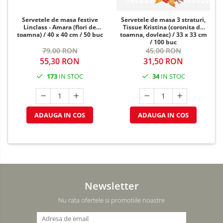
Servetele de masa festive
Servetele de masa 3 straturi,
Linclass - Amara (flori de
Tissue Kristina (coronita de
toamna) / 40 x 40 cm / 50 buc
toamna, dovleac) / 33 x 33 cm
/ 100 buc
79,00 RON
45,00 RON
55,30 RON
31,50 RON
173
IN STOC
34
IN STOC
ADAUGA IN COS
ADAUGA IN COS
Newsletter
Nu rata ofertele si promotiile noastre