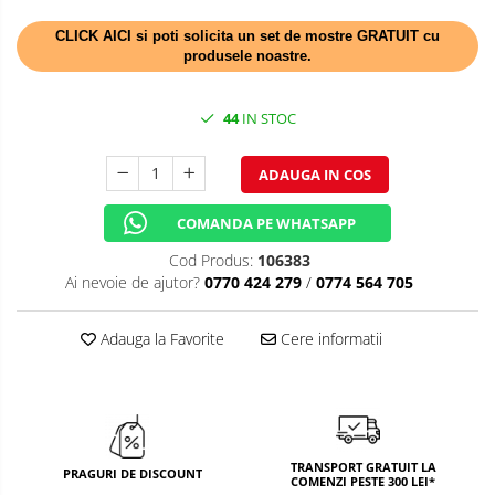
TEMATICA RUSTICA
CLICK AICI si poti solicita un set de mostre GRATUIT cu
produsele noastre.
TEMATICA ROMANTICA
DECOR 1 & 8 MARTIE
44
IN STOC
DECOR PASTE
ADAUGA IN COS
DECOR HALLOWEEN
COMANDA PE WHATSAPP
DECOR ZIUA ROMANIEI
Cod Produs:
106383
DECOR CRACIUN & REVELION
Ai nevoie de ajutor?
0770 424 279
/
0774 564 705
DECOR PRIMAVARA
Adauga la Favorite
Cere informatii
DECOR VARA
DECOR TOAMNA
DECOR IARNA
TRANSPORT GRATUIT LA
TEMATICA CULINARA
PRAGURI DE DISCOUNT
COMENZI PESTE 300 LEI*