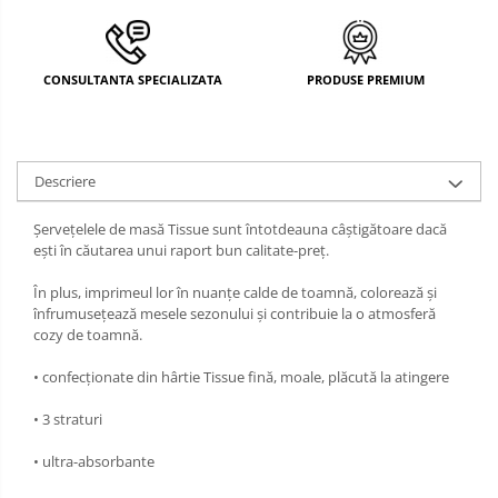
DECOR MOS NICOLAE
TEMATICA FLORALA
CONSULTANTA SPECIALIZATA
PRODUSE PREMIUM
DECOR OKTOBER FEST
DECOR BABY SHOWER
Descriere
Șervețelele de masă Tissue sunt întotdeauna câștigătoare dacă
ești în căutarea unui raport bun calitate-preț.
În plus, imprimeul lor în nuanțe calde de toamnă, colorează și
înfrumusețează mesele sezonului și contribuie la o atmosferă
cozy de toamnă.
• confecționate din hârtie Tissue fină, moale, plăcută la atingere
• 3 straturi
• ultra-absorbante