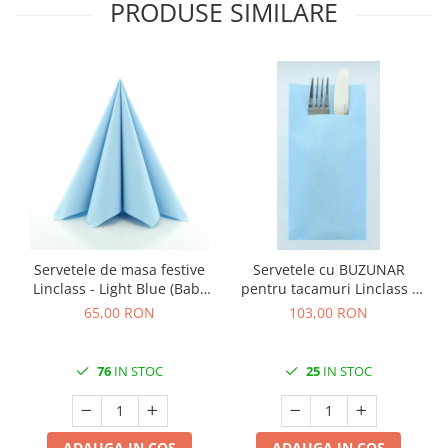
PRODUSE SIMILARE
Servetele de masa festive
Servetele cu BUZUNAR
Linclass - Light Blue (Baby
pentru tacamuri Linclass -
blue) / 40 x 40 cm / 50 buc
Light Blue (Baby blue) / 40 x
65,00 RON
103,00 RON
40 cm / 75 buc
76
IN STOC
25
IN STOC
ADAUGA IN COS
ADAUGA IN COS