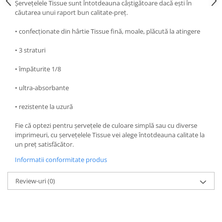
Șervețelele Tissue sunt întotdeauna câștigătoare dacă ești în
căutarea unui raport bun calitate-preț.
• confecționate din hârtie Tissue fină, moale, plăcută la atingere
• 3 straturi
• împăturite 1/8
• ultra-absorbante
• rezistente la uzură
Fie că optezi pentru șervețele de culoare simplă sau cu diverse
imprimeuri, cu șervețelele Tissue vei alege întotdeauna calitate la
un preț satisfăcător.
Informatii conformitate produs
Review-uri
(0)