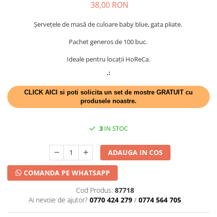
DECOR HALLOWEEN
38,00 RON
DECOR ZIUA ROMANIEI
Șervețele de masă de culoare baby blue, gata pliate.
DECOR CRACIUN & REVELION
Pachet generos de 100 buc.
DECOR PRIMAVARA
Ideale pentru locații HoReCa.
DECOR VARA
.:
DECOR TOAMNA
CLICK AICI si poti solicita un set de mostre GRATUIT cu
DECOR IARNA
produsele noastre.
TEMATICA CULINARA
DECOR MOS NICOLAE
3
IN STOC
TEMATICA FLORALA
ADAUGA IN COS
DECOR OKTOBER FEST
DECOR BABY SHOWER
COMANDA PE WHATSAPP
Cod Produs:
87718
Ai nevoie de ajutor?
0770 424 279
/
0774 564 705