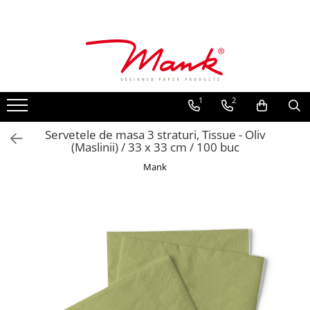
Toate Produsele
SERVETELE DE MASA, 3 STRATURI
TISSUE
1
2
UNI
IMPRIMEU
Servetele de masa 3 straturi, Tissue - Oliv
(Maslinii) / 33 x 33 cm / 100 buc
SERVETELE FESTIVE
Mank
NUNTA
CULORI UNI
ANIVERSARE SAU BOTEZ
AURIU, ARGINTIU & BRONZ
UNICE, Gama SPANLIN
FLORI
TEMATICA MARINA - PESCARESTI