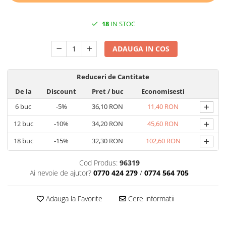
TRAVERSE DE MASA
18
IN STOC
AURIU, ARGINTIU & BRONZ
CULORI UNI
ADAUGA IN COS
Cu IMPRIMEU
FETE DE MASA
Reduceri de Cantitate
NAPROANE MASA
De la
Discount
Pret
/ buc
Economisesti
CAPACE, COASTERE & BAVETE
+
6
buc
-5%
36,10 RON
11,40 RON
FUSTE MASA BUFET
+
12
buc
-10%
34,20 RON
45,60 RON
LUMANARI
VESELA PREMIUM UNICA
+
18
buc
-15%
32,30 RON
102,60 RON
FOLOSINTA
SPA & WELLNESS
Cod Produs:
96319
Ai nevoie de ajutor?
0770 424 279
/
0774 564 705
SETURI DE MASA
CUMPARA LA BAX - 1+1 Gratis
Adauga la Favorite
Cere informatii
DECORURI DE MASA TEMATICE
DECOR ALB & IVORY