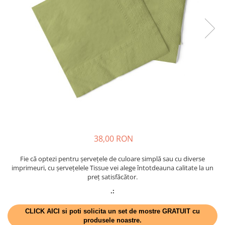
VINTAGE
RUSTICE - VANATORESTI
TOAMNA
VALENTINE'S DAY /DRAGOBETE
1 & 8 MARTIE
PAŞTE / EASTER
TEMATICA CULINARA
IARNA-CRACIUN-REVELION
SERVETELE CU BUZUNAR TACAMURI
38,00 RON
SOFTPOINT, Best Seller
DELUXE LIGHT
Fie că optezi pentru șervețele de culoare simplă sau cu diverse
imprimeuri, cu șervețelele Tissue vei alege întotdeauna calitate la un
DELUXE, 4 straturi
preț satisfăcător.
LINCLASS, High Quality
.:
UNICE, Gama SPANLIN
CLICK AICI si poti solicita un set de mostre GRATUIT cu
PORT-TACAMURI
produsele noastre.