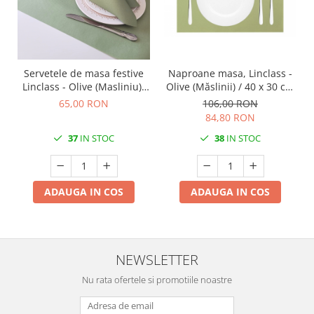
DECOR VARA
DECOR TOAMNA
DECOR IARNA
TEMATICA CULINARA
Servetele de masa festive
Naproane masa, Linclass -
Linclass - Olive (Masliniu)/
Olive (Măslinii) / 40 x 30 cm
DECOR MOS NICOLAE
40 x 40 cm / 50 buc
/ 100 buc
65,00 RON
106,00 RON
TEMATICA FLORALA
84,80 RON
DECOR OKTOBER FEST
37
IN STOC
38
IN STOC
DECOR BABY SHOWER
MINI BAX 1+1 GRATUIT
ADAUGA IN COS
ADAUGA IN COS
CUMPARA LA PALET
NEWSLETTER
Nu rata ofertele si promotiile noastre