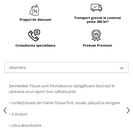
DECOR ROSU & BORDO
DECOR VERDE
Transport gratuit la comenzi
DECOR LILA & MOV
Praguri de discount
peste 300 lei*
DECOR ALBASTRU
DECOR AURIU
Consultanta specializata
Produse Premium
DECOR ARGINTIU & GRI
DECOR BRONZ
DECOR PORTOCALIU & CARAMIZIU
Descriere
DECOR GALBEN
DECOR NEGRU
Șervețelele Tissue sunt întotdeauna câștigătoare dacă ești în
căutarea unui raport bun calitate-preț.
DECOR CREM
DECOR BEJ & MARO
• confecționate din hârtie Tissue fină, moale, plăcută la atingere
DECOR ROZ
• 3 straturi
DECOR NUNTA & LOGODNA
• ultra-absorbante
DECOR BOTEZ