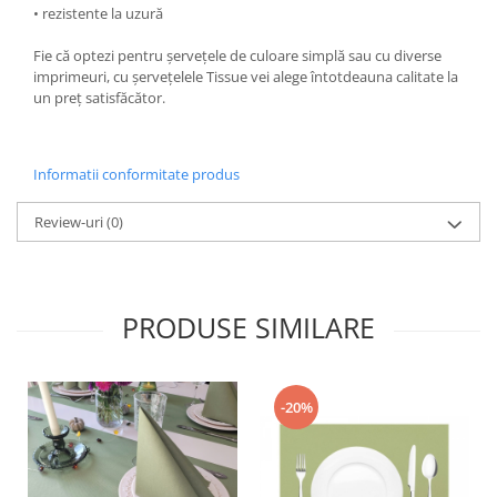
• rezistente la uzură
DECOR EVENIMENTE CORPORATE
Fie că optezi pentru șervețele de culoare simplă sau cu diverse
DECOR ANIVERSARI COPII
imprimeuri, cu șervețelele Tissue vei alege întotdeauna calitate la
DECOR PETRECERI
un preț satisfăcător.
TEMATICA MARINA
TEMATICA MEDITERANEANA
Informatii conformitate produs
TEMATICA BOTANICA / VEGETALA
Review-uri
(0)
TEMATICA RUSTICA
TEMATICA ROMANTICA
DECOR 1 & 8 MARTIE
PRODUSE SIMILARE
DECOR PASTE
DECOR HALLOWEEN
DECOR ZIUA ROMANIEI
-20%
DECOR CRACIUN & REVELION
DECOR PRIMAVARA