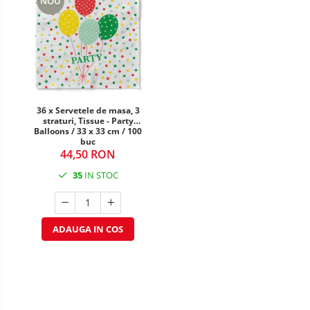
NOU
DECOR MOS NICOLAE
TEMATICA FLORALA
DECOR OKTOBER FEST
DECOR BABY SHOWER
36 x Servetele de masa, 3
straturi, Tissue - Party
Balloons / 33 x 33 cm / 100
buc
44,50 RON
35
IN STOC
ADAUGA IN COS