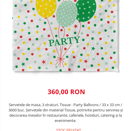
VALENTINE'S DAY /DRAGOBETE
DECOR NEGRU
1 & 8 MARTIE
DECOR CREM
PAŞTE / EASTER
DECOR BEJ & MARO
TEMATICA CULINARA
DECOR ROZ
IARNA-CRACIUN-REVELION
DECOR NUNTA & LOGODNA
DECOR BOTEZ
DECOR EVENIMENTE CORPORATE
DECOR ANIVERSARI COPII
360,00 RON
DECOR PETRECERI
Servetele de masa, 3 straturi, Tissue - Party Balloons / 33 x 33 cm /
TEMATICA MARINA
3600 buc. Șervețele din material Tissue, potrivite pentru servirea și
decorarea meselor în restaurante, cafenele, hoteluri, catering și la
TEMATICA MEDITERANEANA
evenimente.
TEMATICA BOTANICA / VEGETALA
STOC EPUIZAT