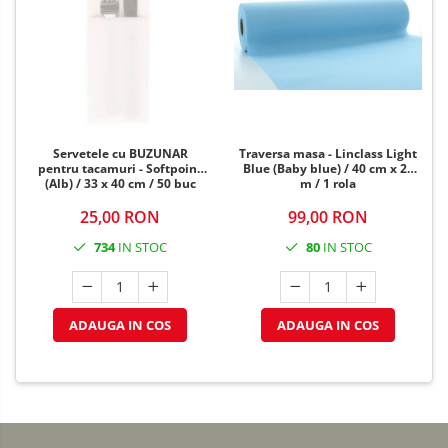
Servetele cu BUZUNAR
Traversa masa - Linclass Light
pentru tacamuri - Softpoint
Blue (Baby blue) / 40 cm x 24
(Alb) / 33 x 40 cm / 50 buc
m / 1 rola
25,00 RON
99,00 RON
734
IN STOC
80
IN STOC
ADAUGA IN COS
ADAUGA IN COS