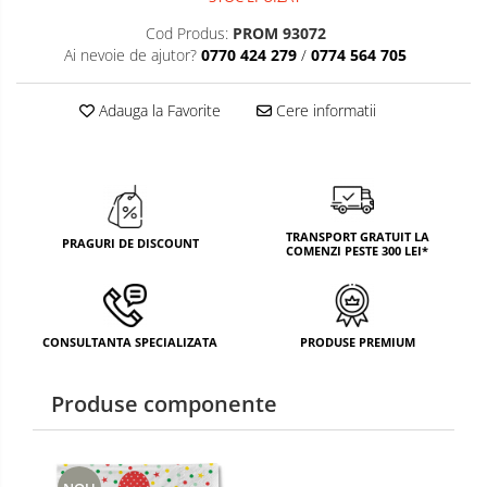
TEMATICA RUSTICA
Cod Produs:
PROM 93072
Ai nevoie de ajutor?
0770 424 279
/
0774 564 705
TEMATICA ROMANTICA
DECOR 1 & 8 MARTIE
Adauga la Favorite
Cere informatii
DECOR PASTE
DECOR HALLOWEEN
DECOR ZIUA ROMANIEI
TRANSPORT GRATUIT LA
PRAGURI DE DISCOUNT
COMENZI PESTE 300 LEI*
DECOR CRACIUN & REVELION
DECOR PRIMAVARA
CONSULTANTA SPECIALIZATA
PRODUSE PREMIUM
DECOR VARA
DECOR TOAMNA
Produse componente
DECOR IARNA
TEMATICA CULINARA