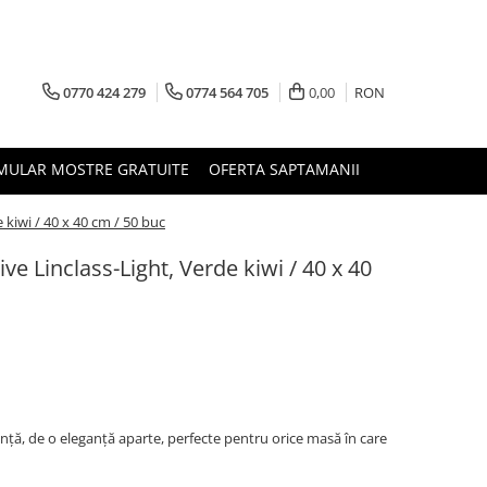
0770 424 279
0774 564 705
0,00
RON
MULAR MOSTRE GRATUITE
OFERTA SAPTAMANII
 kiwi / 40 x 40 cm / 50 buc
ve Linclass-Light, Verde kiwi / 40 x 40
ință, de o eleganță aparte, perfecte pentru orice masă în care