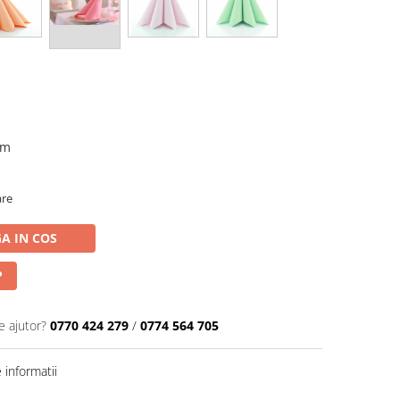
cm
are
A IN COS
P
e ajutor?
0770 424 279
/
0774 564 705
informatii