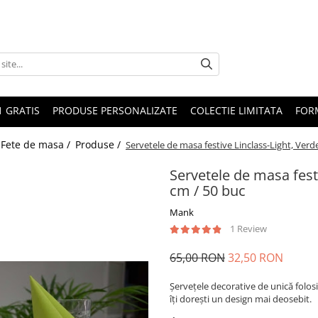
1 GRATIS
PRODUSE PERSONALIZATE
COLECTIE LIMITATA
FOR
 Fete de masa /
Produse /
Servetele de masa festive Linclass-Light, Verde
Servetele de masa festi
cm / 50 buc
Mank
1 Review
65,00 RON
32,50 RON
Șervețele decorative de unică folos
îți dorești un design mai deosebit.