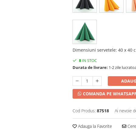
Dimensiuni servetele
:
40 x 40 
8
IN STOC
Durata de livrare:
1-2 zile lucrato
ADAUG
COMANDA PE WHATSAP
Cod Produs:
87518
Ai nevoie d
Adauga la Favorite
Cere 