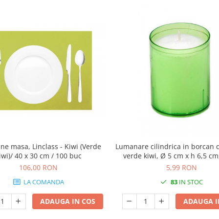
e masa, Linclass - Kiwi (Verde
Lumanare cilindrica in borcan d
iwi)/ 40 x 30 cm / 100 buc
verde kiwi, Ø 5 cm x h 6,5 cm
106,00 RON
5,99 RON
LA COMANDA
83
IN STOC
ADAUGA IN COS
ADAUGA I