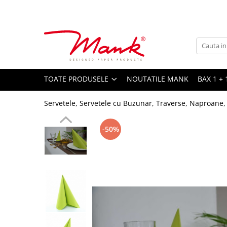
Toate Produsele
SERVETELE DE MASA, 3 STRATURI
TISSUE
UNI
TOATE PRODUSELE
NOUTATILE MANK
BAX 1 + 
IMPRIMEU
Servetele, Servetele cu Buzunar, Traverse, Naproane,
SERVETELE FESTIVE
NUNTA
-50%
CULORI UNI
ANIVERSARE SAU BOTEZ
AURIU, ARGINTIU & BRONZ
UNICE, Gama SPANLIN
FLORI
TEMATICA MARINA - PESCARESTI