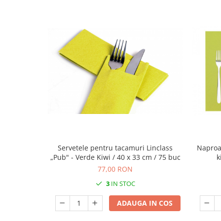
DECOR VARA
DECOR TOAMNA
DECOR IARNA
TEMATICA CULINARA
DECOR MOS NICOLAE
TEMATICA FLORALA
DECOR OKTOBER FEST
DECOR BABY SHOWER
MINI BAX 1+1 GRATUIT
CUMPARA LA PALET
Servetele pentru tacamuri Linclass
Naproan
„Pub" - Verde Kiwi / 40 x 33 cm / 75 buc
k
77,00 RON
3
IN STOC
ADAUGA IN COS