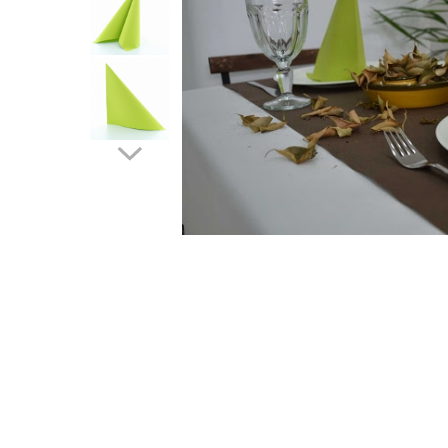
VINTAGE
RUSTICE - VANATORESTI
TOAMNA
VALENTINE'S DAY /DRAGOBETE
1 & 8 MARTIE
PAŞTE / EASTER
TEMATICA CULINARA
IARNA-CRACIUN-REVELION
SERVETELE CU BUZUNAR TACAMURI
SOFTPOINT, Best Seller
DELUXE LIGHT
DELUXE, 4 straturi
LINCLASS, High Quality
UNICE, Gama SPANLIN
PORT-TACAMURI