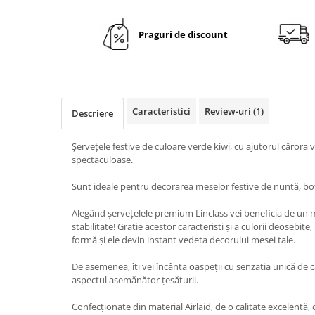
DECOR ROSU & BORDO
DECOR VERDE
Praguri de discount
DECOR LILA & MOV
DECOR ALBASTRU
DECOR AURIU
Caracteristici
Review-uri
(1)
DECOR ARGINTIU & GRI
Descriere
DECOR BRONZ
Șervețele festive de culoare verde kiwi, cu ajutorul cărora
DECOR PORTOCALIU & CARAMIZIU
spectaculoase.
DECOR GALBEN
Sunt ideale pentru decorarea meselor festive de nuntă, bot
DECOR NEGRU
Alegând șervețelele premium Linclass vei beneficia de un ma
DECOR CREM
stabilitate! Grație acestor caracteristi și a culorii deosebite
formă și ele devin instant vedeta decorului mesei tale.
DECOR BEJ & MARO
DECOR ROZ
De asemenea, îți vei încânta oaspeții cu senzația unică de c
aspectul asemănător țesăturii.
DECOR NUNTA & LOGODNA
Confecționate din material Airlaid, de o calitate excelentă
DECOR BOTEZ