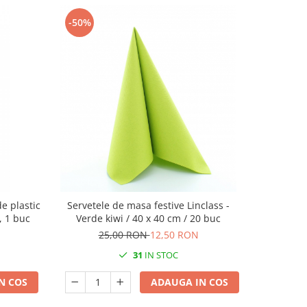
-50%
-50%
e plastic
Servetele de masa festive Linclass -
Servetele
, 1 buc
Verde kiwi / 40 x 40 cm / 20 buc
Verzi (Ver
25,00 RON
12,50 RON
5
31
IN STOC
N COS
ADAUGA IN COS