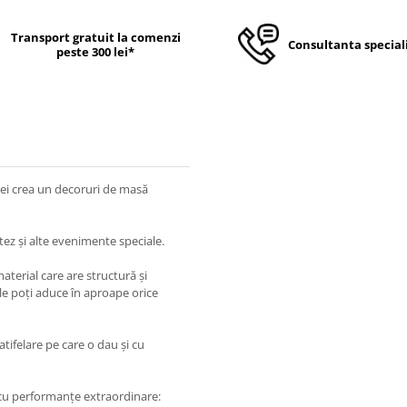
Transport gratuit la comenzi
Consultanta special
peste 300 lei*
 vei crea un decoruri de masă
ez și alte evenimente speciale.
terial care are structură și
, le poți aduce în aproape orice
atifelare pe care o dau și cu
, cu performanțe extraordinare: