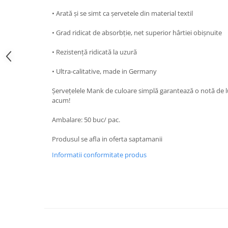
DECOR EVENIMENTE CORPORATE
• Arată și se simt ca șervetele din material textil
DECOR ANIVERSARI COPII
• Grad ridicat de absorbție, net superior hârtiei obișnuite
DECOR PETRECERI
• Rezistență ridicată la uzură
TEMATICA MARINA
• Ultra-calitative, made in Germany
TEMATICA MEDITERANEANA
TEMATICA BOTANICA / VEGETALA
Șervețelele Mank de culoare simplă garantează o notă de 
acum!
TEMATICA RUSTICA
Ambalare: 50 buc/ pac.
TEMATICA ROMANTICA
DECOR 1 & 8 MARTIE
Produsul se afla in oferta saptamanii
DECOR PASTE
Informatii conformitate produs
DECOR HALLOWEEN
DECOR ZIUA ROMANIEI
DECOR CRACIUN & REVELION
DECOR PRIMAVARA