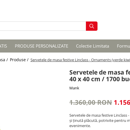
ATIS
PRODUSE PERSONALIZATE
Colectie Limitata
Formul
asa /
Produse /
Servetele de masa festive Linclass - Ornaments (verde kiwi
Servetele de masa fe
40 x 40 cm / 1700 bu
Mank
1.360,00 RON
1.15
Servetele de masa festive Linclass -
și ținută plăcută, potrivite pentru m
evenimente.