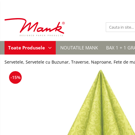
Toate Produsele
SERVETELE DE MASA, 3 STRATURI
TISSUE
UNI
SERVETELE
Toate Produsele
NOUTATILE MANK
BAX 1 + 1 GR
FESTIVE
IMPRIMEU
Servetele, Servetele cu Buzunar, Traverse, Naproane, Fete de m
NUNTA
CULORI UNI
-15%
ANIVERSARE SAU BOTEZ
AURIU, ARGINTIU & BRONZ
UNICE, Gama SPANLIN
FLORI
TEMATICA MARINA - PESCARESTI
VINTAGE