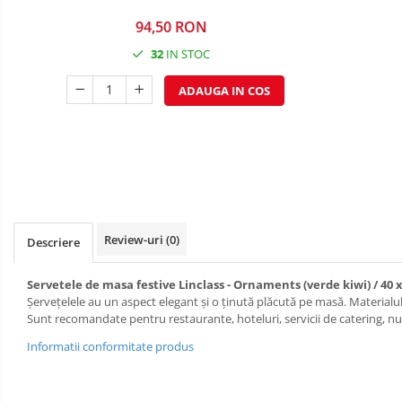
DECOR PORTOCALIU & CARAMIZIU
94,50 RON
DECOR GALBEN
32
IN STOC
DECOR NEGRU
ADAUGA IN COS
DECOR CREM
DECOR BEJ & MARO
DECOR ROZ
DECOR NUNTA & LOGODNA
DECOR BOTEZ
DECOR EVENIMENTE CORPORATE
Review-uri
(0)
Descriere
DECOR ANIVERSARI COPII
Servetele de masa festive Linclass - Ornaments (verde kiwi) / 40 x
DECOR PETRECERI
Șervețelele au un aspect elegant și o ținută plăcută pe masă. Materialul c
Sunt recomandate pentru restaurante, hoteluri, servicii de catering, nunț
TEMATICA MARINA
Informatii conformitate produs
TEMATICA MEDITERANEANA
TEMATICA BOTANICA / VEGETALA