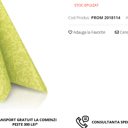
STOC EPUIZAT
Cod Produs:
PROM 2018114
A
Adauga la Favorite
Cere 
ANSPORT GRATUIT LA COMENZI
CONSULTANTA SPEC
PESTE 300 LEI*