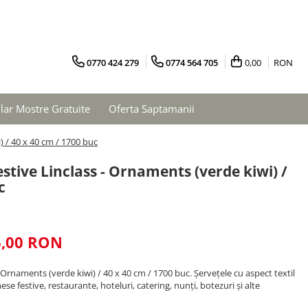
0770 424 279
0774 564 705
0,00
RON
ar Mostre Gratuite
Oferta Saptamanii
) / 40 x 40 cm / 1700 buc
stive Linclass - Ornaments (verde kiwi) /
c
6,00 RON
 Ornaments (verde kiwi) / 40 x 40 cm / 1700 buc. Șervețele cu aspect textil
ese festive, restaurante, hoteluri, catering, nunți, botezuri și alte