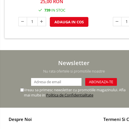
25,00 RON
DECOR BABY SHOWER
739
IN STOC
MINI BAX 1+1 GRATUIT
ADAUGA IN COS
CUMPARA LA PALET
Newsletter
Nu rata ofertele si promotiile noastre
Vreau sa primesc newsletter cu promotiile magazinului. Afla
mai multe in
Politica de Confidentialitate
Despre Noi
Termeni Si C