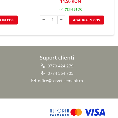
14,50 RON
72
IN STOC
 IN COS
ADAUGA IN COS
Suport clienti
0770 424 279
0774 564 705
office@servetelemank.ro