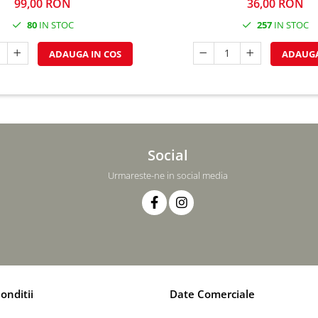
99,00 RON
36,00 RON
80
IN STOC
257
IN STOC
ADAUGA IN COS
ADAUGA
Social
Urmareste-ne in social media
onditii
Date Comerciale