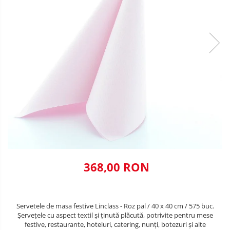
VALENTINE'S DAY /DRAGOBETE
DECOR NEGRU
1 & 8 MARTIE
DECOR CREM
PAŞTE / EASTER
DECOR BEJ & MARO
TEMATICA CULINARA
DECOR ROZ
IARNA-CRACIUN-REVELION
DECOR NUNTA & LOGODNA
DECOR BOTEZ
DECOR EVENIMENTE CORPORATE
DECOR ANIVERSARI COPII
368,00 RON
DECOR PETRECERI
TEMATICA MARINA
TEMATICA MEDITERANEANA
Servetele de masa festive Linclass - Roz pal / 40 x 40 cm / 575 buc.
Șervețele cu aspect textil și ținută plăcută, potrivite pentru mese
TEMATICA BOTANICA / VEGETALA
festive, restaurante, hoteluri, catering, nunți, botezuri și alte