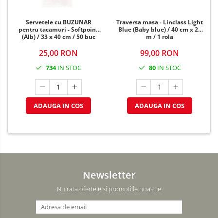
Servetele cu BUZUNAR
Traversa masa - Linclass Light
pentru tacamuri - Softpoint
Blue (Baby blue) / 40 cm x 24
(Alb) / 33 x 40 cm / 50 buc
m / 1 rola
25,00 RON
99,00 RON
734
IN STOC
80
IN STOC
ADAUGA IN COS
ADAUGA IN COS
Newsletter
Nu rata ofertele si promotiile noastre