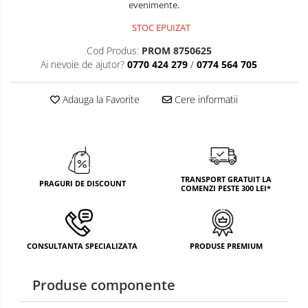
evenimente.
TEMATICA RUSTICA
STOC EPUIZAT
TEMATICA ROMANTICA
Cod Produs:
PROM 8750625
Ai nevoie de ajutor?
0770 424 279
/
0774 564 705
DECOR 1 & 8 MARTIE
DECOR PASTE
Adauga la Favorite
Cere informatii
DECOR HALLOWEEN
DECOR ZIUA ROMANIEI
DECOR CRACIUN & REVELION
TRANSPORT GRATUIT LA
PRAGURI DE DISCOUNT
COMENZI PESTE 300 LEI*
DECOR PRIMAVARA
DECOR VARA
DECOR TOAMNA
CONSULTANTA SPECIALIZATA
PRODUSE PREMIUM
DECOR IARNA
Produse componente
TEMATICA CULINARA