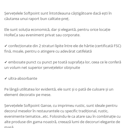
DECOR ROSU & BORDO
DECOR VERDE
Șervețelele Softpoint sunt întotdeauna câștigătoare dacă ești în
căutarea unui raport bun calitate-preț.
DECOR LILA & MOV
DECOR ALBASTRU
Ele sunt soluția economică, dar și elegantă, pentru orice locație
HoReCa sau eveniment privat sau corporate.
DECOR AURIU
DECOR ARGINTIU & GRI
✔ confecționate din 2 straturi lipite între ele de hârtie (certificată FSC)
fină, moale, pentru o atingere cu adevărat catifelată
DECOR BRONZ
✔ embosate punct cu punct pe toată suprafața lor, ceea ce le conferă
DECOR PORTOCALIU & CARAMIZIU
un volum net superior șervețelelor obișnuite
DECOR GALBEN
✔ ultra-absorbante
DECOR NEGRU
Pe lângă utilitatea lor evidentă, ele sunt și o pată de culoare și un
DECOR CREM
element decorativ pe mese.
DECOR BEJ & MARO
Șervețelele Softpoint Ganse, cu imprimeu rustic, sunt ideale pentru
DECOR ROZ
decorul meselor în restaurantele cu specific tradițional, rustic,
evenimente tematice...etc. Folosindu-le ca atare sau în combinație cu
DECOR NUNTA & LOGODNA
alte produse din gama noastră, creează lumi de decoruri elegante de
DECOR BOTEZ
masă.