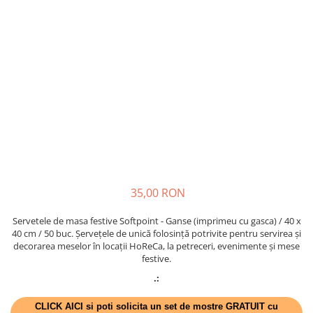
VINTAGE
RUSTICE - VANATORESTI
TOAMNA
VALENTINE'S DAY /DRAGOBETE
1 & 8 MARTIE
PAŞTE / EASTER
TEMATICA CULINARA
IARNA-CRACIUN-REVELION
SERVETELE CU BUZUNAR TACAMURI
35,00 RON
SOFTPOINT, Best Seller
DELUXE LIGHT
Servetele de masa festive Softpoint - Ganse (imprimeu cu gasca) / 40 x
40 cm / 50 buc. Șervețele de unică folosință potrivite pentru servirea și
DELUXE, 4 straturi
decorarea meselor în locații HoReCa, la petreceri, evenimente și mese
festive.
LINCLASS, High Quality
.:
UNICE, Gama SPANLIN
PORT-TACAMURI
CLICK AICI si poti solicita un set de mostre GRATUIT cu