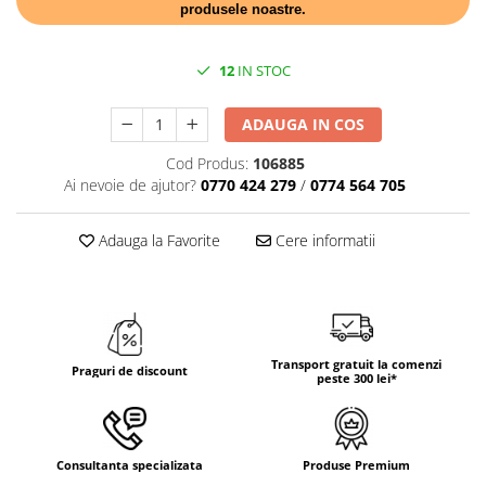
produsele noastre.
TRAVERSE DE MASA
AURIU, ARGINTIU & BRONZ
12
IN STOC
CULORI UNI
Cu IMPRIMEU
ADAUGA IN COS
FETE DE MASA
Cod Produs:
106885
NAPROANE MASA
Ai nevoie de ajutor?
0770 424 279
/
0774 564 705
CAPACE, COASTERE & BAVETE
FUSTE MASA BUFET
Adauga la Favorite
Cere informatii
LUMANARI
VESELA PREMIUM UNICA
FOLOSINTA
SPA & WELLNESS
Transport gratuit la comenzi
SETURI DE MASA
Praguri de discount
peste 300 lei*
CUMPARA LA BAX - 1+1 Gratis
DECORURI DE MASA TEMATICE
DECOR ALB & IVORY
Consultanta specializata
Produse Premium