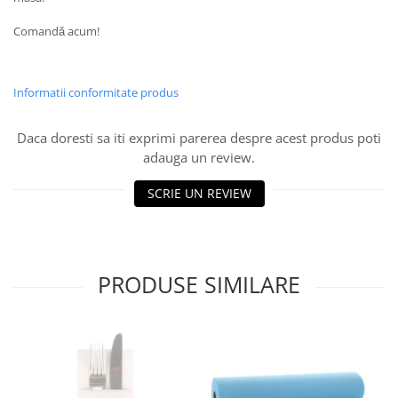
DECOR EVENIMENTE CORPORATE
Comandǎ acum!
DECOR ANIVERSARI COPII
DECOR PETRECERI
Informatii conformitate produs
TEMATICA MARINA
TEMATICA MEDITERANEANA
Daca doresti sa iti exprimi parerea despre acest produs poti
adauga un review.
TEMATICA BOTANICA / VEGETALA
TEMATICA RUSTICA
SCRIE UN REVIEW
TEMATICA ROMANTICA
DECOR 1 & 8 MARTIE
DECOR PASTE
PRODUSE SIMILARE
DECOR HALLOWEEN
DECOR ZIUA ROMANIEI
DECOR CRACIUN & REVELION
DECOR PRIMAVARA