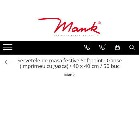
Toate Produsele
SERVETELE DE MASA, 3 STRATURI
TISSUE
1
2
UNI
IMPRIMEU
Servetele de masa festive Softpoint - Ganse
(imprimeu cu gasca) / 40 x 40 cm / 50 buc
SERVETELE FESTIVE
Mank
NUNTA
CULORI UNI
ANIVERSARE SAU BOTEZ
AURIU, ARGINTIU & BRONZ
UNICE, Gama SPANLIN
FLORI
TEMATICA MARINA - PESCARESTI