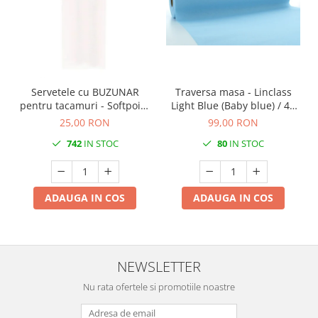
DECOR VARA
DECOR TOAMNA
DECOR IARNA
TEMATICA CULINARA
Servetele cu BUZUNAR
Traversa masa - Linclass
DECOR MOS NICOLAE
pentru tacamuri - Softpoint
Light Blue (Baby blue) / 40
TEMATICA FLORALA
(Alb) / 33 x 40 cm / 50 buc
cm x 24 m / 1 rola
25,00 RON
99,00 RON
DECOR OKTOBER FEST
742
IN STOC
80
IN STOC
DECOR BABY SHOWER
MINI BAX 1+1 GRATUIT
ADAUGA IN COS
ADAUGA IN COS
CUMPARA LA PALET
NEWSLETTER
Nu rata ofertele si promotiile noastre