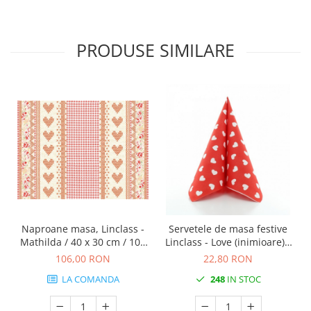
PRODUSE SIMILARE
Naproane masa, Linclass -
Servetele de masa festive
Mathilda / 40 x 30 cm / 100
Linclass - Love (inimioare) /
buc
40 x 40 cm / 12 buc
106,00 RON
22,80 RON
LA COMANDA
248
IN STOC