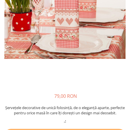
PAŞTE / EASTER
DECOR BEJ & MARO
TEMATICA CULINARA
DECOR ROZ
IARNA-CRACIUN-REVELION
DECOR NUNTA & LOGODNA
DECOR BOTEZ
DECOR EVENIMENTE CORPORATE
DECOR ANIVERSARI COPII
DECOR PETRECERI
TEMATICA MARINA
TEMATICA MEDITERANEANA
TEMATICA BOTANICA / VEGETALA
79,00 RON
TEMATICA RUSTICA
TEMATICA ROMANTICA
Șervețele decorative de unică folosință, de o eleganță aparte, perfecte
pentru orice masă în care îți dorești un design mai deosebit.
DECOR 1 & 8 MARTIE
.:
DECOR PASTE