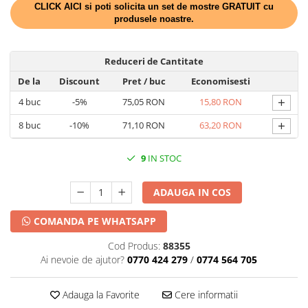
DECOR HALLOWEEN
CLICK AICI si poti solicita un set de mostre GRATUIT cu
produsele noastre.
DECOR ZIUA ROMANIEI
DECOR CRACIUN & REVELION
Reduceri de Cantitate
DECOR PRIMAVARA
De la
Discount
Pret
/ buc
Economisesti
DECOR VARA
+
4
buc
-5%
75,05 RON
15,80 RON
DECOR TOAMNA
+
8
buc
-10%
71,10 RON
63,20 RON
DECOR IARNA
TEMATICA CULINARA
9
IN STOC
DECOR MOS NICOLAE
ADAUGA IN COS
TEMATICA FLORALA
DECOR OKTOBER FEST
COMANDA PE WHATSAPP
DECOR BABY SHOWER
Cod Produs:
88355
Ai nevoie de ajutor?
0770 424 279
/
0774 564 705
Adauga la Favorite
Cere informatii