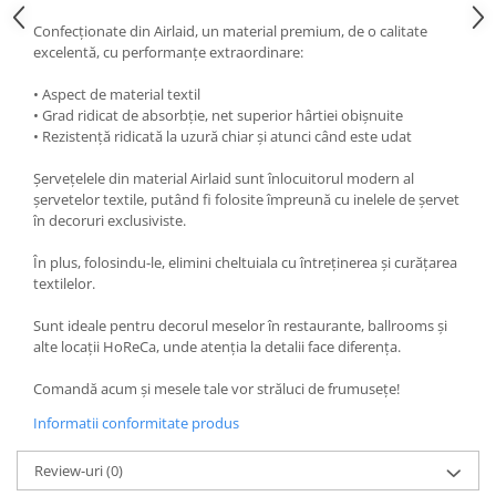
Confecționate din Airlaid, un material premium, de o calitate
excelentă, cu performanțe extraordinare:
• Aspect de material textil
• Grad ridicat de absorbție, net superior hârtiei obișnuite
• Rezistență ridicată la uzură chiar și atunci când este udat
Șervețelele din material Airlaid sunt înlocuitorul modern al
șervetelor textile, putând fi folosite împreună cu inelele de șervet
în decoruri exclusiviste.
În plus, folosindu-le, elimini cheltuiala cu întreținerea și curățarea
textilelor.
Sunt ideale pentru decorul meselor în restaurante, ballrooms și
alte locații HoReCa, unde atenția la detalii face diferența.
Comandă acum și mesele tale vor străluci de frumusețe!
Informatii conformitate produs
Review-uri
(0)