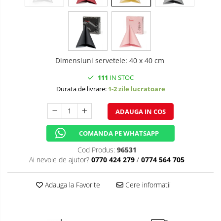
DECOR MOS NICOLAE
TEMATICA FLORALA
DECOR OKTOBER FEST
Dimensiuni servetele
:
40 x 40 cm
DECOR BABY SHOWER
111
IN STOC
Durata de livrare:
1-2 zile lucratoare
ADAUGA IN COS
COMANDA PE WHATSAPP
Cod Produs:
96531
Ai nevoie de ajutor?
0770 424 279
/
0774 564 705
Adauga la Favorite
Cere informatii