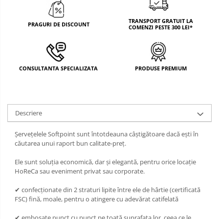
TRANSPORT GRATUIT LA
PRAGURI DE DISCOUNT
COMENZI PESTE 300 LEI*
CONSULTANTA SPECIALIZATA
PRODUSE PREMIUM
Descriere
Șervețelele Softpoint sunt întotdeauna câștigătoare dacă ești în
căutarea unui raport bun calitate-preț.
Ele sunt soluția economică, dar și elegantă, pentru orice locație
HoReCa sau eveniment privat sau corporate.
✔ confecționate din 2 straturi lipite între ele de hârtie (certificată
FSC) fină, moale, pentru o atingere cu adevărat catifelată
✔ embosate punct cu punct pe toată suprafața lor, ceea ce le