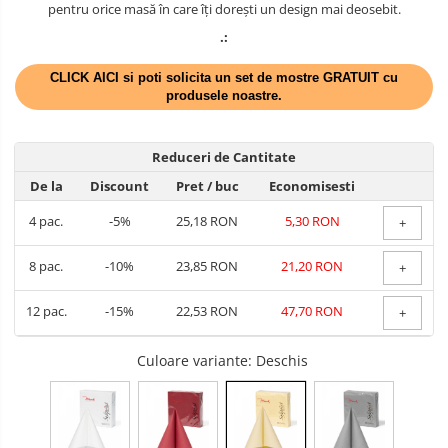
pentru orice masă în care îți dorești un design mai deosebit.
TEMATICA RUSTICA
.:
TEMATICA ROMANTICA
CLICK AICI si poti solicita un set de mostre GRATUIT cu
DECOR 1 & 8 MARTIE
produsele noastre.
DECOR PASTE
Reduceri de Cantitate
DECOR HALLOWEEN
De la
Discount
Pret
/ buc
Economisesti
DECOR ZIUA ROMANIEI
4
pac.
-5%
25,18 RON
5,30 RON
+
DECOR CRACIUN & REVELION
8
pac.
-10%
23,85 RON
21,20 RON
+
DECOR PRIMAVARA
12
pac.
-15%
22,53 RON
47,70 RON
+
DECOR VARA
DECOR TOAMNA
Culoare variante
: Deschis
DECOR IARNA
TEMATICA CULINARA