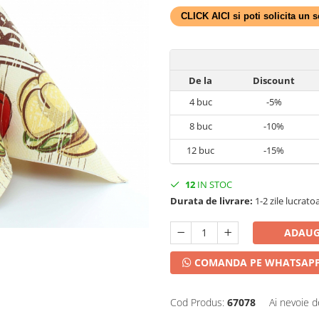
CLICK AICI si poti solicita un
De la
Discount
4
buc
-5%
8
buc
-10%
12
buc
-15%
12
IN STOC
Durata de livrare:
1-2 zile lucrato
ADAUG
COMANDA PE WHATSAP
Cod Produs:
67078
Ai nevoie d