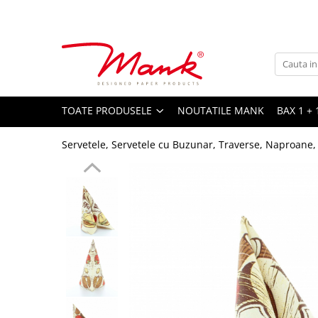
Toate Produsele
SERVETELE DE MASA, 3 STRATURI
TISSUE
UNI
TOATE PRODUSELE
NOUTATILE MANK
BAX 1 + 
IMPRIMEU
Servetele, Servetele cu Buzunar, Traverse, Naproane,
SERVETELE FESTIVE
NUNTA
CULORI UNI
ANIVERSARE SAU BOTEZ
AURIU, ARGINTIU & BRONZ
UNICE, Gama SPANLIN
FLORI
TEMATICA MARINA - PESCARESTI