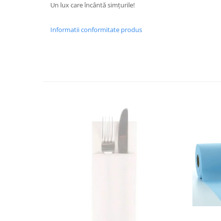
DECOR ROSU & BORDO
Un lux care încântă simțurile!
DECOR VERDE
Informatii conformitate produs
DECOR LILA & MOV
DECOR ALBASTRU
DECOR AURIU
DECOR ARGINTIU & GRI
DECOR BRONZ
DECOR PORTOCALIU & CARAMIZIU
DECOR GALBEN
DECOR NEGRU
DECOR CREM
DECOR BEJ & MARO
DECOR ROZ
DECOR NUNTA & LOGODNA
DECOR BOTEZ