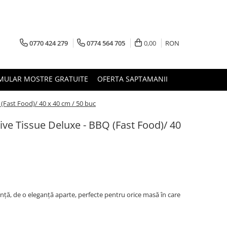
0770 424 279
0774 564 705
0,00
RON
MULAR MOSTRE GRATUITE
OFERTA SAPTAMANII
 (Fast Food)/ 40 x 40 cm / 50 buc
ive Tissue Deluxe - BBQ (Fast Food)/ 40
ință, de o eleganță aparte, perfecte pentru orice masă în care