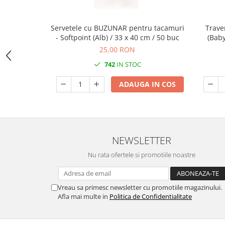
DECOR EVENIMENTE CORPORATE
DECOR ANIVERSARI COPII
Servetele cu BUZUNAR pentru tacamuri
Trave
- Softpoint (Alb) / 33 x 40 cm / 50 buc
(Baby
DECOR PETRECERI
25,00 RON
TEMATICA MARINA
742
IN STOC
TEMATICA MEDITERANEANA
ADAUGA IN COS
TEMATICA BOTANICA / VEGETALA
TEMATICA RUSTICA
TEMATICA ROMANTICA
DECOR 1 & 8 MARTIE
NEWSLETTER
DECOR PASTE
Nu rata ofertele si promotiile noastre
DECOR HALLOWEEN
DECOR ZIUA ROMANIEI
Vreau sa primesc newsletter cu promotiile magazinului.
Afla mai multe in
Politica de Confidentialitate
DECOR CRACIUN & REVELION
DECOR PRIMAVARA