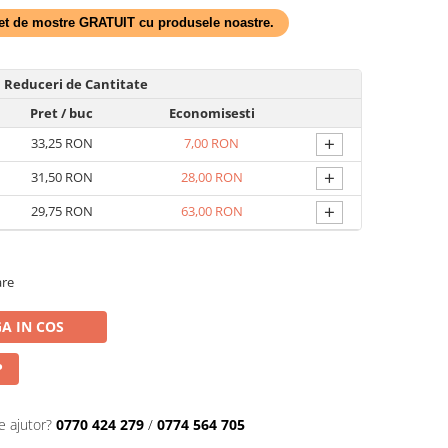
 set de mostre GRATUIT cu produsele noastre.
Reduceri de Cantitate
Pret
/ buc
Economisesti
+
33,25 RON
7,00 RON
+
31,50 RON
28,00 RON
+
29,75 RON
63,00 RON
are
A IN COS
P
e ajutor?
0770 424 279
/
0774 564 705