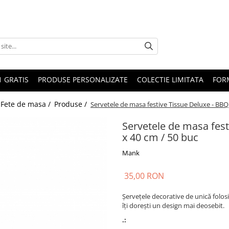
1 GRATIS
PRODUSE PERSONALIZATE
COLECTIE LIMITATA
FOR
 Fete de masa /
Produse /
Servetele de masa festive Tissue Deluxe - BBQ
Servetele de masa fest
x 40 cm / 50 buc
Mank
35,00 RON
Șervețele decorative de unică folos
îți dorești un design mai deosebit.
.: