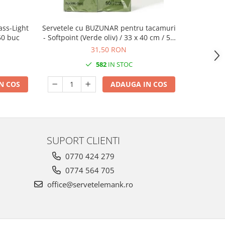
ass-Light
Servetele cu BUZUNAR pentru tacamuri
Servetel
 50 buc
- Softpoint (Verde oliv) / 33 x 40 cm / 50
buc
31,50 RON
582
IN STOC
N COS
ADAUGA IN COS
SUPORT CLIENTI
0770 424 279
0774 564 705
office@servetelemank.ro