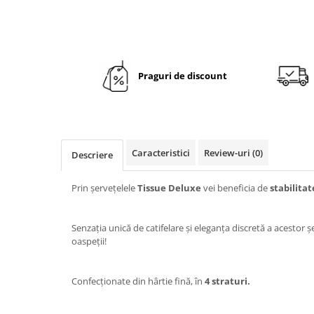
TRAVERSE DE MASA
AURIU, ARGINTIU & BRONZ
CULORI UNI
Praguri de discount
Cu IMPRIMEU
FETE DE MASA
NAPROANE MASA
CAPACE, COASTERE & BAVETE
Caracteristici
Review-uri
(0)
FUSTE MASA BUFET
Descriere
LUMANARI
Prin șervețelele
Tissue Deluxe
vei beneficia de
stabilitat
VESELA PREMIUM UNICA
FOLOSINTA
SPA & WELLNESS
Senzația unică de catifelare și eleganța discretă a acestor ș
SETURI DE MASA
oaspeții!
CUMPARA LA BAX - 1+1 Gratis
DECORURI DE MASA TEMATICE
Confecționate din hârtie fină, în
4 straturi.
DECOR ALB & IVORY