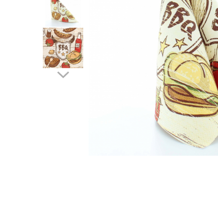
VINTAGE
RUSTICE - VANATORESTI
TOAMNA
VALENTINE'S DAY /DRAGOBETE
1 & 8 MARTIE
PAŞTE / EASTER
TEMATICA CULINARA
IARNA-CRACIUN-REVELION
SERVETELE CU BUZUNAR TACAMURI
SOFTPOINT, Best Seller
DELUXE LIGHT
DELUXE, 4 straturi
LINCLASS, High Quality
UNICE, Gama SPANLIN
PORT-TACAMURI