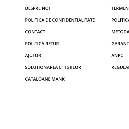
DECOR VARA
DESPRE NOI
TERMENI
DECOR TOAMNA
POLITICA DE CONFIDENTIALITATE
POLITIC
DECOR IARNA
TEMATICA CULINARA
CONTACT
METODA
DECOR MOS NICOLAE
POLITICA RETUR
GARANT
TEMATICA FLORALA
AJUTOR
ANPC
DECOR OKTOBER FEST
DECOR BABY SHOWER
SOLUTIONAREA LITIGIILOR
REGULA
MINI BAX 1+1 GRATUIT
CATALOANE MANK
CUMPARA LA PALET