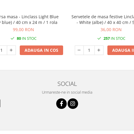
rsa masa - Linclass Light Blue
Servetele de masa festive Lincl
 blue) / 40 cm x 24 m / 1 rola
- White (albe) / 40 x 40 cm /
99,00 RON
36,00 RON
80
IN STOC
257
IN STOC
ADAUGA IN COS
ADAUGA I
SOCIAL
Urmareste-ne in social media