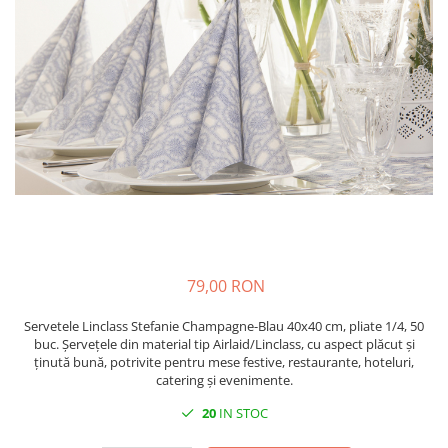
PAŞTE / EASTER
DECOR BEJ & MARO
TEMATICA CULINARA
DECOR ROZ
IARNA-CRACIUN-REVELION
DECOR NUNTA & LOGODNA
DECOR BOTEZ
DECOR EVENIMENTE CORPORATE
DECOR ANIVERSARI COPII
DECOR PETRECERI
TEMATICA MARINA
TEMATICA MEDITERANEANA
79,00 RON
TEMATICA BOTANICA / VEGETALA
Servetele Linclass Stefanie Champagne-Blau 40x40 cm, pliate 1/4, 50
TEMATICA RUSTICA
buc. Șervețele din material tip Airlaid/Linclass, cu aspect plăcut și
ținută bună, potrivite pentru mese festive, restaurante, hoteluri,
TEMATICA ROMANTICA
catering și evenimente.
DECOR 1 & 8 MARTIE
20
IN STOC
DECOR PASTE