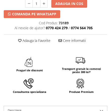
DECOR HALLOWEEN
ADAUGA IN COS
DECOR ZIUA ROMANIEI
COMANDA PE WHATSAPP
DECOR CRACIUN & REVELION
Cod Produs:
73189
DECOR PRIMAVARA
Ai nevoie de ajutor?
0770 424 279
/
0774 564 705
DECOR VARA
DECOR TOAMNA
Adauga la Favorite
Cere informatii
DECOR IARNA
TEMATICA CULINARA
DECOR MOS NICOLAE
Transport gratuit la comenzi
Praguri de discount
TEMATICA FLORALA
peste 300 lei*
DECOR OKTOBER FEST
DECOR BABY SHOWER
Consultanta specializata
Produse Premium
Descriere