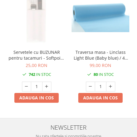
Servetele cu BUZUNAR
Traversa masa - Linclass
pentru tacamuri - Softpoint
Light Blue (Baby blue) / 40
(Alb) / 33 x 40 cm / 50 buc
cm x 24 m / 1 rola
25,00 RON
99,00 RON
742
IN STOC
80
IN STOC
ADAUGA IN COS
ADAUGA IN COS
NEWSLETTER
Nu rata ofertele si promotiile noastre