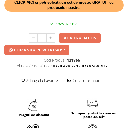
DECOR HALLOWEEN
CLICK AICI si poti solicita un set de mostre GRATUIT cu
produsele noastre.
DECOR ZIUA ROMANIEI
DECOR CRACIUN & REVELION
1925
IN STOC
DECOR PRIMAVARA
DECOR VARA
ADAUGA IN COS
DECOR TOAMNA
COMANDA PE WHATSAPP
DECOR IARNA
Cod Produs:
421855
TEMATICA CULINARA
Ai nevoie de ajutor?
0770 424 279
/
0774 564 705
DECOR MOS NICOLAE
Adauga la Favorite
Cere informatii
TEMATICA FLORALA
DECOR OKTOBER FEST
DECOR BABY SHOWER
Transport gratuit la comenzi
Praguri de discount
peste 300 lei*