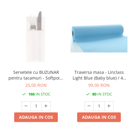
Servetele cu BUZUNAR
Traversa masa - Linclass
pentru tacamuri - Softpoint
Light Blue (Baby blue) / 40
(Alb) / 33 x 40 cm / 50 buc
cm x 24 m / 1 rola
25,00 RON
99,00 RON
166
IN STOC
80
IN STOC
ADAUGA IN COS
ADAUGA IN COS