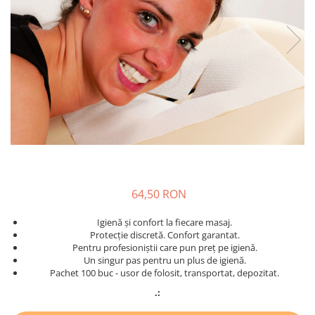
PAŞTE / EASTER
DECOR BEJ & MARO
TEMATICA CULINARA
DECOR ROZ
IARNA-CRACIUN-REVELION
DECOR NUNTA & LOGODNA
DECOR BOTEZ
DECOR EVENIMENTE CORPORATE
DECOR ANIVERSARI COPII
DECOR PETRECERI
TEMATICA MARINA
TEMATICA MEDITERANEANA
64,50 RON
TEMATICA BOTANICA / VEGETALA
Igienă și confort la fiecare masaj.
TEMATICA RUSTICA
Protecție discretă. Confort garantat.
Pentru profesioniștii care pun preț pe igienă.
TEMATICA ROMANTICA
Un singur pas pentru un plus de igienă.
Pachet 100 buc - usor de folosit, transportat, depozitat.
DECOR 1 & 8 MARTIE
.:
DECOR PASTE