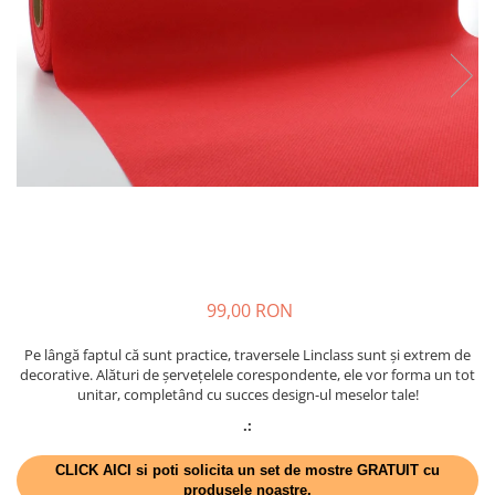
VINTAGE
RUSTICE - VANATORESTI
TOAMNA
VALENTINE'S DAY /DRAGOBETE
1 & 8 MARTIE
PAŞTE / EASTER
TEMATICA CULINARA
IARNA-CRACIUN-REVELION
SERVETELE CU BUZUNAR TACAMURI
99,00 RON
SOFTPOINT, Best Seller
DELUXE LIGHT
Pe lângă faptul că sunt practice, traversele Linclass sunt și extrem de
decorative. Alături de șervețelele corespondente, ele vor forma un tot
DELUXE, 4 straturi
unitar, completând cu succes design-ul meselor tale!
LINCLASS, High Quality
.:
UNICE, Gama SPANLIN
CLICK AICI si poti solicita un set de mostre GRATUIT cu
PORT-TACAMURI
produsele noastre.