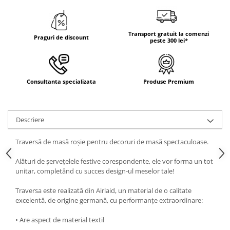
DECOR EVENIMENTE CORPORATE
DECOR ANIVERSARI COPII
Transport gratuit la comenzi
Praguri de discount
peste 300 lei*
DECOR PETRECERI
TEMATICA MARINA
TEMATICA MEDITERANEANA
Consultanta specializata
Produse Premium
TEMATICA BOTANICA / VEGETALA
TEMATICA RUSTICA
Descriere
TEMATICA ROMANTICA
DECOR 1 & 8 MARTIE
Traversă de masă roșie pentru decoruri de masă spectaculoase.
DECOR PASTE
Alături de șervețelele festive corespondente, ele vor forma un tot
DECOR HALLOWEEN
unitar, completând cu succes design-ul meselor tale!
DECOR ZIUA ROMANIEI
Traversa este realizată din Airlaid, un material de o calitate
excelentă, de origine germană, cu performanțe extraordinare:
DECOR CRACIUN & REVELION
DECOR PRIMAVARA
• Are aspect de material textil