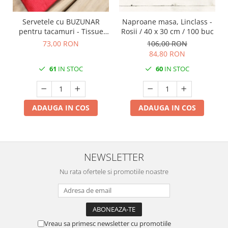
Servetele cu BUZUNAR
Naproane masa, Linclass -
pentru tacamuri - Tissue
Rosii / 40 x 30 cm / 100 buc
Deluxe (Rosii) / 40 x 40 cm /
73,00 RON
106,00 RON
75 buc
84,80 RON
61
IN STOC
60
IN STOC
ADAUGA IN COS
ADAUGA IN COS
NEWSLETTER
Nu rata ofertele si promotiile noastre
Vreau sa primesc newsletter cu promotiile