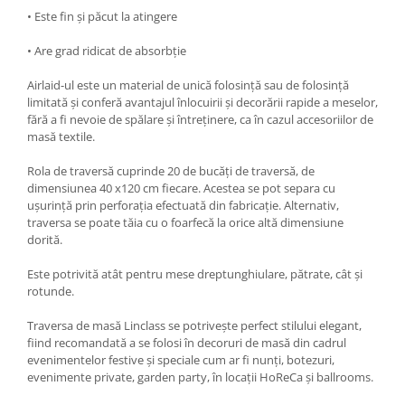
DECOR VARA
• Este fin și păcut la atingere
DECOR TOAMNA
• Are grad ridicat de absorbție
DECOR IARNA
Airlaid-ul este un material de unică folosință sau de folosință
TEMATICA CULINARA
limitată și conferă avantajul înlocuirii și decorării rapide a meselor,
DECOR MOS NICOLAE
fără a fi nevoie de spălare și întreținere, ca în cazul accesoriilor de
masă textile.
TEMATICA FLORALA
Rola de traversă cuprinde 20 de bucăți de traversă, de
DECOR OKTOBER FEST
dimensiunea 40 x120 cm fiecare. Acestea se pot separa cu
DECOR BABY SHOWER
ușurință prin perforația efectuată din fabricație. Alternativ,
traversa se poate tăia cu o foarfecă la orice altă dimensiune
MINI BAX 1+1 GRATUIT
dorită.
CUMPARA LA PALET
Este potrivită atât pentru mese dreptunghiulare, pătrate, cât și
rotunde.
Traversa de masă Linclass se potrivește perfect stilului elegant,
fiind recomandată a se folosi în decoruri de masă din cadrul
evenimentelor festive și speciale cum ar fi nunți, botezuri,
evenimente private, garden party, în locații HoReCa și ballrooms.