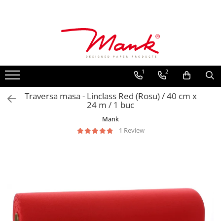
Toate Produsele
SERVETELE DE MASA, 3 STRATURI
TISSUE
1
2
UNI
IMPRIMEU
Traversa masa - Linclass Red (Rosu) / 40 cm x
24 m / 1 buc
SERVETELE FESTIVE
Mank
NUNTA
1 Review
CULORI UNI
ANIVERSARE SAU BOTEZ
AURIU, ARGINTIU & BRONZ
UNICE, Gama SPANLIN
FLORI
TEMATICA MARINA - PESCARESTI