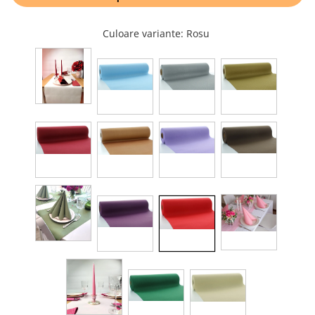
TRAVERSE DE MASA
Culoare variante
: Rosu
AURIU, ARGINTIU & BRONZ
CULORI UNI
Cu IMPRIMEU
FETE DE MASA
NAPROANE MASA
CAPACE, COASTERE & BAVETE
FUSTE MASA BUFET
LUMANARI
VESELA PREMIUM UNICA
FOLOSINTA
SPA & WELLNESS
SETURI DE MASA
CUMPARA LA BAX - 1+1 Gratis
DECORURI DE MASA TEMATICE
DECOR ALB & IVORY