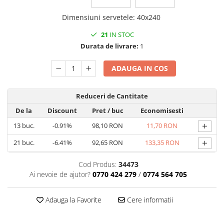
DECOR ROSU & BORDO
Dimensiuni servetele
:
40x240
DECOR VERDE
DECOR LILA & MOV
21
IN STOC
Durata de livrare:
1
DECOR ALBASTRU
DECOR AURIU
ADAUGA IN COS
DECOR ARGINTIU & GRI
DECOR BRONZ
Reduceri de Cantitate
DECOR PORTOCALIU & CARAMIZIU
De la
Discount
Pret
/ buc
Economisesti
+
13
buc.
-0.91%
98,10 RON
11,70 RON
DECOR GALBEN
+
DECOR NEGRU
21
buc.
-6.41%
92,65 RON
133,35 RON
DECOR CREM
Cod Produs:
34473
DECOR BEJ & MARO
Ai nevoie de ajutor?
0770 424 279
/
0774 564 705
DECOR ROZ
Adauga la Favorite
Cere informatii
DECOR NUNTA & LOGODNA
DECOR BOTEZ