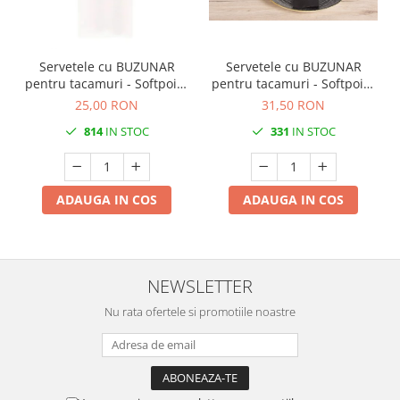
Servetele cu BUZUNAR
Servetele cu BUZUNAR
pentru tacamuri - Softpoint
pentru tacamuri - Softpoint
(Alb) / 33 x 40 cm / 50 buc
(Negre) / 33 x 40 cm / 50
25,00 RON
31,50 RON
buc
814
IN STOC
331
IN STOC
ADAUGA IN COS
ADAUGA IN COS
NEWSLETTER
Nu rata ofertele si promotiile noastre