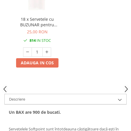
18 x Servetele cu
BUZUNAR pentru
tacamuri - Softpoint (Alb)
25,00 RON
/ 33 x 40 cm / 50 buc
814
IN STOC
ADAUGA IN COS
Descriere
Un BAX are 900 de bucati.
Șervețelele Softpoint sunt întotdeauna câștigătoare dacă ești în