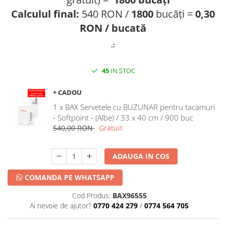
DECOR HALLOWEEN
Calculul final:
540 RON /
1800
bucăți =
0,30
DECOR ZIUA ROMANIEI
RON / bucată
DECOR CRACIUN & REVELION
.:
DECOR PRIMAVARA
DECOR VARA
45
IN STOC
DECOR TOAMNA
+ CADOU
DECOR IARNA
1 x BAX Servetele cu BUZUNAR pentru tacamuri
TEMATICA CULINARA
- Softpoint - (Albe) / 33 x 40 cm / 900 buc
540,00 RON
Gratuit
DECOR MOS NICOLAE
TEMATICA FLORALA
ADAUGA IN COS
DECOR OKTOBER FEST
DECOR BABY SHOWER
COMANDA PE WHATSAPP
Cod Produs:
BAX96555
Ai nevoie de ajutor?
0770 424 279
/
0774 564 705