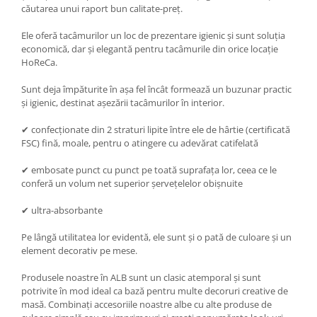
căutarea unui raport bun calitate-preț.
Ele oferă tacâmurilor un loc de prezentare igienic și sunt soluția
economică, dar și elegantă pentru tacâmurile din orice locație
HoReCa.
Sunt deja împăturite în așa fel încât formează un buzunar practic
și igienic, destinat așezării tacâmurilor în interior.
✔ confecționate din 2 straturi lipite între ele de hârtie (certificată
FSC) fină, moale, pentru o atingere cu adevărat catifelată
✔ embosate punct cu punct pe toată suprafața lor, ceea ce le
conferă un volum net superior șervețelelor obișnuite
✔ ultra-absorbante
Pe lângă utilitatea lor evidentă, ele sunt și o pată de culoare și un
element decorativ pe mese.
Produsele noastre în ALB sunt un clasic atemporal și sunt
potrivite în mod ideal ca bază pentru multe decoruri creative de
masă. Combinați accesoriile noastre albe cu alte produse de