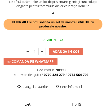
DECOR HALLOWEEN
Ele oferă tacâmurilor un loc de prezentare igienic și sunt soluția
elegantă pentru tacâmurile din orice locație HoReCa.
DECOR ZIUA ROMANIEI
.:
DECOR CRACIUN & REVELION
CLICK AICI si poti solicita un set de mostre GRATUIT cu
DECOR PRIMAVARA
produsele noastre.
DECOR VARA
DECOR TOAMNA
270
IN STOC
DECOR IARNA
ADAUGA IN COS
TEMATICA CULINARA
DECOR MOS NICOLAE
COMANDA PE WHATSAPP
TEMATICA FLORALA
Cod Produs:
90990
Ai nevoie de ajutor?
0770 424 279
/
0774 564 705
DECOR OKTOBER FEST
DECOR BABY SHOWER
Adauga la Favorite
Cere informatii