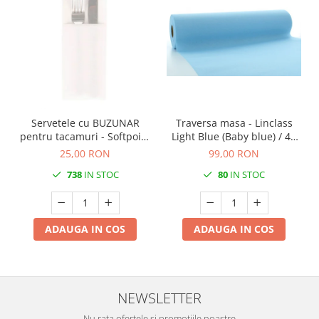
Servetele cu BUZUNAR
Traversa masa - Linclass
pentru tacamuri - Softpoint
Light Blue (Baby blue) / 40
(Alb) / 33 x 40 cm / 50 buc
cm x 24 m / 1 rola
25,00 RON
99,00 RON
738
IN STOC
80
IN STOC
ADAUGA IN COS
ADAUGA IN COS
NEWSLETTER
Nu rata ofertele si promotiile noastre