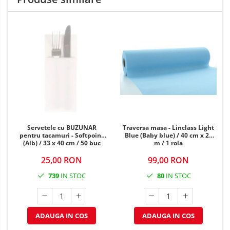
Servetele cu BUZUNAR
Traversa masa - Linclass Light
pentru tacamuri - Softpoint
Blue (Baby blue) / 40 cm x 24
(Alb) / 33 x 40 cm / 50 buc
m / 1 rola
25,00 RON
99,00 RON
739
IN STOC
80
IN STOC
ADAUGA IN COS
ADAUGA IN COS