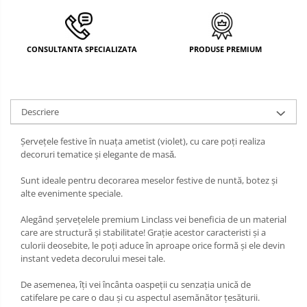
DECOR MOS NICOLAE
TEMATICA FLORALA
CONSULTANTA SPECIALIZATA
PRODUSE PREMIUM
DECOR OKTOBER FEST
DECOR BABY SHOWER
Descriere
Șervețele festive în nuața ametist (violet), cu care poți realiza
decoruri tematice şi elegante de masǎ.
Sunt ideale pentru decorarea meselor festive de nuntă, botez și
alte evenimente speciale.
Alegând șervețelele premium Linclass vei beneficia de un material
care are structură și stabilitate! Grație acestor caracteristi și a
culorii deosebite, le poți aduce în aproape orice formă și ele devin
instant vedeta decorului mesei tale.
De asemenea, îți vei încânta oaspeții cu senzația unică de
catifelare pe care o dau și cu aspectul asemănător țesăturii.