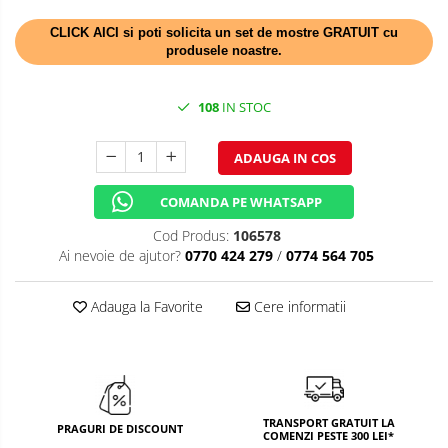
TEMATICA RUSTICA
CLICK AICI si poti solicita un set de mostre GRATUIT cu
produsele noastre.
TEMATICA ROMANTICA
DECOR 1 & 8 MARTIE
108
IN STOC
DECOR PASTE
ADAUGA IN COS
DECOR HALLOWEEN
COMANDA PE WHATSAPP
DECOR ZIUA ROMANIEI
Cod Produs:
106578
DECOR CRACIUN & REVELION
Ai nevoie de ajutor?
0770 424 279
/
0774 564 705
DECOR PRIMAVARA
Adauga la Favorite
Cere informatii
DECOR VARA
DECOR TOAMNA
DECOR IARNA
TRANSPORT GRATUIT LA
TEMATICA CULINARA
PRAGURI DE DISCOUNT
COMENZI PESTE 300 LEI*