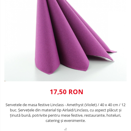
VALENTINE'S DAY /DRAGOBETE
DECOR NEGRU
1 & 8 MARTIE
DECOR CREM
PAŞTE / EASTER
DECOR BEJ & MARO
TEMATICA CULINARA
DECOR ROZ
IARNA-CRACIUN-REVELION
DECOR NUNTA & LOGODNA
DECOR BOTEZ
DECOR EVENIMENTE CORPORATE
DECOR ANIVERSARI COPII
17,50 RON
DECOR PETRECERI
Servetele de masa festive Linclass - Amethyst (Violet) / 40 x 40 cm / 12
TEMATICA MARINA
buc. Șervețele din material tip Airlaid/Linclass, cu aspect plăcut și
ținută bună, potrivite pentru mese festive, restaurante, hoteluri,
TEMATICA MEDITERANEANA
catering și evenimente.
TEMATICA BOTANICA / VEGETALA
.: