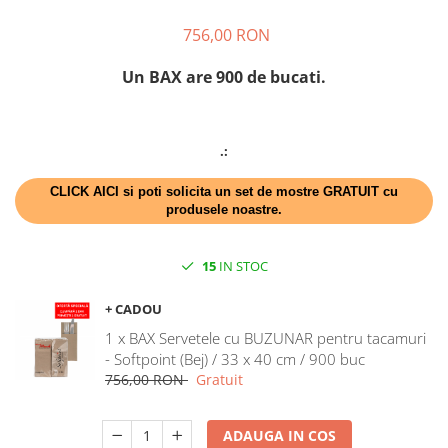
DECOR HALLOWEEN
756,00 RON
DECOR ZIUA ROMANIEI
DECOR CRACIUN & REVELION
Un BAX are 900 de bucati.
DECOR PRIMAVARA
DECOR VARA
.:
DECOR TOAMNA
CLICK AICI si poti solicita un set de mostre GRATUIT cu
DECOR IARNA
produsele noastre.
TEMATICA CULINARA
DECOR MOS NICOLAE
15
IN STOC
TEMATICA FLORALA
+ CADOU
DECOR OKTOBER FEST
1 x BAX Servetele cu BUZUNAR pentru tacamuri
DECOR BABY SHOWER
- Softpoint (Bej) / 33 x 40 cm / 900 buc
756,00 RON
Gratuit
ADAUGA IN COS