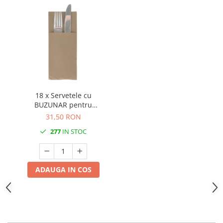
18 x Servetele cu
BUZUNAR pentru
tacamuri - Softpoint (Bej)
31,50 RON
/ 33 x 40 cm / 50 buc
277
IN STOC
ADAUGA IN COS