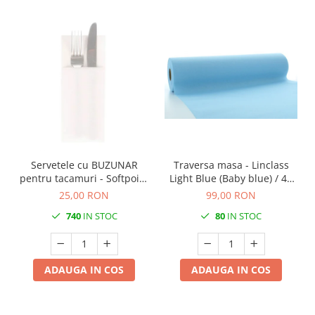
Servetele cu BUZUNAR
Traversa masa - Linclass
pentru tacamuri - Softpoint
Light Blue (Baby blue) / 40
(Alb) / 33 x 40 cm / 50 buc
cm x 24 m / 1 rola
25,00 RON
99,00 RON
740
IN STOC
80
IN STOC
ADAUGA IN COS
ADAUGA IN COS