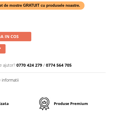
 set de mostre GRATUIT cu produsele noastre.
A IN COS
P
e ajutor?
0770 424 279
/
0774 564 705
informatii
izata
Produse Premium