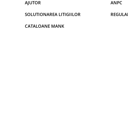
DECOR VARA
AJUTOR
ANPC
DECOR TOAMNA
SOLUTIONAREA LITIGIILOR
REGULA
DECOR IARNA
CATALOANE MANK
TEMATICA CULINARA
DECOR MOS NICOLAE
TEMATICA FLORALA
DECOR OKTOBER FEST
DECOR BABY SHOWER
MINI BAX 1+1 GRATUIT
CUMPARA LA PALET