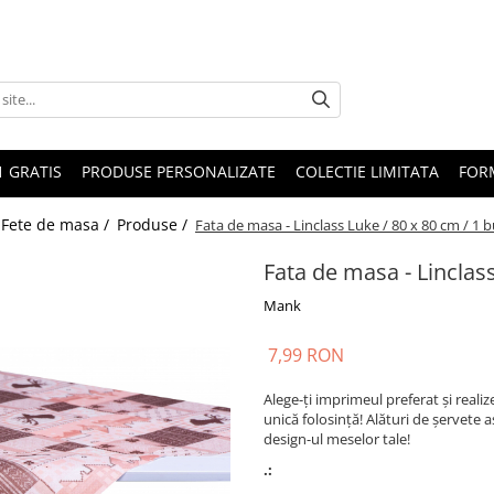
1 GRATIS
PRODUSE PERSONALIZATE
COLECTIE LIMITATA
FOR
 Fete de masa /
Produse /
Fata de masa - Linclass Luke / 80 x 80 cm / 1 
Fata de masa - Linclass
Mank
7,99 RON
Alege-ți imprimeul preferat și reali
unică folosință! Alături de șervete 
design-ul meselor tale!
.: