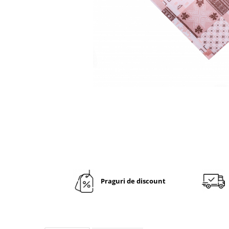
VINTAGE
RUSTICE - VANATORESTI
TOAMNA
VALENTINE'S DAY /DRAGOBETE
1 & 8 MARTIE
PAŞTE / EASTER
TEMATICA CULINARA
IARNA-CRACIUN-REVELION
SERVETELE CU BUZUNAR TACAMURI
SOFTPOINT, Best Seller
DELUXE LIGHT
DELUXE, 4 straturi
Praguri de discount
LINCLASS, High Quality
UNICE, Gama SPANLIN
PORT-TACAMURI