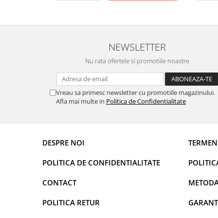
DECOR EVENIMENTE CORPORATE
DECOR ANIVERSARI COPII
DECOR PETRECERI
NEWSLETTER
TEMATICA MARINA
Nu rata ofertele si promotiile noastre
TEMATICA MEDITERANEANA
TEMATICA BOTANICA / VEGETALA
Vreau sa primesc newsletter cu promotiile magazinului.
TEMATICA RUSTICA
Afla mai multe in
Politica de Confidentialitate
TEMATICA ROMANTICA
DECOR 1 & 8 MARTIE
DESPRE NOI
TERMENI
DECOR PASTE
DECOR HALLOWEEN
POLITICA DE CONFIDENTIALITATE
POLITIC
DECOR ZIUA ROMANIEI
CONTACT
METODA
DECOR CRACIUN & REVELION
POLITICA RETUR
GARANT
DECOR PRIMAVARA