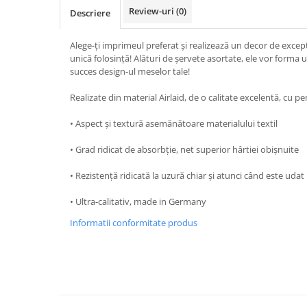
Review-uri
(0)
Descriere
TRAVERSE DE MASA
AURIU, ARGINTIU & BRONZ
Alege-ți imprimeul preferat și realizează un decor de excep
CULORI UNI
unică folosință! Alături de șervete asortate, ele vor forma
succes design-ul meselor tale!
Cu IMPRIMEU
FETE DE MASA
Realizate din material Airlaid, de o calitate excelentă, cu 
NAPROANE MASA
• Aspect și textură asemănătoare materialului textil
CAPACE, COASTERE & BAVETE
• Grad ridicat de absorbție, net superior hârtiei obișnuite
FUSTE MASA BUFET
LUMANARI
• Rezistență ridicată la uzură chiar și atunci când este udat
VESELA PREMIUM UNICA
FOLOSINTA
• Ultra-calitativ, made in Germany
SPA & WELLNESS
Informatii conformitate produs
SETURI DE MASA
CUMPARA LA BAX - 1+1 Gratis
DECORURI DE MASA TEMATICE
DECOR ALB & IVORY