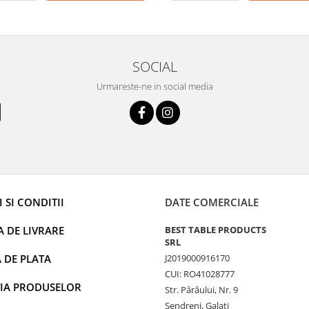
SOCIAL
Urmareste-ne in social media
 SI CONDITII
DATE COMERCIALE
A DE LIVRARE
BEST TABLE PRODUCTS
SRL
 DE PLATA
J2019000916170
CUI: RO41028777
IA PRODUSELOR
Str. Pârâului, Nr. 9
Șendreni, Galați