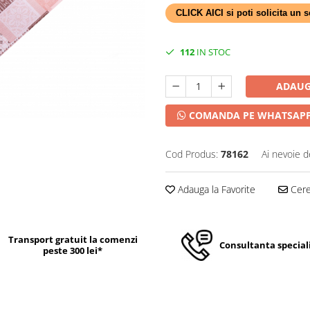
CLICK AICI si poti solicita un
112
IN STOC
ADAUG
COMANDA PE WHATSAP
Cod Produs:
78162
Ai nevoie d
Adauga la Favorite
Cere 
Transport gratuit la comenzi
Consultanta special
peste 300 lei*