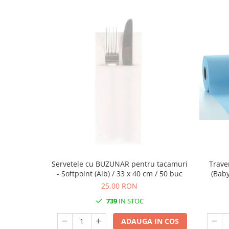
DECOR ROSU & BORDO
DECOR VERDE
DECOR LILA & MOV
DECOR ALBASTRU
DECOR AURIU
DECOR ARGINTIU & GRI
DECOR BRONZ
DECOR PORTOCALIU & CARAMIZIU
DECOR GALBEN
DECOR NEGRU
DECOR CREM
Servetele cu BUZUNAR pentru tacamuri
Trave
- Softpoint (Alb) / 33 x 40 cm / 50 buc
(Baby
DECOR BEJ & MARO
25,00 RON
DECOR ROZ
739
IN STOC
DECOR NUNTA & LOGODNA
ADAUGA IN COS
DECOR BOTEZ