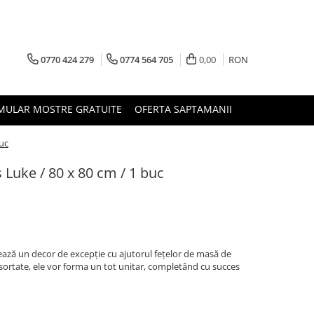
0770 424 279
0774 564 705
0,00
RON
MULAR MOSTRE GRATUITE
OFERTA SAPTAMANII
buc
 Luke / 80 x 80 cm / 1 buc
zează un decor de excepție cu ajutorul fețelor de masă de
asortate, ele vor forma un tot unitar, completând cu succes