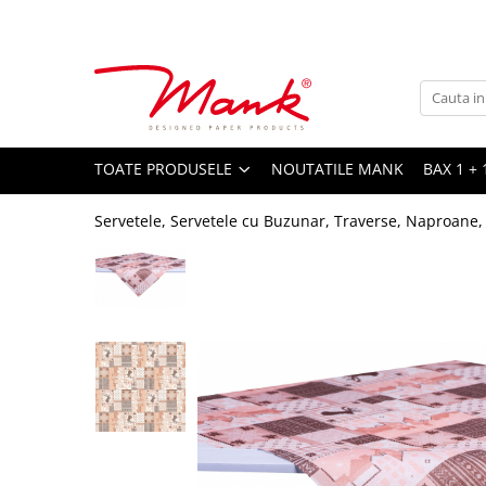
Toate Produsele
SERVETELE DE MASA, 3 STRATURI
TISSUE
UNI
TOATE PRODUSELE
NOUTATILE MANK
BAX 1 + 
IMPRIMEU
Servetele, Servetele cu Buzunar, Traverse, Naproane,
SERVETELE FESTIVE
NUNTA
CULORI UNI
ANIVERSARE SAU BOTEZ
AURIU, ARGINTIU & BRONZ
UNICE, Gama SPANLIN
FLORI
TEMATICA MARINA - PESCARESTI