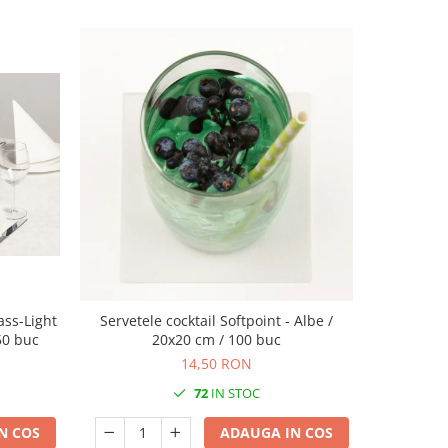
ass-Light
Servetele cocktail Softpoint - Albe /
Servetele 
 50 buc
20x20 cm / 100 buc
- Rob (mod
14,50 RON
72
IN STOC
N COS
ADAUGA IN COS