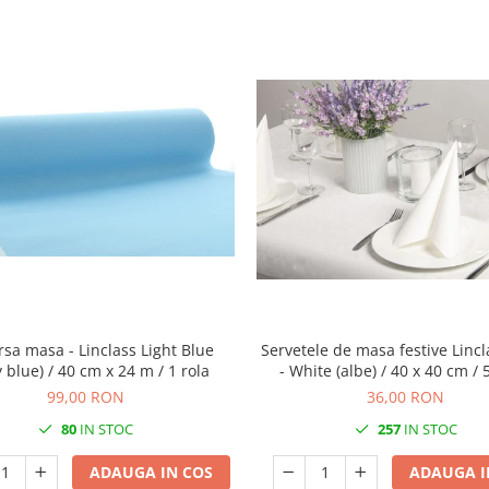
rsa masa - Linclass Light Blue
Servetele de masa festive Lincl
 blue) / 40 cm x 24 m / 1 rola
- White (albe) / 40 x 40 cm /
99,00 RON
36,00 RON
80
IN STOC
257
IN STOC
ADAUGA IN COS
ADAUGA I