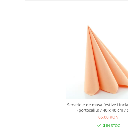
DECOR ROSU & BORDO
DECOR VERDE
DECOR LILA & MOV
DECOR ALBASTRU
DECOR AURIU
DECOR ARGINTIU & GRI
DECOR BRONZ
DECOR PORTOCALIU & CARAMIZIU
DECOR GALBEN
DECOR NEGRU
DECOR CREM
DECOR BEJ & MARO
Servetele de masa festive Lincla
DECOR ROZ
(portocaliu) / 40 x 40 cm /
DECOR NUNTA & LOGODNA
65,00 RON
DECOR BOTEZ
3
IN STOC