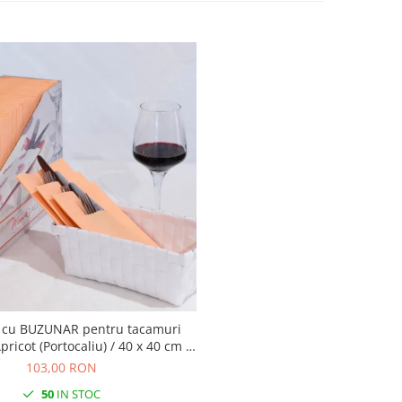
e cu BUZUNAR pentru tacamuri
Apricot (Portocaliu) / 40 x 40 cm /
100 buc
103,00 RON
50
IN STOC