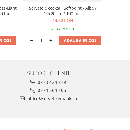
ass-Light
Servetele cocktail Softpoint - Albe /
Servetele
 50 buc
20x20 cm / 100 buc
- Softpoin
14,50 RON
72
IN STOC
N COS
ADAUGA IN COS
SUPORT CLIENTI
0770 424 279
0774 564 705
office@servetelemank.ro