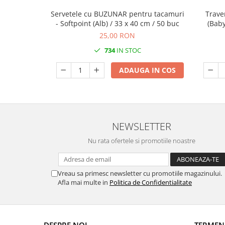
DECOR VARA
Servetele cu BUZUNAR pentru tacamuri
Trave
DECOR TOAMNA
- Softpoint (Alb) / 33 x 40 cm / 50 buc
(Baby
DECOR IARNA
25,00 RON
734
IN STOC
TEMATICA CULINARA
DECOR MOS NICOLAE
ADAUGA IN COS
TEMATICA FLORALA
DECOR OKTOBER FEST
DECOR BABY SHOWER
NEWSLETTER
MINI BAX 1+1 GRATUIT
Nu rata ofertele si promotiile noastre
CUMPARA LA PALET
Vreau sa primesc newsletter cu promotiile magazinului.
Afla mai multe in
Politica de Confidentialitate
DESPRE NOI
TERMENI