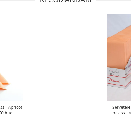
ss - Apricot
Servetel
 50 buc
Linclass - 