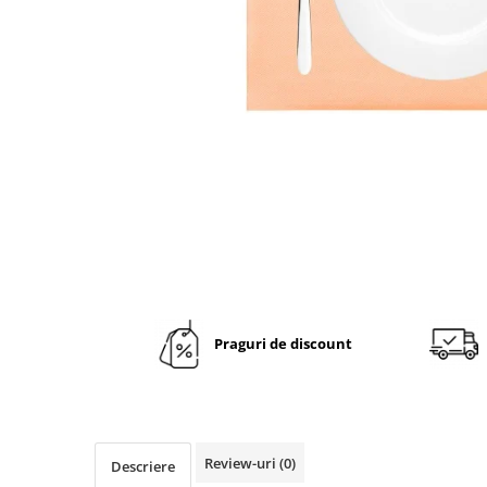
VINTAGE
RUSTICE - VANATORESTI
TOAMNA
VALENTINE'S DAY /DRAGOBETE
1 & 8 MARTIE
PAŞTE / EASTER
TEMATICA CULINARA
IARNA-CRACIUN-REVELION
SERVETELE CU BUZUNAR TACAMURI
SOFTPOINT, Best Seller
DELUXE LIGHT
Praguri de discount
DELUXE, 4 straturi
LINCLASS, High Quality
UNICE, Gama SPANLIN
Review-uri
(0)
Descriere
PORT-TACAMURI