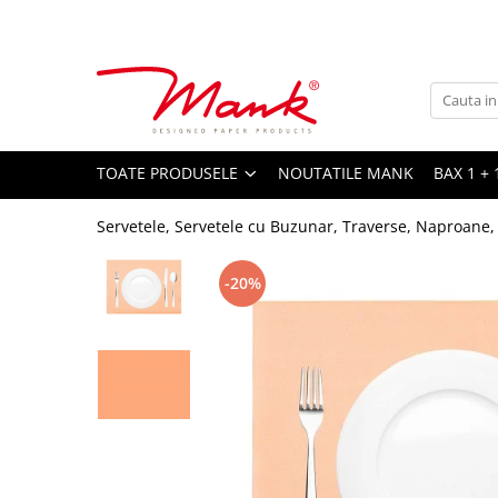
Toate Produsele
SERVETELE DE MASA, 3 STRATURI
TISSUE
UNI
TOATE PRODUSELE
NOUTATILE MANK
BAX 1 + 
IMPRIMEU
Servetele, Servetele cu Buzunar, Traverse, Naproane,
SERVETELE FESTIVE
NUNTA
-20%
CULORI UNI
ANIVERSARE SAU BOTEZ
AURIU, ARGINTIU & BRONZ
UNICE, Gama SPANLIN
FLORI
TEMATICA MARINA - PESCARESTI