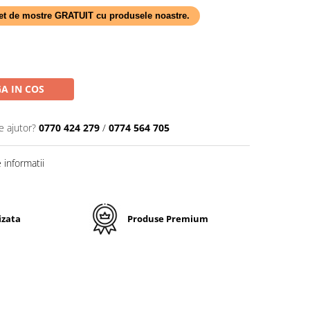
 set de mostre GRATUIT cu produsele noastre.
A IN COS
e ajutor?
0770 424 279
/
0774 564 705
informatii
izata
Produse Premium