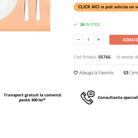
CLICK AICI si poti solicita un
24
IN STOC
ADAUG
Cod Produs:
55766
Ai nevoie d
Adauga la Favorite
Cere 
Transport gratuit la comenzi
Consultanta special
peste 300 lei*