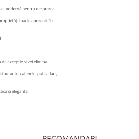
uția modernă pentru decorarea
roprietăți foarte apreciate în
d
de excepție și vei elimina
restaurante, cafenele, pubs, dar și
că și elegantă.
RECOMANDARI