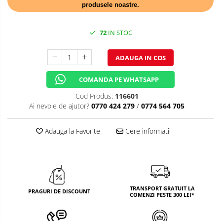
produsele noastre.
TEMATICA RUSTICA
TEMATICA ROMANTICA
72
IN STOC
DECOR 1 & 8 MARTIE
ADAUGA IN COS
DECOR PASTE
COMANDA PE WHATSAPP
DECOR HALLOWEEN
Cod Produs:
116601
DECOR ZIUA ROMANIEI
Ai nevoie de ajutor?
0770 424 279
/
0774 564 705
DECOR CRACIUN & REVELION
Adauga la Favorite
Cere informatii
DECOR PRIMAVARA
DECOR VARA
DECOR TOAMNA
TRANSPORT GRATUIT LA
PRAGURI DE DISCOUNT
DECOR IARNA
COMENZI PESTE 300 LEI*
TEMATICA CULINARA