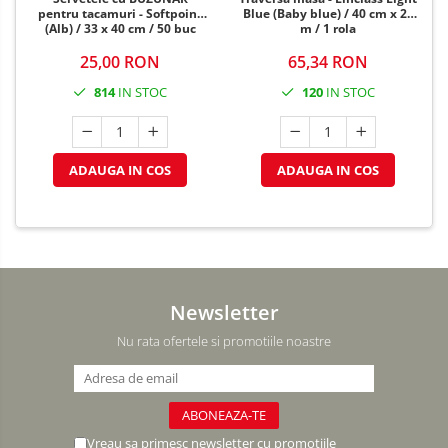
pentru tacamuri - Softpoint
Blue (Baby blue) / 40 cm x 24
(Alb) / 33 x 40 cm / 50 buc
m / 1 rola
25,00 RON
65,34 RON
814
IN STOC
120
IN STOC
ADAUGA IN COS
ADAUGA IN COS
Newsletter
Nu rata ofertele si promotiile noastre
Vreau sa primesc newsletter cu promotiile