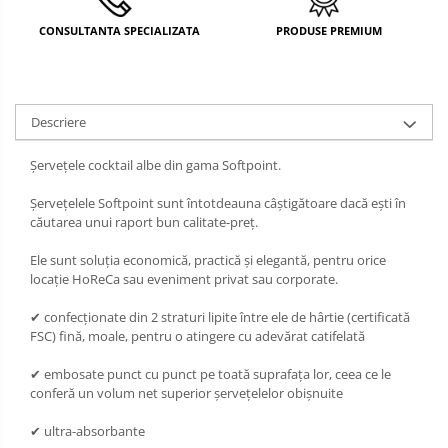
DECOR MOS NICOLAE
CONSULTANTA SPECIALIZATA
PRODUSE PREMIUM
TEMATICA FLORALA
DECOR OKTOBER FEST
Descriere
DECOR BABY SHOWER
Șervețele cocktail albe din gama Softpoint.
Șervețelele Softpoint sunt întotdeauna câștigătoare dacă ești în
căutarea unui raport bun calitate-preț.
Ele sunt soluția economică, practică și elegantă, pentru orice
locație HoReCa sau eveniment privat sau corporate.
✔ confecționate din 2 straturi lipite între ele de hârtie (certificată
FSC) fină, moale, pentru o atingere cu adevărat catifelată
✔ embosate punct cu punct pe toată suprafața lor, ceea ce le
conferă un volum net superior șervețelelor obișnuite
✔ ultra-absorbante