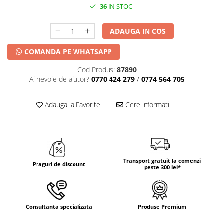
DECOR HALLOWEEN
36
IN STOC
DECOR ZIUA ROMANIEI
ADAUGA IN COS
DECOR CRACIUN & REVELION
DECOR PRIMAVARA
COMANDA PE WHATSAPP
DECOR VARA
Cod Produs:
87890
Ai nevoie de ajutor?
0770 424 279
/
0774 564 705
DECOR TOAMNA
DECOR IARNA
Adauga la Favorite
Cere informatii
TEMATICA CULINARA
DECOR MOS NICOLAE
TEMATICA FLORALA
DECOR OKTOBER FEST
Transport gratuit la comenzi
Praguri de discount
peste 300 lei*
DECOR BABY SHOWER
Consultanta specializata
Produse Premium