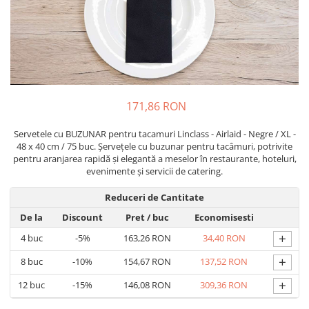
PAŞTE / EASTER
DECOR BEJ & MARO
TEMATICA CULINARA
DECOR ROZ
IARNA-CRACIUN-REVELION
DECOR NUNTA & LOGODNA
DECOR BOTEZ
DECOR EVENIMENTE CORPORATE
171,86 RON
DECOR ANIVERSARI COPII
Servetele cu BUZUNAR pentru tacamuri Linclass - Airlaid - Negre / XL -
DECOR PETRECERI
48 x 40 cm / 75 buc. Șervețele cu buzunar pentru tacâmuri, potrivite
pentru aranjarea rapidă și elegantă a meselor în restaurante, hoteluri,
TEMATICA MARINA
evenimente și servicii de catering.
TEMATICA MEDITERANEANA
Reduceri de Cantitate
TEMATICA BOTANICA / VEGETALA
De la
Discount
Pret
/ buc
Economisesti
TEMATICA RUSTICA
+
4
buc
-5%
163,26 RON
34,40 RON
TEMATICA ROMANTICA
+
8
buc
-10%
154,67 RON
137,52 RON
DECOR 1 & 8 MARTIE
+
12
buc
-15%
146,08 RON
309,36 RON
DECOR PASTE