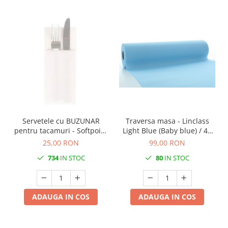
Servetele cu BUZUNAR
Traversa masa - Linclass
pentru tacamuri - Softpoint
Light Blue (Baby blue) / 40
(Alb) / 33 x 40 cm / 50 buc
cm x 24 m / 1 rola
25,00 RON
99,00 RON
734
IN STOC
80
IN STOC
ADAUGA IN COS
ADAUGA IN COS