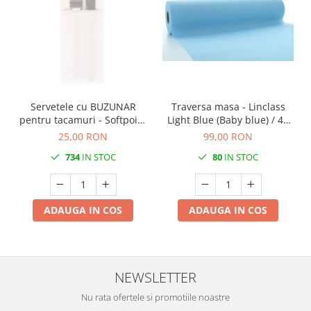
Servetele cu BUZUNAR
Traversa masa - Linclass
pentru tacamuri - Softpoint
Light Blue (Baby blue) / 40
(Alb) / 33 x 40 cm / 50 buc
cm x 24 m / 1 rola
25,00 RON
99,00 RON
734
IN STOC
80
IN STOC
ADAUGA IN COS
ADAUGA IN COS
NEWSLETTER
Nu rata ofertele si promotiile noastre