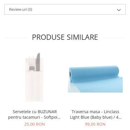
Review-uri
(0)
PRODUSE SIMILARE
Servetele cu BUZUNAR
Traversa masa - Linclass
pentru tacamuri - Softpoint
Light Blue (Baby blue) / 40
(Alb) / 33 x 40 cm / 50 buc
cm x 24 m / 1 rola
25,00 RON
99,00 RON