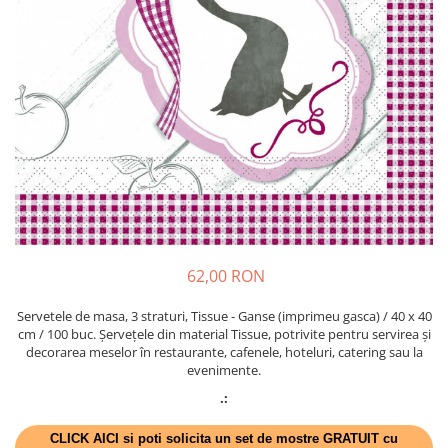
PAŞTE / EASTER
DECOR BEJ & MARO
TEMATICA CULINARA
DECOR ROZ
IARNA-CRACIUN-REVELION
DECOR NUNTA & LOGODNA
DECOR BOTEZ
DECOR EVENIMENTE CORPORATE
DECOR ANIVERSARI COPII
DECOR PETRECERI
TEMATICA MARINA
TEMATICA MEDITERANEANA
62,00 RON
TEMATICA BOTANICA / VEGETALA
Servetele de masa, 3 straturi, Tissue - Ganse (imprimeu gasca) / 40 x 40
TEMATICA RUSTICA
cm / 100 buc. Șervețele din material Tissue, potrivite pentru servirea și
decorarea meselor în restaurante, cafenele, hoteluri, catering sau la
TEMATICA ROMANTICA
evenimente.
DECOR 1 & 8 MARTIE
.:
DECOR PASTE
CLICK AICI si poti solicita un set de mostre GRATUIT cu