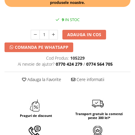
DECOR HALLOWEEN
produsele noastre.
DECOR ZIUA ROMANIEI
9
IN STOC
DECOR CRACIUN & REVELION
DECOR PRIMAVARA
ADAUGA IN COS
DECOR VARA
COMANDA PE WHATSAPP
DECOR TOAMNA
Cod Produs:
105229
DECOR IARNA
Ai nevoie de ajutor?
0770 424 279
/
0774 564 705
TEMATICA CULINARA
DECOR MOS NICOLAE
Adauga la Favorite
Cere informatii
TEMATICA FLORALA
DECOR OKTOBER FEST
DECOR BABY SHOWER
Transport gratuit la comenzi
Praguri de discount
peste 300 lei*