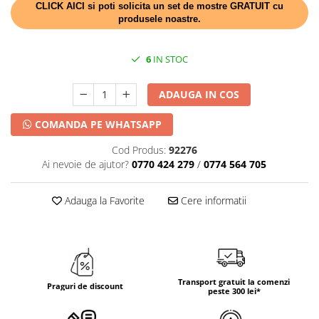
DECOR HALLOWEEN
CLICK AICI si poti solicita un set de mostre GRATUIT cu
produsele noastre.
DECOR ZIUA ROMANIEI
DECOR CRACIUN & REVELION
6
IN STOC
DECOR PRIMAVARA
DECOR VARA
ADAUGA IN COS
DECOR TOAMNA
COMANDA PE WHATSAPP
DECOR IARNA
Cod Produs:
92276
TEMATICA CULINARA
Ai nevoie de ajutor?
0770 424 279
/
0774 564 705
DECOR MOS NICOLAE
Adauga la Favorite
Cere informatii
TEMATICA FLORALA
DECOR OKTOBER FEST
DECOR BABY SHOWER
Transport gratuit la comenzi
Praguri de discount
peste 300 lei*