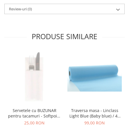
Review-uri
(0)
PRODUSE SIMILARE
Servetele cu BUZUNAR
Traversa masa - Linclass
pentru tacamuri - Softpoint
Light Blue (Baby blue) / 40
(Alb) / 33 x 40 cm / 50 buc
cm x 24 m / 1 rola
25,00 RON
99,00 RON