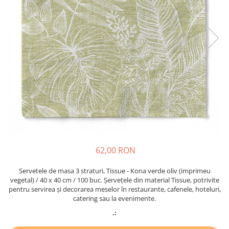
PAŞTE / EASTER
DECOR BEJ & MARO
TEMATICA CULINARA
DECOR ROZ
IARNA-CRACIUN-REVELION
DECOR NUNTA & LOGODNA
DECOR BOTEZ
DECOR EVENIMENTE CORPORATE
DECOR ANIVERSARI COPII
DECOR PETRECERI
TEMATICA MARINA
TEMATICA MEDITERANEANA
62,00 RON
TEMATICA BOTANICA / VEGETALA
TEMATICA RUSTICA
Servetele de masa 3 straturi, Tissue - Kona verde oliv (imprimeu
vegetal) / 40 x 40 cm / 100 buc. Șervețele din material Tissue, potrivite
TEMATICA ROMANTICA
pentru servirea și decorarea meselor în restaurante, cafenele, hoteluri,
catering sau la evenimente.
DECOR 1 & 8 MARTIE
.:
DECOR PASTE