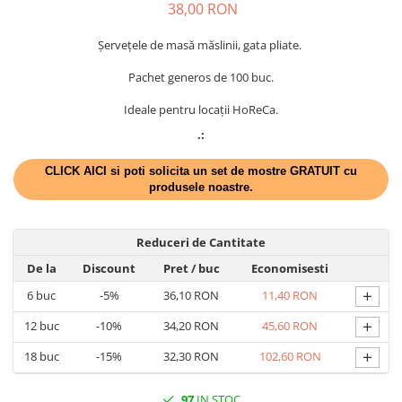
DECOR HALLOWEEN
38,00 RON
DECOR ZIUA ROMANIEI
Șervețele de masă măslinii, gata pliate.
DECOR CRACIUN & REVELION
Pachet generos de 100 buc.
DECOR PRIMAVARA
Ideale pentru locații HoReCa.
DECOR VARA
.:
DECOR TOAMNA
CLICK AICI si poti solicita un set de mostre GRATUIT cu
DECOR IARNA
produsele noastre.
TEMATICA CULINARA
DECOR MOS NICOLAE
Reduceri de Cantitate
TEMATICA FLORALA
De la
Discount
Pret
/ buc
Economisesti
DECOR OKTOBER FEST
+
6
buc
-5%
36,10 RON
11,40 RON
DECOR BABY SHOWER
+
12
buc
-10%
34,20 RON
45,60 RON
+
18
buc
-15%
32,30 RON
102,60 RON
97
IN STOC