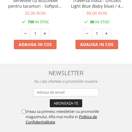
Servetele cu BUZUNAR
Traversa masa - Linclass
pentru tacamuri - Softpoint
Light Blue (Baby blue) / 40
(Alb) / 33 x 40 cm / 50 buc
cm x 24 m / 1 rola
25,00 RON
99,00 RON
739
IN STOC
80
IN STOC
ADAUGA IN COS
ADAUGA IN COS
NEWSLETTER
Nu rata ofertele si promotiile noastre
Vreau sa primesc newsletter cu promotiile
magazinului. Afla mai multe in
Politica de
Confidentialitate